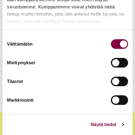
sivustoamme. Kumppanimme voivat yhdistää näitä
ja tulevaisuutta
tietoja muihin tietoihin, joita olet antanut heille tai joita on
Juristimedia Artikkelit
7.10.2025
kerätty, kun olet käyttänyt heidän palvelujaan.
5 vinkkiä neuvottelevalle juristille
Suostumuksen
Välttämätön
valinta
Juristimedia Artikkelit
23.9.2025
Kun työelämän laatu kohoaa, sairauspoissaolot ja
Mieltymykset
vaihtuvuus vähenevät
Tilastot
1
2
3
Markkinointi
Artikkelien
sivutus
Näytä tiedot