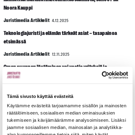
Noora Kauppi
Juristimedia Artikkelit
4.12.2025
Teknologiajuristi ja elämän tärkeät asiat – tasapainoa
etsimässä
Juristimedia Artikkelit
12.11.2025
Oman suunnan löytäminen voi vaatia yrityksiä ja
erehdyksiä
Juristimedia Artikkelit
10.11.2025
Tämä sivusto käyttää evästeitä
YKLA Kittilässä: Kultakaivoksesta Särestöön
Käytämme evästeitä tarjoamamme sisällön ja mainosten
juristikulmalla
räätälöimiseen, sosiaalisen median ominaisuuksien
tukemiseen ja kävijämäärämme analysoimiseen. Lisäksi
Juristimedia Artikkelit
4.11.2025
jaamme sosiaalisen median, mainosalan ja analytiikka-
YK-delegaatti Cevor Tikerpuu puolustaa maailmalla nuoria
alan kumppaneillemme tietoja siitä, miten käytät