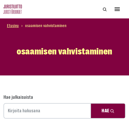
Skip
Hae sivustol
to
Avaa 
the
content
Etusivu
›
osaamisen vahvistaminen
osaamisen vahvistaminen
Hae julkaisuista
HAE