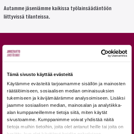
Autamme jäseniämme kaikissa työlainsäädäntöön
liittyvissä tilanteissa.
Koulutukset ja
tapahtumat
Tämä sivusto käyttää evästeitä
Käytämme evästeitä tarjoamamme sisällön ja mainosten
Tarjoamme jäsenillemme koulutuksia, tapahtumia,
räätälöimiseen, sosiaalisen median ominaisuuksien
webinaareja ja verkostotapaamisia. Tutustu laajaan
tukemiseen ja kävijämäärämme analysoimiseen. Lisäksi
tarjontaa ja löydä sinulle sopiva tapa osallistua!
jaamme sosiaalisen median, mainosalan ja analytiikka-
alan kumppaneillemme tietoja siitä, miten käytät
TUTUSTU KAIKKIIN KOULUTUKSIIN JA TAPAHTUMIIN
sivustoamme. Kumppanimme voivat yhdistää näitä
tietoja muihin tietoihin, joita olet antanut heille tai joita on
kerätty, kun olet käyttänyt heidän palvelujaan.