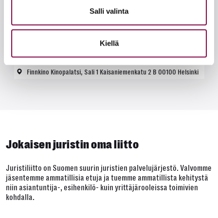
Salli valinta
Tapahtuma
Pääkaupunkiseudun jäsentapahtuma
Kiellä
2.9.2026 16:00
Finnkino Kinopalatsi, Sali 1
Kaisaniemenkatu 2 B
00100
Helsinki
Jokaisen juristin oma liitto
Juristiliitto on Suomen suurin juristien palvelujärjestö. Valvomme
jäsentemme ammatillisia etuja ja tuemme ammatillista kehitystä
niin asiantuntija-, esihenkilö- kuin yrittäjärooleissa toimivien
kohdalla.