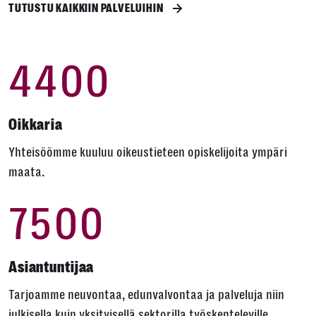
TUTUSTU KAIKKIIN PALVELUIHIN
4400
Oikkaria
Yhteisöömme kuuluu oikeustieteen opiskelijoita ympäri
maata.
7500
Asiantuntijaa
Tarjoamme neuvontaa, edunvalvontaa ja palveluja niin
julkisella kuin yksityisellä sektorilla työskenteleville