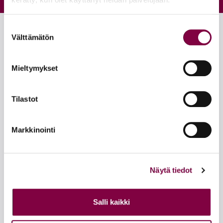
Suostumuksen
Välttämätön
valinta
Tapahtuma
Mieltymykset
Liiton Arkki
8.8.2026 13:00
Tilastot
m/aux Svanhild
Halkolaituri, Pohjoissatama
00170
Helsinki
Markkinointi
Koulutus
Uusien esihenkilöiden vertaisryhmä
Näytä tiedot
12.8.2026 09:00
—
14.10.2026 22:59
Salli kaikki
Howspace -oppimisalusta