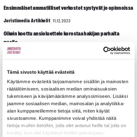
Ensimmäiset ammatilliset verkostot syntyvät jo opinnoissa
Juristimedia Artikkelit
11.12.2023
Oikein koottu ansioluettelo korostaa hakijan parhaita
puolia
Juristimedia Artikkelit
6.11.2023
Kaisa Kromhof on Legal Tech -yrittäjä, joka helpottaa koko
Tämä sivusto käyttää evästeitä
maailman liiketoimintaa
Käytämme evästeitä tarjoamamme sisällön ja mainosten
räätälöimiseen, sosiaalisen median ominaisuuksien
Juristimedia Artikkelit
18.9.2023
tukemiseen ja kävijämäärämme analysoimiseen. Lisäksi
Oikkari, kirkasta opintotavoitteet
jaamme sosiaalisen median, mainosalan ja analytiikka-
alan kumppaneillemme tietoja siitä, miten käytät
Juristimedia Artikkelit
12.6.2023
sivustoamme. Kumppanimme voivat yhdistää näitä
tietoja muihin tietoihin, joita olet antanut heille tai joita on
Näin tekoäly muuttaa juristin työn
kerätty, kun olet käyttänyt heidän palvelujaan.