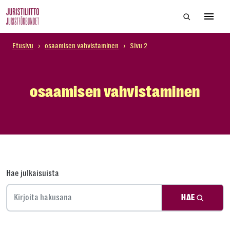
Skip
Hae sivustol
to
Avaa 
the
content
Etusivu
›
osaamisen vahvistaminen
›
Sivu 2
osaamisen vahvistaminen
Hae julkaisuista
HAE