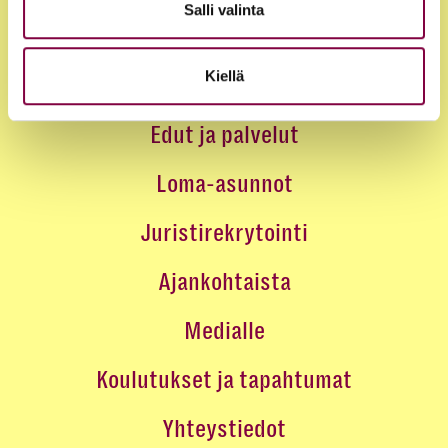
Salli valinta
Kiellä
Jäsenyys
Edut ja palvelut
Loma-asunnot
Juristirekrytointi
Ajankohtaista
Medialle
Koulutukset ja tapahtumat
Yhteystiedot