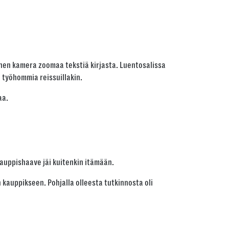
inen kamera zoomaa tekstiä kirjasta. Luentosalissa
 työhommia reissuillakin.
aa.
Kauppishaave jäi kuitenkin itämään.
 kauppikseen. Pohjalla olleesta tutkinnosta oli