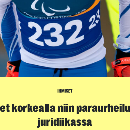
IHMISET
et korkealla niin paraurheil
juridiikassa