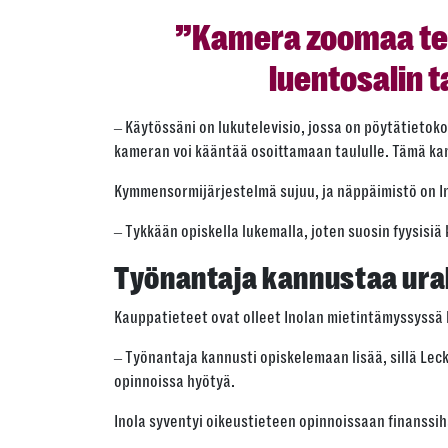
”Kamera zoomaa teks
luentosalin t
‒ Käytössäni on lukutelevisio, jossa on pöytätietok
kameran voi kääntää osoittamaan taululle. Tämä ka
Kymmensormijärjestelmä sujuu, ja näppäimistö on In
‒ Tykkään opiskella lukemalla, joten suosin fyysisiä k
Työnantaja kannustaa ur
Kauppatieteet ovat olleet Inolan mietintämyssyssä l
‒ Työnantaja kannusti opiskelemaan lisää, sillä Leck
opinnoissa hyötyä.
Inola syventyi oikeustieteen opinnoissaan finanssih