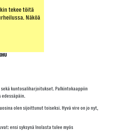
akin tekee töitä
urheilussa. Näköä
IHU
yn sekä kuntosaliharjoitukset. Palkintokaappiin
s edessäpäin.
osina olen sijoittunut toiseksi. Hyvä vire on jo nyt,
tkuvat: ensi syksynä Inolasta tulee myös