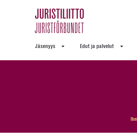
Skip
to
the
content
Jäsenyys
Edut ja palvelut
Ihm