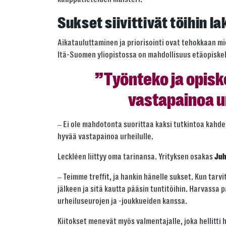
Sukset siivittivät töihin l
Aikatauluttaminen ja priorisointi ovat tehokkaan mie
Itä-Suomen yliopistossa on mahdollisuus etäopiskeluu
”Työnteko ja opisk
vastapainoa ur
‒ Ei ole mahdotonta suorittaa kaksi tutkintoa kahde
hyvää vastapainoa urheilulle.
Leckléen liittyy oma tarinansa. Yrityksen osakas
Juh
‒ Teimme treffit, ja hankin hänelle sukset. Kun tarv
jälkeen ja sitä kautta pääsin tuntitöihin. Harvassa 
urheiluseurojen ja -joukkueiden kanssa.
Kiitokset menevät myös valmentajalle, joka hellitti ha