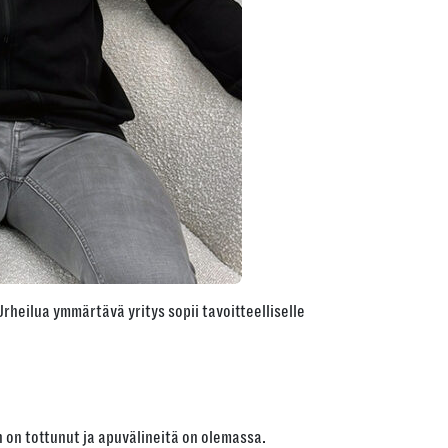
 Urheilua ymmärtävä yritys sopii tavoitteelliselle
n on tottunut ja apuvälineitä on olemassa.