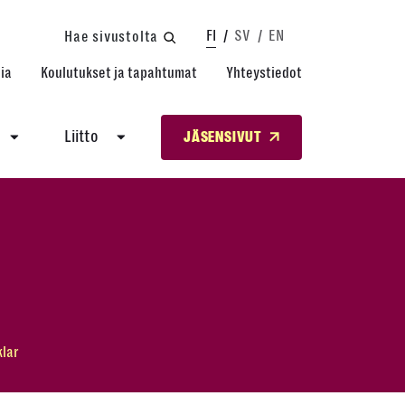
FI
SV
EN
Hae sivustolta
ia
Koulutukset ja tapahtumat
Yhteystiedot
Liitto
JÄSENSIVUT
klar