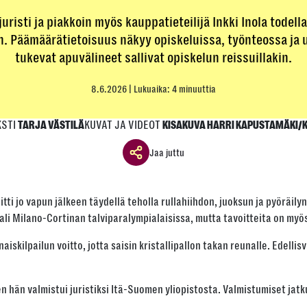
juristi ja piakkoin myös kauppatieteilijä Inkki Inola todell
. Päämäärätietoisuus näkyy opiskeluissa, työnteossa ja 
tukevat apuvälineet sallivat opiskelun reissuillakin.
8.6.2026
| Lukuaika: 4 minuuttia
KSTI
KUVAT JA VIDEOT
TARJA VÄSTILÄ
KISAKUVA HARRI KAPUSTAMÄKI/K
Jaa juttu
Jaa ikkuna
itti jo vapun jälkeen täydellä teholla rullahiihdon, juoksun ja pyöräil
Jaa tämä linkki seuraavilla tavoilla
tali Milano-Cortinan talviparalympialaisissa, mutta tavoitteita on myö
kilpailun voitto, jotta saisin kristallipallon takan reunalle. Edellisvu
Tai kopioi linkki
itten hän valmistui juristiksi Itä-Suomen yliopistosta. Valmistumiset ja