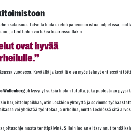
Kopioi
akitoimistoon
hen salaisuus. Talvella Inola ei ehdi pahemmin istua pulpetissa, mutt
n, ja tentteihin voi lukea kisareissuillakin.
elut ovat hyvää
heilulle.”
ksassa vuodessa. Keväällä ja kesällä olen myös tehnyt ehtiessäni töitä
oli kysynyt suksia Inolan tutulta, joka puolestaan pyysi
o Wallenberg
itsin harjoittelupaikkaa, otin Leckléen yhteyttä ja sovimme työhaastatt
paikassa voi yhdistää työntekoa ja urheilua, mutta Leckléssä sitä arvo
rjoitusohjelmasta tenttipäivinä. Silloin Inolan ei tarvinnut tehdä kahta