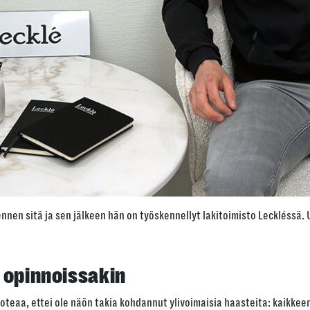
o ennen sitä ja sen jälkeen hän on työskennellyt lakitoimisto Leckléssä.
 opinnoissakin
toteaa, ettei ole näön takia kohdannut ylivoimaisia haasteita: kaikkee