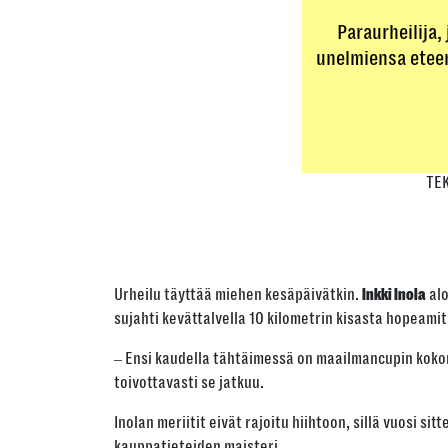
Paraurheilija, 
unelmiensa eteen
TE
Urheilu täyttää miehen kesäpäivätkin.
alo
Inkki Inola
sujahti kevättalvella 10 kilometrin kisasta hopeami
‒ Ensi kaudella tähtäimessä on maailmancupin kokonais
toivottavasti se jatkuu.
Inolan meriitit eivät rajoitu hiihtoon, sillä vuosi s
kauppatieteiden maisteri.