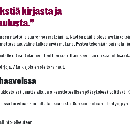
tiä kirjasta ja
aulusta.”
oneen näyttö ja suurennos maksimilla. Näytön päällä oleva nyrkinkoko
nnettava apuväline kulkee myös mukana. Pystyn tekemään opiskelu- ja
olalle oikeankokoinen. Tenttien suorittamiseen hän on saanut lisäaik
irjoja. Äänikirjoja en ole tarvinnut.
ahaaveissa
ukiosta asti, mutta alkuun oikeustieteellisen pääsykokeet voittivat. 
léssä tarvitaan kaupallista osaamista. Kun sain notaarin tehtyä, pyrin
allinto-oikeuteen.