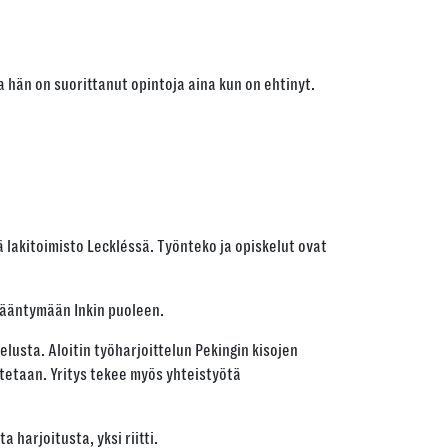
a hän on suorittanut opintoja aina kun on ehtinyt.
 lakitoimisto Leckléssä. Työnteko ja opiskelut ovat
 kääntymään Inkin puoleen.
elusta. Aloitin työharjoittelun Pekingin kisojen
stetaan. Yritys tekee myös yhteistyötä
 harjoitusta, yksi riitti.