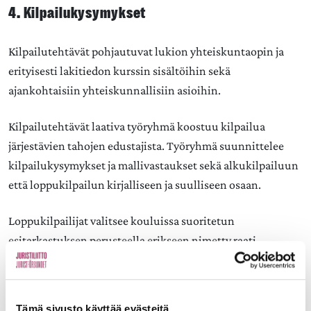
4. Kilpailukysymykset
Kilpailutehtävät pohjautuvat lukion yhteiskuntaopin ja
erityisesti lakitiedon kurssin sisältöihin sekä
ajankohtaisiin yhteiskunnallisiin asioihin.
Kilpailutehtävät laativa työryhmä koostuu kilpailua
järjestävien tahojen edustajista. Työryhmä suunnittelee
kilpailukysymykset ja mallivastaukset sekä alkukilpailuun
että loppukilpailun kirjalliseen ja suulliseen osaan.
Loppukilpailijat valitsee kouluissa suoritetun
esitarkastuksen perusteella erikseen nimetty raati.
Loppukilpailuun annetut vastaukset ja kilpailun suullisen
osuuden arvioi finaaliraati.
Tämä sivusto käyttää evästeitä