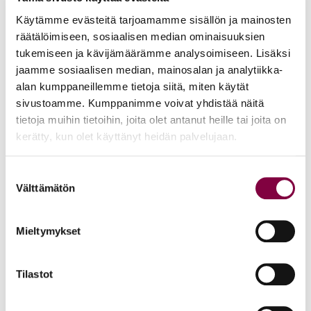
5. Kilpailun kulku ja palkinnot
Käytämme evästeitä tarjoamamme sisällön ja mainosten
räätälöimiseen, sosiaalisen median ominaisuuksien
Oikeusguru-kilpailu on kaksiosainen. Lukioissa
tukemiseen ja kävijämäärämme analysoimiseen. Lisäksi
tapahtuvassa alkukilpailussa palkitaan koulun paras
jaamme sosiaalisen median, mainosalan ja analytiikka-
kilpailuvastaus. Opettaja valitsee koulunsa parhaan
alan kumppaneillemme tietoja siitä, miten käytät
kilpailuvastauksen ja lähettää sen HYOL ry:n toimistoon.
sivustoamme. Kumppanimme voivat yhdistää näitä
tietoja muihin tietoihin, joita olet antanut heille tai joita on
Kunkin koulun parhaalle lähetetään palkintona diplomi.
kerätty, kun olet käyttänyt heidän palvelujaan.
Opettajaraati valitsee kaikista lähetetyistä
Suostumuksen
kilpailuvastauksista kahdeksan parasta loppukilpailuun,
Välttämätön
valinta
joka järjestetään Helsingissä. Tarkka paikka ja aika
ilmoitetaan vuosittain. Loppukilpailussa on kirjallinen ja
Mieltymykset
suullinen osa. Loppukilpailussa mitataan
substanssiosaamisen lisäksi sekä kirjallisia että suullisia
taitoja.
Tilastot