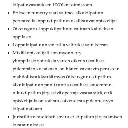
kilpailuvastauksen HYOL:n toimistoon.
Erikseen nimetty raati valitsee alkukilpailun
perusteella loppukilpailuun osallistuvat opiskelijat.
Oikeusguru-loppukilpailuun valitaan kahdeksan
oppilasta.
Loppukilpailuun voi tulla valituksi vain kerran.
Mikäli opiskelijalle on myönnetty
ylioppilaskirjoituksia varten oikeus tavallista
pidempään koeaikaan, on hänen vastaavin perustein
mahdollista käyttää myös Oikeusguru-kilpailun
alkukilpailuun puoli tuntia tavallista kauemmin.
Alkukilpailun järjestävä opettaja vastaa siitä, että
opiskelijalla on todistus oikeudesta pidennettyyn
kilpailuaikaan.
Juristiliitto huolehtii sovitusti kilpailun järjestämisen
kustannuksista.