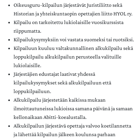
Oikeusguru-kilpailun järjestävät Juristiliitto sekä
Historian ja yhteiskuntaopin opettajien liitto HYOL ry.
Kilpailu on tarkoitettu lukiolaisille vuosikurssista
riippumatta.
Kilpailukysymyksiin voi vastata suomeksi tai ruotsiksi.
Kilpailuun kuuluu valtakunnallinen alkukilpailu sekä
loppukilpailu alkukilpailun perusteella valituille
lukiolaisille.
Järjestäjien edustajat laativat yhdessä
kilpailukysymykset sekä alkukilpailuun että
loppukilpailuun.
Alkukilpailu järjestetään kaikissa mukaan
ilmoittautuneissa lukioissa samana päivänä ja samaan
kellonaikaan Abitti-koealustalla.
Alkukilpailun järjestävä opettaja valvoo koetilannetta
ja lähettää kilpailun jälkeen koulunsa parhaan