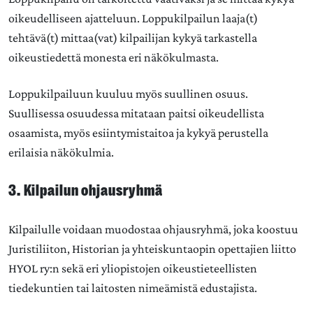
oikeudelliseen ajatteluun. Loppukilpailun laaja(t)
tehtävä(t) mittaa(vat) kilpailijan kykyä tarkastella
oikeustiedettä monesta eri näkökulmasta.
Loppukilpailuun kuuluu myös suullinen osuus.
Suullisessa osuudessa mitataan paitsi oikeudellista
osaamista, myös esiintymistaitoa ja kykyä perustella
erilaisia näkökulmia.
3. Kilpailun ohjausryhmä
Kilpailulle voidaan muodostaa ohjausryhmä, joka koostuu
Juristiliiton, Historian ja yhteiskuntaopin opettajien liitto
HYOL ry:n sekä eri yliopistojen oikeustieteellisten
tiedekuntien tai laitosten nimeämistä edustajista.