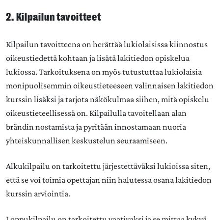
2. Kilpailun tavoitteet
Kilpailun tavoitteena on herättää lukiolaisissa kiinnostus
oikeustiedettä kohtaan ja lisätä lakitiedon opiskelua
lukiossa. Tarkoituksena on myös tutustuttaa lukiolaisia
monipuolisemmin oikeustieteeseen valinnaisen lakitiedon
kurssin lisäksi ja tarjota näkökulmaa siihen, mitä opiskelu
oikeustieteellisessä on. Kilpailulla tavoitellaan alan
brändin nostamista ja pyritään innostamaan nuoria
yhteiskunnallisen keskustelun seuraamiseen.
Alkukilpailu on tarkoitettu järjestettäväksi lukioissa siten,
että se voi toimia opettajan niin halutessa osana lakitiedon
kurssin arviointia.
Loppukilpailu on tarkoitettu vaativaksi ja se mittaa kykyä