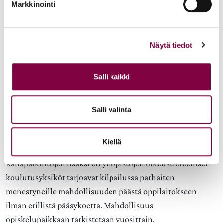
Tuomariraati arvostelee loppukilpailijoiden suoritukset ja
Markkinointi
pisteyttää ne. Lopuksi julkistetaan kolme parasta
osanottajaa. Muiden kilpailijoiden menestymistä
loppukilpailussa ei julkisteta. Tieto on kuitenkin
Näytä tiedot
käytettävissä yliopistojen opiskelijavalinnan yhteydessä.
Salli kaikki
Kaikki loppukilpailuun osallistuneet saavat
osallistumisestaan diplomin. Kilpailun voittaja, vuoden
Oikeusguru, saa rahapalkinnoksi 1000 euroa. Oikeusguru-
Salli valinta
kilpailussa toiseksi tullut kilpailija saa palkinnoksi 500
euroa ja kolmanneksi tullut 250 euroa.
Kiellä
Rahapalkintojen lisäksi eri yliopistojen oikeustieteelliset
koulutusyksiköt tarjoavat kilpailussa parhaiten
menestyneille mahdollisuuden päästä oppilaitokseen
ilman erillistä pääsykoetta. Mahdollisuus
opiskelupaikkaan tarkistetaan vuosittain.