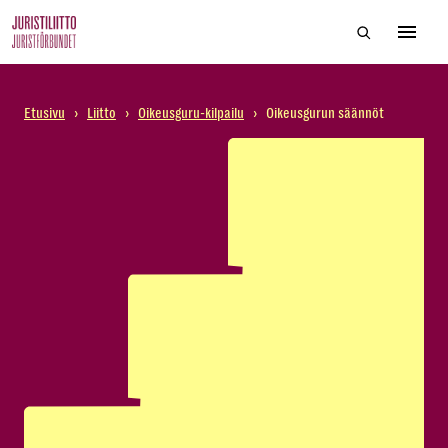
Skip
Hae sivustol
to
Avaa 
the
content
Etusivu
›
Liitto
›
Oikeusguru-kilpailu
›
Oikeusgurun säännöt