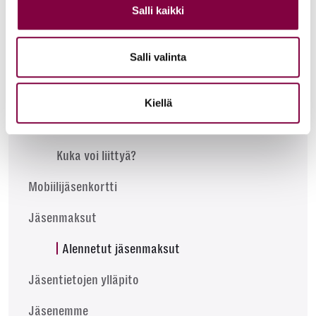
Salli kaikki
Jäsenyys
Salli valinta
Liity jäseneksi
Kiellä
Miksi liittyä jäseneksi
Kuka voi liittyä?
Mobiilijäsenkortti
Jäsenmaksut
Alennetut jäsenmaksut
Jäsentietojen ylläpito
Jäsenemme