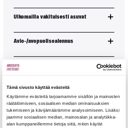
Ulkomailla vakituisesti asuvat
Avio-/avopuolisoalennus
Kaksoisjäsenmaksu
Tämä sivusto käyttää evästeitä
Varusmies- ja siviilipalvelus
Käytämme evästeitä tarjoamamme sisällön ja mainosten
räätälöimiseen, sosiaalisen median ominaisuuksien
tukemiseen ja kävijämäärämme analysoimiseen. Lisäksi
Vastavalmistunut
jaamme sosiaalisen median, mainosalan ja analytiikka-
alan kumppaneillemme tietoja siitä, miten käytät