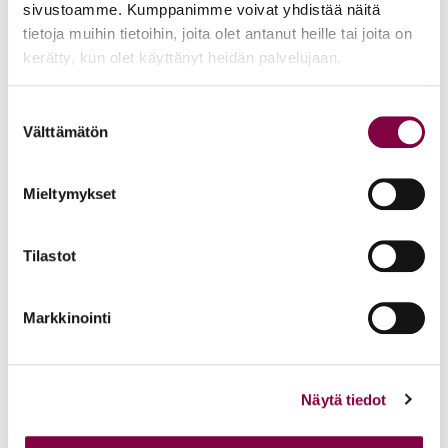
sivustoamme. Kumppanimme voivat yhdistää näitä
tietoja muihin tietoihin, joita olet antanut heille tai joita on
kerätty, kun olet käyttänyt heidän palvelujaan.
Suostumuksen
Välttämätön
valinta
Mieltymykset
Tilastot
Oletko epävarma oikeudestasi
alennukseen?
Markkinointi
Ota yhteyttä: jasenrekisteri@juristiliitto.fi tai
puhelimitse 09 8561 0321.
Näytä tiedot