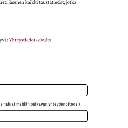
ti jäsenen kaikki taustatiedot, jotka
tyvät
Yhteystiedot-sivulta
.
os haluat meidän palaavan yhteydenottoosi)