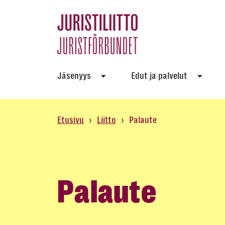
Skip
to
the
content
Jäsenyys
Edut ja palvelut
Etusivu
›
Liitto
›
Palaute
Palaute