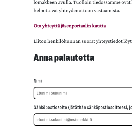
lomakkeen avulla. Tuolloin tiedossamme ovat he
helpottavat yhteydenottoon vastaamista.
Ota yhteyttä jäsenportaalin kautta
Liiton henkilökunnan suorat yhteystiedot löy
Anna palautetta
Nimi
Sähköpostiosoite (jätäthän sähköpostiosoitteesi, j