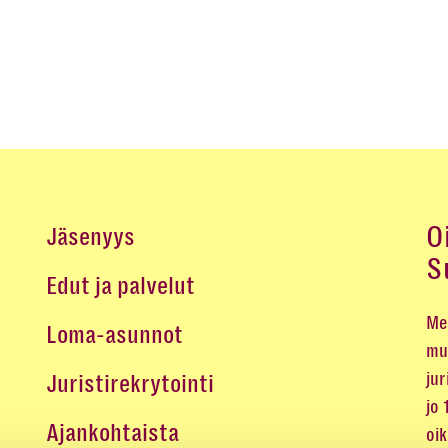
O
Jäsenyys
S
Edut ja palvelut
Me 
Loma-asunnot
mu
jur
Juristirekrytointi
jo
Ajankohtaista
oi