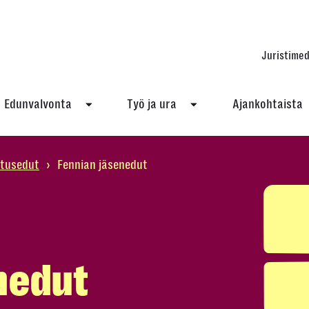
Juristimed
Edunvalvonta
Työ ja ura
Ajankohtaista
utusedut
›
Fennian jäsenedut
nedut