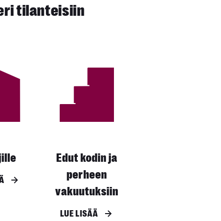
i tilanteisiin
ille
Edut kodin ja
perheen
ÄÄ
vakuutuksiin
LUE LISÄÄ