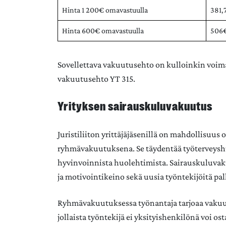
Hinta 1 200€ omavastuulla
381,
Hinta 600€ omavastuulla
506
Sovellettava vakuutusehto on kulloinkin voim
vakuutusehto YT 315.
Yrityksen sairauskuluvakuutus
Juristiliiton yrittäjäjäsenillä on mahdollisuus
ryhmävakuutuksena. Se täydentää työterveyshu
hyvinvoinnista huolehtimista. Sairauskuluvak
ja motivointikeino sekä uusia työntekijöitä pal
Ryhmävakuutuksessa työnantaja tarjoaa vakuut
jollaista työntekijä ei yksityishenkilönä voi o