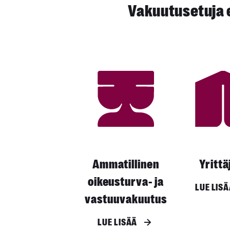
Vakuutusetuja er
Ammatillinen
Yrittäj
oikeusturva- ja
LUE LIS
vastuuvakuutus
LUE LISÄÄ