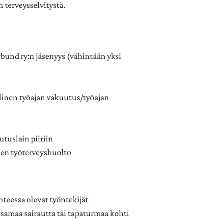
terveysselvitystä.
rbund ry:n jäsenyys (vähintään yksi
llinen työajan vakuutus/työajan
tuslain piiriin
inen työterveyshuolto
hteessa olevat työntekijät
samaa sairautta tai tapaturmaa kohti