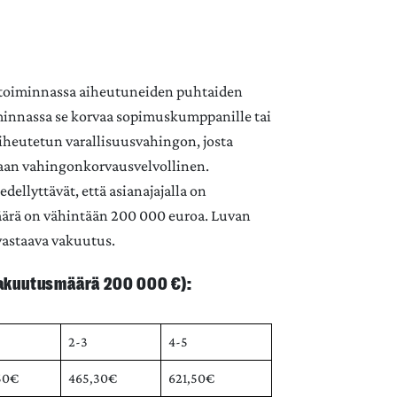
 toiminnassa aiheutuneiden puhtaiden
iminnassa se korvaa sopimuskumppanille tai
iheutetun varallisuusvahingon, josta
aan vahingonkorvausvelvollinen.
ellyttävät, että asianajajalla on
ärä on vähintään 200 000 euroa. Luvan
 vastaava vakuutus.
vakuutusmäärä 200 000 €):
2-3
4-5
50€
465,30€
621,50€