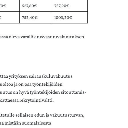
70€
567,60€
757,90€
€
752,40€
1003,20€
assa oleva varallisuusvastuuvakuutuksen
 ottaa yrityksen sairauskuluvakuutus
oltoa ja on osa työntekijöiden
uutus on hyvä työntekijöiden sitouttamis-
kattaessa rekrytointivaltti.
etulle sellaisen edun ja vakuutusturvan,
staa mistään suomalaisesta