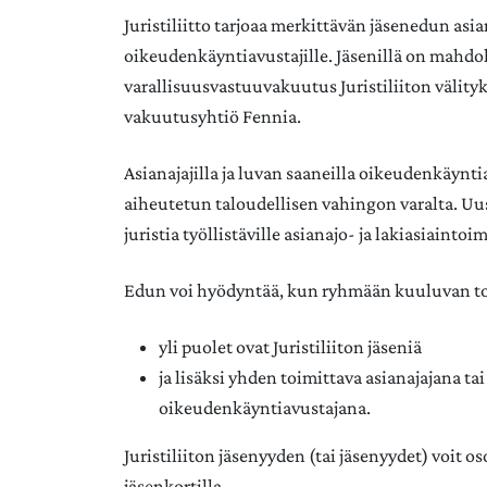
Juristiliitto tarjoaa merkittävän jäsenedun asian
oikeudenkäyntiavustajille. Jäsenillä on mahdol
varallisuusvastuuvakuutus Juristiliiton välity
vakuutusyhtiö Fennia.
Asianajajilla ja luvan saaneilla oikeudenkäyntia
aiheutetun taloudellisen vahingon varalta. Uus
juristia työllistäville asianajo- ja lakiasiaintoim
Edun voi hyödyntää, kun ryhmään kuuluvan toi
yli puolet ovat Juristiliiton jäseniä
ja lisäksi yhden toimittava asianajajana ta
oikeudenkäyntiavustajana.
Juristiliiton jäsenyyden (tai jäsenyydet) voit os
jäsenkortilla.