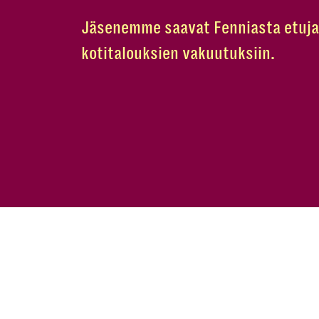
Jäsenemme saavat Fenniasta etuja 
kotitalouksien vakuutuksiin.