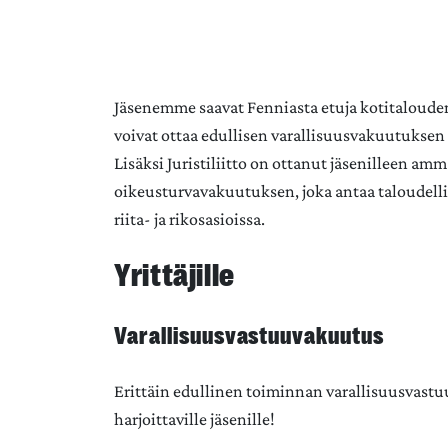
Jäsenemme saavat Fenniasta etuja kotitalouden 
voivat ottaa edullisen varallisuusvakuutuksen
Lisäksi Juristiliitto on ottanut jäsenilleen amm
oikeusturvavakuutuksen, joka antaa taloudellist
riita- ja rikosasioissa.
Yrittäjille
Varallisuusvastuuvakuutus
Erittäin edullinen toiminnan varallisuusvastu
harjoittaville jäsenille!