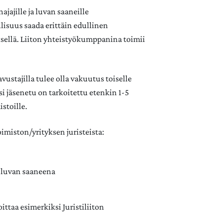
ajajille ja luvan saaneille
lisuus saada erittäin edullinen
ksellä. Liiton yhteistyökumppanina toimii
vustajilla tulee olla vakuutus toiselle
i jäsenetu on tarkoitettu etenkin 1-5
istoille.
miston/yrityksen juristeista:
i luvan saaneena
oittaa esimerkiksi Juristiliiton