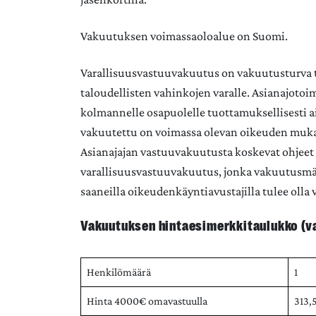
Vakuutuksen voimassaoloalue on Suomi.
Varallisuusvastuuvakuutus on vakuutusturva
taloudellisten vahinkojen varalle. Asianajoto
kolmannelle osapuolelle tuottamuksellisesti a
vakuutettu on voimassa olevan oikeuden muk
Asianajajan vastuuvakuutusta koskevat ohjeet ed
varallisuusvastuuvakuutus, jonka vakuutusmä
saaneilla oikeudenkäyntiavustajilla tulee olla
Vakuutuksen hintaesimerkkitaulukko (
Henkilömäärä
1
Hinta 4000€ omavastuulla
313,