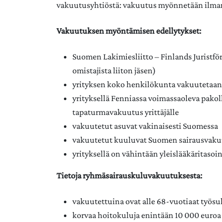
vakuutusyhtiöstä: vakuutus myönnetään ilman 
Vakuutuksen myöntämisen edellytykset:
Suomen Lakimiesliitto – Finlands Juristfö
omistajista liiton jäsen)
yrityksen koko henkilökunta vakuutetaan
yrityksellä Fenniassa voimassaoleva pako
tapaturmavakuutus yrittäjälle
vakuutetut asuvat vakinaisesti Suomessa
vakuutetut kuuluvat Suomen sairausvakuu
yrityksellä on vähintään yleislääkäritaso
Tietoja ryhmäsairauskuluvakuutuksesta:
vakuutettuina ovat alle 68-vuotiaat työsu
korvaa hoitokuluja enintään 10 000 euroa 