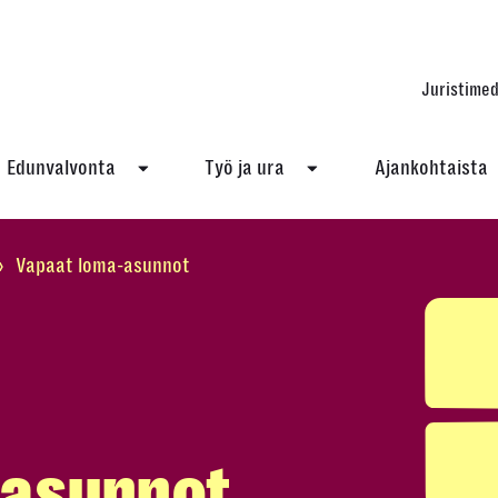
Juristimed
Edunvalvonta
Työ ja ura
Ajankohtaista
›
Vapaat loma-asunnot
-asunnot