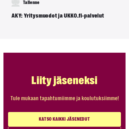
Tallenne
AKY: Yritysmuodot ja UKKO.fi-palvelut
Liity jäseneksi
Tule mukaan tapahtumiimme ja koulutuksiimme!
KATSO KAIKKI JÄSENEDUT