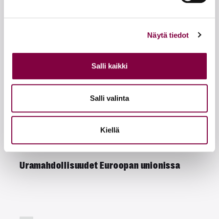
Tallenteet
KAIKKI TALLENTEET
Näytä tiedot
Tallenne
Salli kaikki
Tuomioistuinharjoittelu
Salli valinta
Kiellä
Tallenne
Uramahdollisuudet Euroopan unionissa