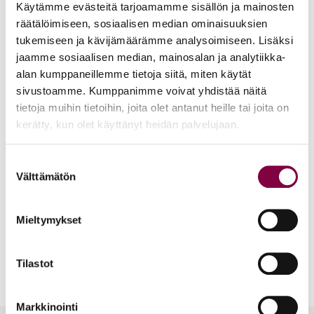
tapahtumat
Käytämme evästeitä tarjoamamme sisällön ja mainosten
räätälöimiseen, sosiaalisen median ominaisuuksien
tukemiseen ja kävijämäärämme analysoimiseen. Lisäksi
jaamme sosiaalisen median, mainosalan ja analytiikka-
Jatkuva
alan kumppaneillemme tietoja siitä, miten käytät
sivustoamme. Kumppanimme voivat yhdistää näitä
Valmistaudu työhaastatteluun (2026)
tietoja muihin tietoihin, joita olet antanut heille tai joita on
kerätty, kun olet käyttänyt heidän palvelujaan.
Howspace -oppimisalusta
Suostumuksen
Välttämätön
valinta
Jatkuva
Mieltymykset
Juristien työnhaun verkkovalmennus (2026)
Howspace -oppimisalusta
Tilastot
Markkinointi