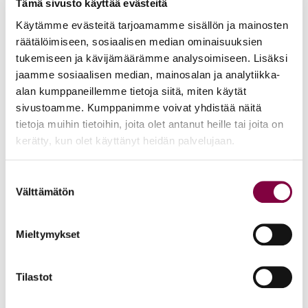
Tämä sivusto käyttää evästeitä
yrkesskicklighet, omsorgsfullt och utan dröjsmål.
Käytämme evästeitä tarjoamamme sisällön ja mainosten
räätälöimiseen, sosiaalisen median ominaisuuksien
4. En jurist skall hålla sig till sanningen.
tukemiseen ja kävijämäärämme analysoimiseen. Lisäksi
jaamme sosiaalisen median, mainosalan ja analytiikka-
5. En jurist skall i sin verksamhet vara oberoende av sådana
alan kumppaneillemme tietoja siitä, miten käytät
sivustoamme. Kumppanimme voivat yhdistää näitä
yttre faktorer som kan försvara en ändamålsenlig skötsel av
tietoja muihin tietoihin, joita olet antanut heille tai joita on
ett uppdrag eller uppnående av ett rättvist slutresultat.
kerätty, kun olet käyttänyt heidän palvelujaan.
6. En jurist skall i sitt arbete uppträda sakligt och handla
Suostumuksen
opartiskt. Kollegialitet får inte inverka på saken.
Välttämätön
valinta
7. En jurist får inte obehörigt yppa vad han har fått veta vid
Mieltymykset
skötseln av ett uppdrag.
8. En jurist får inte låta en parts ras, kön, religion,
Tilastot
samhällsställning, politiska övertygelse eller någon annan