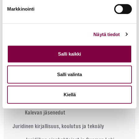
Levi
Markkinointi
Ruka
Vierumäki
Näytä tiedot
Loma-asuntojen hinnasto
Salli kaikki
Pankki- ja vakuutusedut
Danske Bankin jäsenedut
Salli valinta
Ammatillinen oikeusturva- ja vastuuvakuutus
Kiellä
Fennian jäsenedut
Kalevan jäsenedut
Juridinen kirjallisuus, koulutus ja tekoäly