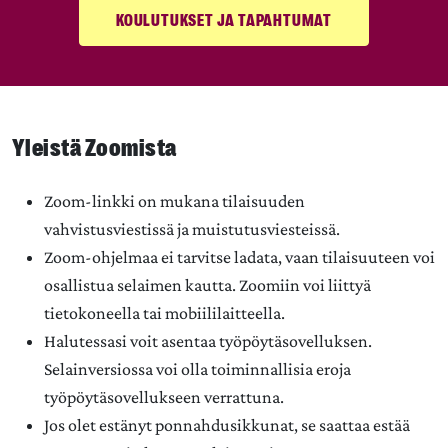
KOULUTUKSET JA TAPAHTUMAT
Yleistä Zoomista
Zoom-linkki on mukana tilaisuuden
vahvistusviestissä ja muistutusviesteissä.
Zoom-ohjelmaa ei tarvitse ladata, vaan tilaisuuteen voi
osallistua selaimen kautta. Zoomiin voi liittyä
tietokoneella tai mobiililaitteella.
Halutessasi voit asentaa työpöytäsovelluksen.
Selainversiossa voi olla toiminnallisia eroja
työpöytäsovellukseen verrattuna.
Jos olet estänyt ponnahdusikkunat, se saattaa estää