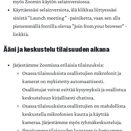
myös Zoomin käytön selainversiossa.
Käyttäessäsi selainversiota, älä klikkaa liittyessäsi
sinistä ”Launch meeting” -painiketta, vaan sen alla
pienemmällä fontilla olevaa ”Join from your browser” -
linkkiä.
Ääni ja keskustelu tilaisuuden aikana
Järjestämme Zoomissa erilaisia tilaisuuksia:
Osassa tilaisuuksista osallistujien mikrofonit ja
kamerat on mykistetty automaattisesti.
Osallistujat voivat esittää kysymyksiä ja osallistua
keskusteluun kirjallisesti chatissa.
Osassa tilaisuuksista osallistujien on mahdollista
keskustella mikrofonien kautta ja käyttää
kameraa. Järjestämme myös ryhmäkeskusteluja.
Ilmoitamme tilaisuuden luonteen ja kertaamme