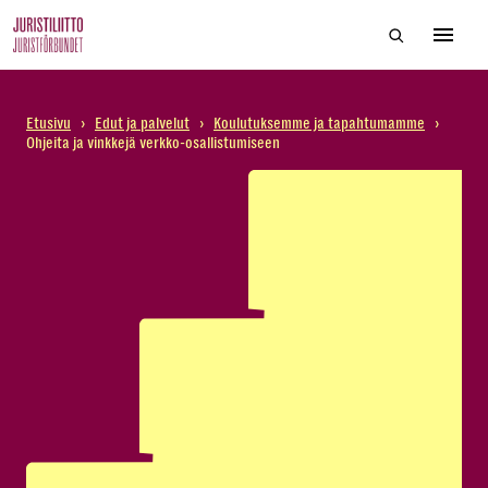
Skip
Hae sivustol
to
Avaa 
the
content
Etusivu
›
Edut ja palvelut
›
Koulutuksemme ja tapahtumamme
›
Ohjeita ja vinkkejä verkko-osallistumiseen