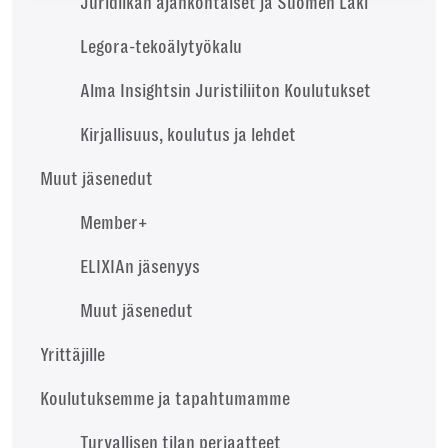
Juridiikan ajankohtaiset ja Suomen Laki
Legora-tekoälytyökalu
Alma Insightsin Juristiliiton Koulutukset
Kirjallisuus, koulutus ja lehdet
Muut jäsenedut
Member+
ELIXIAn jäsenyys
Muut jäsenedut
Yrittäjille
Koulutuksemme ja tapahtumamme
Turvallisen tilan periaatteet