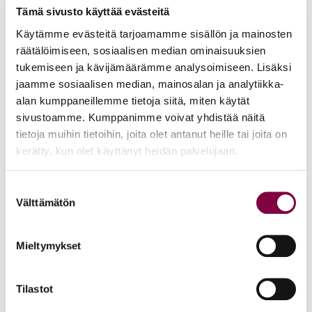
Tämä sivusto käyttää evästeitä
tilaisuuteen uudelleen. Valitse liittyessäsi tietokoneen
Käytämme evästeitä tarjoamamme sisällön ja mainosten
ääni (computer audio).
räätälöimiseen, sosiaalisen median ominaisuuksien
Tarkista myös oman tietokoneesi ääniasetukset.
tukemiseen ja kävijämäärämme analysoimiseen. Lisäksi
jaamme sosiaalisen median, mainosalan ja analytiikka-
Verkkotilaisuuksiin liittyvissä asioissa voit olla yhteydessä
alan kumppaneillemme tietoja siitä, miten käytät
tapahtumat@juristiliitto.fi.
sivustoamme. Kumppanimme voivat yhdistää näitä
tietoja muihin tietoihin, joita olet antanut heille tai joita on
Nähdään tapahtumissamme!
kerätty, kun olet käyttänyt heidän palvelujaan.
Suostumuksen
Välttämätön
Edut ja palvelut
valinta
Mieltymykset
Loma-asunnot
Vapaat loma-asunnot
Tilastot