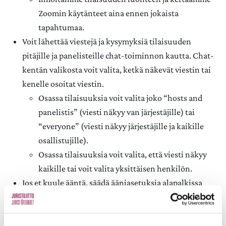
Zoomin käytänteet aina ennen jokaista
tapahtumaa.
Voit lähettää viestejä ja kysymyksiä tilaisuuden
pitäjille ja panelisteille chat-toiminnon kautta. Chat-
kentän valikosta voit valita, ketkä näkevät viestin tai
kenelle osoitat viestin.
Osassa tilaisuuksia voit valita joko “hosts and
panelistis” (viesti näkyy van järjestäjille) tai
“everyone” (viesti näkyy järjestäjille ja kaikille
osallistujille).
Osassa tilaisuuksia voit valita, että viesti näkyy
kaikille tai voit valita yksittäisen henkilön.
Jos et kuule ääntä, säädä ääniasetuksia alapalkissa
olevan mikrofonikuvakkeen kautta. Tarkista, että
valittuna ovat mikrofoni ja kaiutin (speaker).
Jos ääni ei siitä huolimatta toimi, kannattaa liittyä