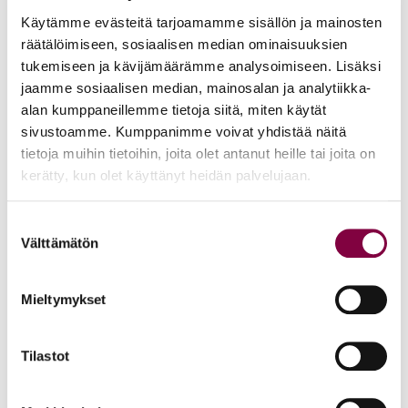
hedelmöityshoitojen vaatimat poissaolot palkallisiksi ja
Käytämme evästeitä tarjoamamme sisällön ja mainosten
räätälöimiseen, sosiaalisen median ominaisuuksien
luottamusmiesten aseman parantaminen.
tukemiseen ja kävijämäärämme analysoimiseen. Lisäksi
jaamme sosiaalisen median, mainosalan ja analytiikka-
Kirkko
alan kumppaneillemme tietoja siitä, miten käytät
sivustoamme. Kumppanimme voivat yhdistää näitä
Kirkon uusi virka- ja työehtosopimus on hyväksytty
tietoja muihin tietoihin, joita olet antanut heille tai joita on
6.3.2025. Palkankorotusten taso on viennin avauksen
kerätty, kun olet käyttänyt heidän palvelujaan.
mukainen ja palkat nousevat sopimuskaudella noin 7,8
prosenttia. Kolmivuotisen sopimuksen viimeinen on vuosi
Suostumuksen
Välttämätön
irtisanottavissa.
valinta
Lue lisää sopimuksen sisällöstä
Mieltymykset
Valtio
Tilastot
Tammikuun puolivälissä alkaneet neuvottelut olivat tällä