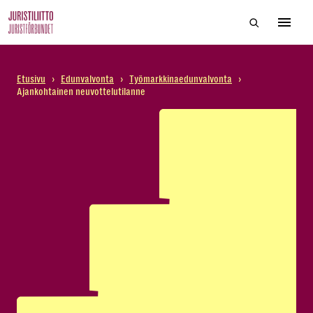
Skip
Hae sivustol
to
Avaa 
the
content
Etusivu
›
Edunvalvonta
›
Työmarkkinaedunvalvonta
›
Ajankohtainen neuvottelutilanne