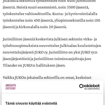
Julkisella sektorilla työskentelee noin 4500 Juristiliiton
jäsentä. Heistä suuri enemmistö, noin 3500 jäsentä,
työskentelee valtiosektorilla. Kunta- ja hyvinvointialalla
työskentelee noin 450 jäsentä, yliopistosektorilla noin 150
jäsentä ja kirkonalalla noin 20 jäsentä.
Juristiliiton jäseniä koskevista julkisen sektorin virka- ja
työehtosopimuksista neuvottelee Julkisalan koulutettujen
neuvottelujärjestö JUKO ry. Juristiliitto on yksi JUKO ry:n
jäsenjärjestöistä ja Juristiliiton toiminnanjohtaja Jore
Tilander on JUKO:n hallituksen jäsen.
Vaikka JUKOn jokaisella sektorilla on omat, keskeiset
sopimustavoitteensa, on JUKOn hallitus vahvistanut
kaikille sektoreille myös yhteiset tavoitteet. Yhteisiä
neuvottelutavoitteita ovat ostovoimaa parantavat
korotukset, palkaton työ palkalliseksi, omaishoitovapaa ja
Tämä sivusto käyttää evästeitä