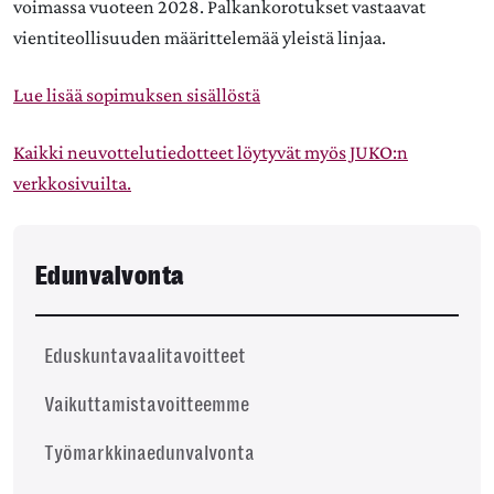
voimassa vuoteen 2028. Palkankorotukset vastaavat
vientiteollisuuden määrittelemää yleistä linjaa.
Lue lisää sopimuksen sisällöstä
Kaikki neuvottelutiedotteet löytyvät myös JUKO:n
verkkosivuilta.
Edunvalvonta
Eduskuntavaalitavoitteet
Vaikuttamistavoitteemme
Työmarkkinaedunvalvonta