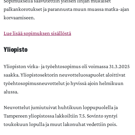
Sopimuksella saavutettiin yleisen linjan mukaiset
palkankorotukset ja parannusta muun muassa matka-ajan
korvaamiseen.
Lue lisää sopimuksen sisällöstä
Yliopisto
Yliopiston virka- ja työehtosopimus oli voimassa 31.3.2025
saakka. Yliopistosektorin neuvotteluosapuolet aloittivat
työehtosopimusneuvottelut jo hyvissä ajoin helmikuun
alussa.
Neuvottelut jumiutuivat huhtikuun loppupuolella ja
Tampereen yliopistossa lakkoiltiin 7.5. Sovinto syntyi
toukokuun lopulla ja muut lakonuhat vedettiin pois.