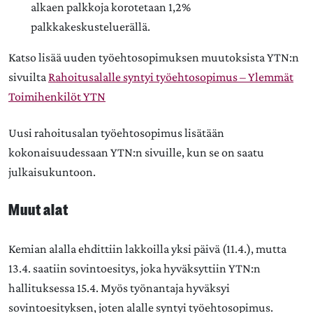
alkaen palkkoja korotetaan 1,2%
palkkakeskusteluerällä.
Katso lisää uuden työehtosopimuksen muutoksista YTN:n
sivuilta
Rahoitusalalle syntyi työehtosopimus – Ylemmät
Toimihenkilöt YTN
Uusi rahoitusalan työehtosopimus lisätään
kokonaisuudessaan YTN:n sivuille, kun se on saatu
julkaisukuntoon.
Muut alat
Kemian alalla ehdittiin lakkoilla yksi päivä (11.4.), mutta
13.4. saatiin sovintoesitys, joka hyväksyttiin YTN:n
hallituksessa 15.4. Myös työnantaja hyväksyi
sovintoesityksen, joten alalle syntyi työehtosopimus.