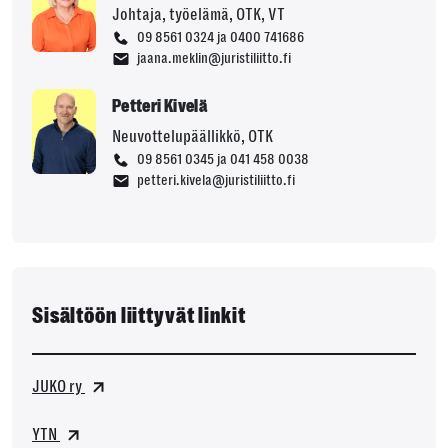
Johtaja, työelämä, OTK, VT
09 8561 0324 ja 0400 741686
jaana.meklin@juristiliitto.fi
Petteri Kivelä
Neuvottelupäällikkö, OTK
09 8561 0345 ja 041 458 0038
petteri.kivela@juristiliitto.fi
Sisältöön liittyvät linkit
JUKO ry
YTN