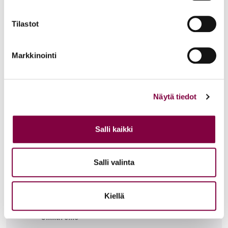
LUE LISÄÄ MENTOROINNISTA
Tilastot
Markkinointi
Työ ja ura
Näytä tiedot
Työ- ja virkasuhdeneuvonta
Uravalmennus ja coaching
Salli kaikki
Työhakemus, CV ja LinkedIn-profiili
Salli valinta
Mentorointi
Juristeille
Kiellä
Oikkareille