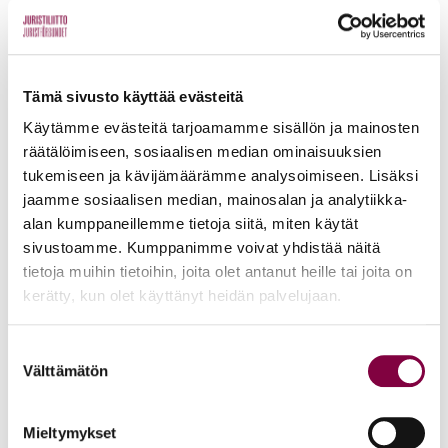
Mentorointi on ammatillisen kehittymisen menetelmä,
joka pohjaa mentorin ja aktorin kahdenväliseen
keskusteluun.
Tämä sivusto käyttää evästeitä
Juristiliitto on yksi Suomen suurimpia
Käytämme evästeitä tarjoamamme sisällön ja mainosten
mentorointiohjelmien järjestäjiä. Vuosien varrella
räätälöimiseen, sosiaalisen median ominaisuuksien
ohjelmamme ovat keränneet paljon erinomaista palautetta!
tukemiseen ja kävijämäärämme analysoimiseen. Lisäksi
jaamme sosiaalisen median, mainosalan ja analytiikka-
alan kumppaneillemme tietoja siitä, miten käytät
sivustoamme. Kumppanimme voivat yhdistää näitä
ILMIANNA KOLLEGASI
tietoja muihin tietoihin, joita olet antanut heille tai joita on
kerätty, kun olet käyttänyt heidän palvelujaan.
Suostumuksen
ILMOITA ITSESI MENTORIKSI
Välttämätön
valinta
Mieltymykset