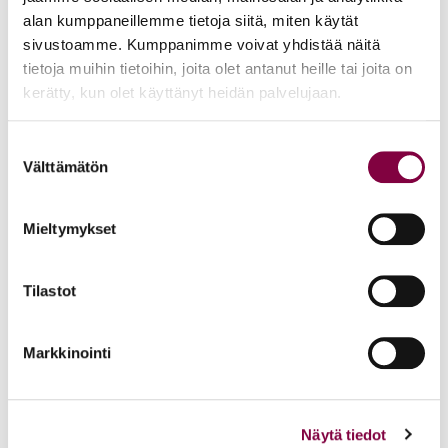
alan kumppaneillemme tietoja siitä, miten käytät
sivustoamme. Kumppanimme voivat yhdistää näitä
tietoja muihin tietoihin, joita olet antanut heille tai joita on
Jaana Halonen
kerätty, kun olet käyttänyt heidän palvelujaan.
Kehityskoordinaattori
09 8561 0329 ja 041 458 0032
Suostumuksen
jaana.halonen@juristiliitto.fi
Välttämätön
valinta
Mieltymykset
Marjo Rintala
Tilastot
Controller
matkalaskut ja palkkiot
ostolaskut
Markkinointi
vaihde
09 8561 0310
marjo.rintala@juristiliitto.fi
Näytä tiedot