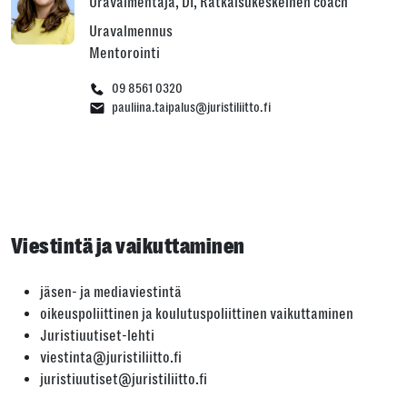
Uravalmentaja, DI, Ratkaisukeskeinen coach
Uravalmennus
Mentorointi
09 8561 0320
pauliina.taipalus@juristiliitto.fi
Viestintä ja vaikuttaminen
jäsen- ja mediaviestintä
oikeuspoliittinen ja koulutuspoliittinen vaikuttaminen
Juristiuutiset-lehti
viestinta@juristiliitto.fi
juristiuutiset@juristiliitto.fi