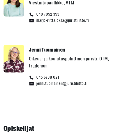
Viestintäpäällikkö, VTM
040 7052 393
marjo-riitta.oksa@juristiliitto.fi
Jenni Tuomainen
Oikeus- ja koulutuspoliittinen juristi, OTM,
tradenomi
045 6788 021
jenni.tuomainen@juristiliitto.fi
Opiskelijat