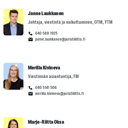
Janne Laukkanen
Johtaja, viestintä ja vaikuttaminen, OTM, YTM
040 588 1925
janne.laukkanen@juristiliitto.fi
Merilla Kivineva
Viestinnän asiantuntija, FM
040 5141 506
merilla.kivineva@juristiliitto.fi
Marjo-Riitta Oksa