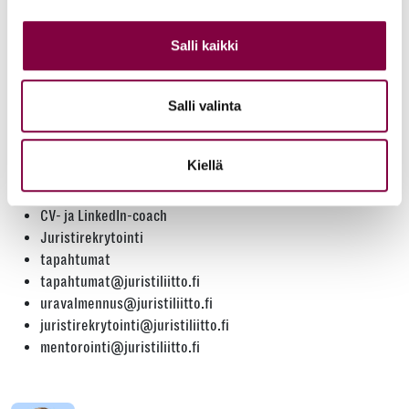
Salli kaikki
Salli valinta
Henkilökohtainen kehittyminen
Kiellä
urakoulutukset
mentorointiohjelma
CV- ja LinkedIn-coach
Juristirekrytointi
tapahtumat
tapahtumat@juristiliitto.fi
uravalmennus@juristiliitto.fi
juristirekrytointi@juristiliitto.fi
mentorointi@juristiliitto.fi