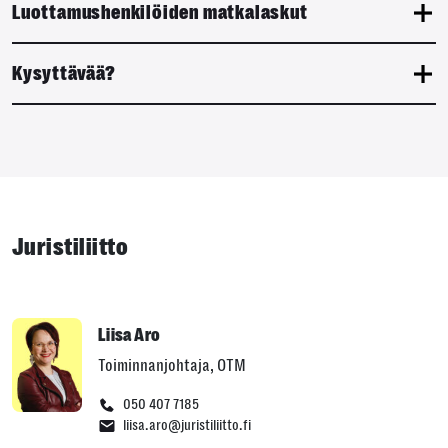
Luottamushenkilöiden matkalaskut
Kysyttävää?
Juristiliitto
Liisa Aro
Toiminnanjohtaja, OTM
050 407 7185
liisa.aro@juristiliitto.fi