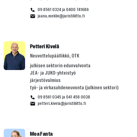
09 8561 0324 ja 0400 741686
jaana.meklin@juristiliitto.fi
Petteri Kivelä
Neuvottelupäällikkö, OTK
julkisen sektorin edunvalvonta
JEA- ja JUKO-yhteistyö
järjestövalmius
työ- ja virkasuhdeneuvonta (julkinen sektori)
09 8561 0345 ja 041 458 0038
petteri.kivela@juristiliitto.fi
Moa Fanta