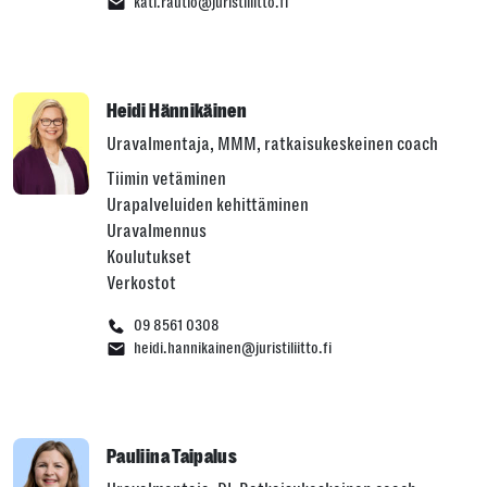
kati.rautio@juristiliitto.fi
Heidi Hännikäinen
Uravalmentaja, MMM, ratkaisukeskeinen coach
Tiimin vetäminen
Urapalveluiden kehittäminen
Uravalmennus
Koulutukset
Verkostot
09 8561 0308
heidi.hannikainen@juristiliitto.fi
Pauliina Taipalus