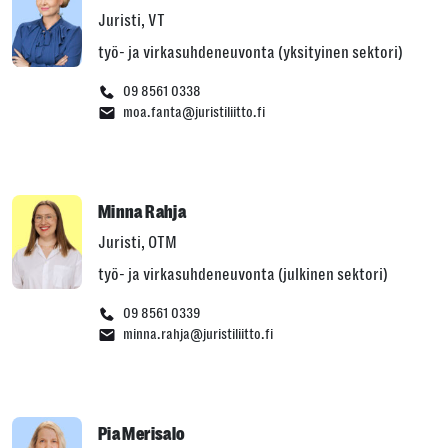
Juristi, VT
työ- ja virkasuhdeneuvonta (yksityinen sektori)
09 8561 0338
moa.fanta@juristiliitto.fi
Minna Rahja
Juristi, OTM
työ- ja virkasuhdeneuvonta (julkinen sektori)
09 8561 0339
minna.rahja@juristiliitto.fi
Pia Merisalo