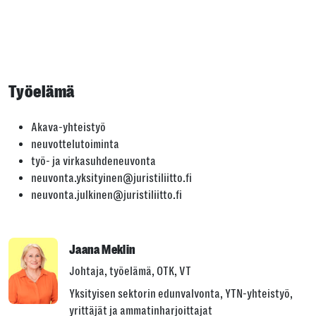
Työelämä
Akava-yhteistyö
neuvottelutoiminta
työ- ja virkasuhdeneuvonta
neuvonta.yksityinen@juristiliitto.fi
neuvonta.julkinen@juristiliitto.fi
Jaana Meklin
Johtaja, työelämä, OTK, VT
Yksityisen sektorin edunvalvonta, YTN-yhteistyö,
yrittäjät ja ammatinharjoittajat