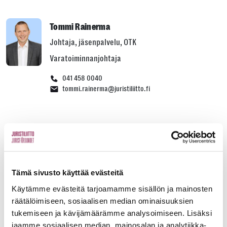
Tommi Rainerma
Johtaja, jäsenpalvelu, OTK
Varatoiminnanjohtaja
041 458 0040
tommi.rainerma@juristiliitto.fi
Olli Niemi
Järjestöpäällikkö
Aluetoiminta
Tämä sivusto käyttää evästeitä
Jäsentilaisuudet
Käytämme evästeitä tarjoamamme sisällön ja mainosten
räätälöimiseen, sosiaalisen median ominaisuuksien
041 458 0029 ja 09 8561 0311
tukemiseen ja kävijämäärämme analysoimiseen. Lisäksi
olli.niemi@juristiliitto.fi
jaamme sosiaalisen median, mainosalan ja analytiikka-