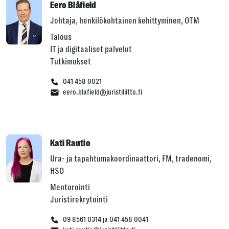
Eero Blåfield
Johtaja, henkilökohtainen kehittyminen, OTM
Talous
IT ja digitaaliset palvelut
Tutkimukset
041 458 0021
eero.blafield@juristiliitto.fi
Kati Rautio
Ura- ja tapahtumakoordinaattori, FM, tradenomi,
HSO
Mentorointi
Juristirekrytointi
09 8561 0314 ja 041 458 0041