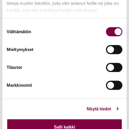
tietoja muihin tietoihin, joita olet antanut heille tai joita on
Hallitus
kerätty, kun olet käyttänyt heidän palvelujaan.
Vaalikone
Suostumuksen
Välttämätön
valinta
Juristiliiton säännöt
Valiokunnat
Mieltymykset
Jäsenyhdistykset
Tilastot
Aluevastaavat
Strategia
Markkinointi
Oikeusguru-kilpailu
Näytä tiedot
Usein kysyttyä
Oikeusgurun säännöt
Salli kaikki