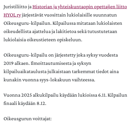
Juristiliitto ja
Historian ja yhteiskuntaopin opettajien liitto
HYOL ry
järjestävät vuosittain lukiolaisille suunnatun
Oikeusguru-kilpailun. Kilpailussa mitataan lukiolaisten
oikeudellista ajattelua ja lakitietoa sekä tutustutetaan
lukiolaisia oikeustieteen opiskeluun.
Oikeusguru-kilpailu on järjestetty joka syksy vuodesta
2019 alkaen. Ilmoittautumisesta ja syksyn
kilpailuaikataulusta julkaistaan tarkemmat tiedot aina
kunakin vuonna syys-lokakuun vaihteessa.
Vuonna 2025 alkukilpailu käydään lukioissa 6.11. Kilpailun
finaali käydään 8.12.
Oikeusgurun voittajat: