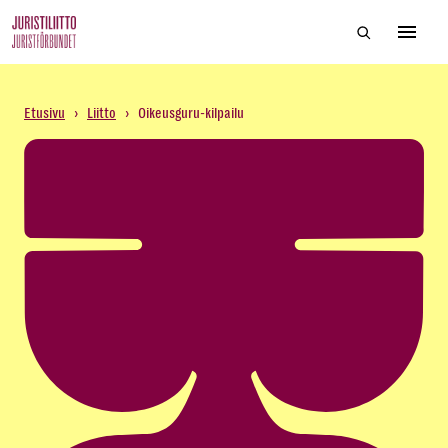
Skip
Hae sivustol
to
Avaa 
the
content
Etusivu
›
Liitto
›
Oikeusguru-kilpailu