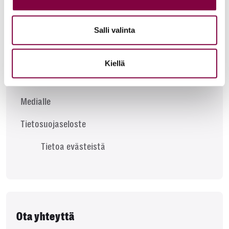
Akavan jäsenliitto
Salli valinta
Liiton tunnustukset
Kansainvälinen toiminta
Kiellä
Palaute
Medialle
Tietosuojaseloste
Tietoa evästeistä
Ota yhteyttä