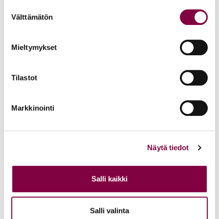
Suostumuksen
Loma-asuntojen hinnasto
Välttämätön
valinta
Pankki- ja vakuutusedut
Mieltymykset
Danske Bankin jäsenedut
Ammatillinen oikeusturva- ja vastuuvakuutus
Tilastot
Fennian jäsenedut
Markkinointi
Kalevan jäsenedut
Juridinen kirjallisuus, koulutus ja tekoäly
Näytä tiedot
Juridiikan ajankohtaiset ja Suomen Laki
Salli kaikki
Legora-tekoälytyökalu
Alma Insightsin Juristiliiton Koulutukset
Salli valinta