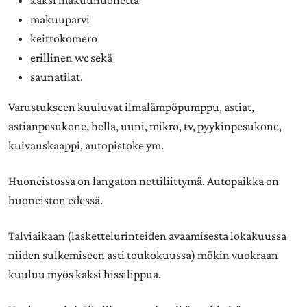
kaksi makuuhuonetta
makuuparvi
keittokomero
erillinen wc sekä
saunatilat.
Varustukseen kuuluvat ilmalämpöpumppu, astiat,
astianpesukone, hella, uuni, mikro, tv, pyykinpesukone,
kuivauskaappi, autopistoke ym.
Huoneistossa on langaton nettiliittymä. Autopaikka on
huoneiston edessä.
Talviaikaan (laskettelurinteiden avaamisesta lokakuussa
niiden sulkemiseen asti toukokuussa) mökin vuokraan
kuuluu myös kaksi hissilippua.