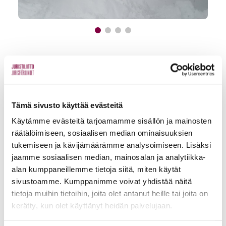
Edut ja palvelut
Tämä sivusto käyttää evästeitä
Käytämme evästeitä tarjoamamme sisällön ja mainosten
Loma-asunnot
räätälöimiseen, sosiaalisen median ominaisuuksien
tukemiseen ja kävijämäärämme analysoimiseen. Lisäksi
Vapaat loma-asunnot
jaamme sosiaalisen median, mainosalan ja analytiikka-
Levi
alan kumppaneillemme tietoja siitä, miten käytät
sivustoamme. Kumppanimme voivat yhdistää näitä
Ruka
tietoja muihin tietoihin, joita olet antanut heille tai joita on
kerätty, kun olet käyttänyt heidän palvelujaan.
Vierumäki