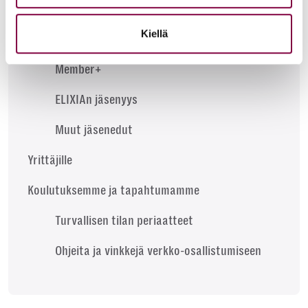
Kirjallisuus, koulutus ja lehdet
Kiellä
Muut jäsenedut
Member+
ELIXIAn jäsenyys
Muut jäsenedut
Yrittäjille
Koulutuksemme ja tapahtumamme
Turvallisen tilan periaatteet
Ohjeita ja vinkkejä verkko-osallistumiseen