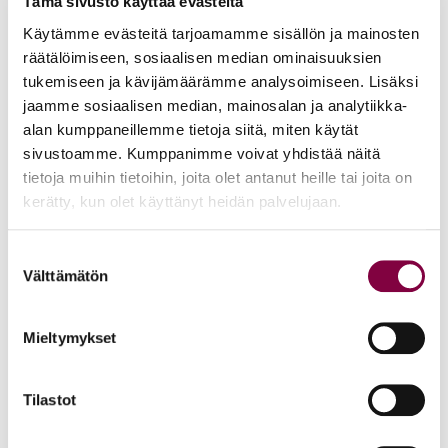
Tämä sivusto käyttää evästeitä
Käytämme evästeitä tarjoamamme sisällön ja mainosten
räätälöimiseen, sosiaalisen median ominaisuuksien
Organisaatio
tukemiseen ja kävijämäärämme analysoimiseen. Lisäksi
jaamme sosiaalisen median, mainosalan ja analytiikka-
Valtuuskunta
alan kumppaneillemme tietoja siitä, miten käytät
sivustoamme. Kumppanimme voivat yhdistää näitä
Valtuuskunnan vaalit
tietoja muihin tietoihin, joita olet antanut heille tai joita on
Hallitus
kerätty, kun olet käyttänyt heidän palvelujaan.
Vaalikone
Suostumuksen
Välttämätön
valinta
Valiokunnat
Juristiliiton säännöt
Mieltymykset
Jäsenyhdistykset
Tilastot
Aluevastaavat