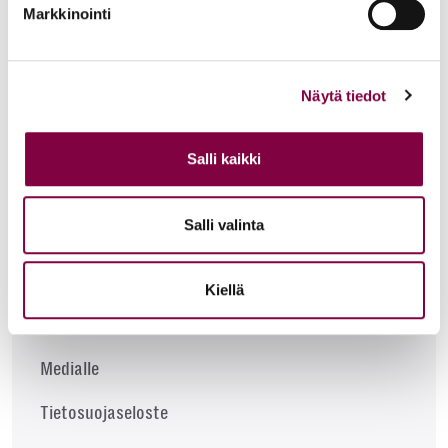
Markkinointi
Strategia
Oikeusguru-kilpailu
Näytä tiedot
Usein kysyttyä
Oikeusgurun säännöt
Salli kaikki
Akavan jäsenliitto
Salli valinta
Liiton tunnustukset
Kansainvälinen toiminta
Kiellä
Palaute
Medialle
Tietosuojaseloste