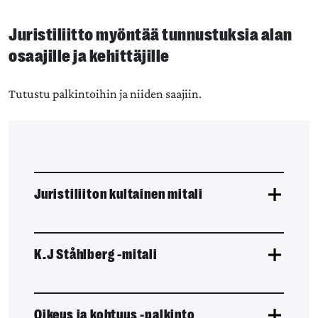
Juristiliitto myöntää tunnustuksia alan
osaajille ja kehittäjille
Tutustu palkintoihin ja niiden saajiin.
Juristiliiton kultainen mitali
K.J Ståhlberg -mitali
Oikeus ja kohtuus -palkinto