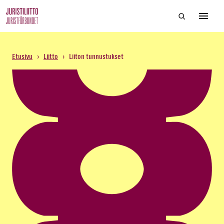
Skip
Hae sivustol
to
Avaa 
the
content
Etusivu
›
Liitto
›
Liiton tunnustukset