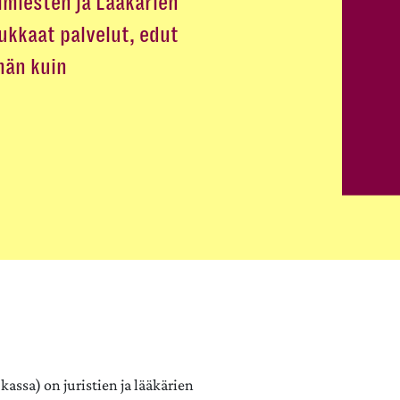
imiesten ja Lääkärien
kkaat palvelut, edut
män kuin
assa) on juristien ja lääkärien