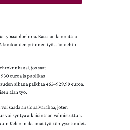
ää työssäoloehtoa. Kassaan kannattaa
a 12 kuukauden pituinen työssäoloehto
htokuukausi, jos saat
930 euroa ja puolikas
kauden aikana palkkaa 465–929,99 euroa.
sen alan työ.
 voi saada ansiopäivärahaa, joten
us voi syntyä aikaisintaan valmistuttua.
kuin Kelan maksamat työttömyysetuudet.