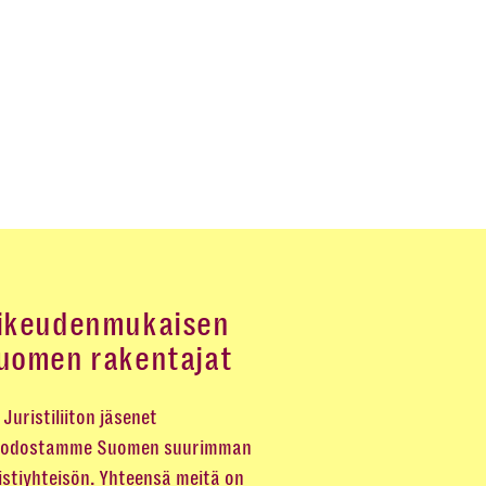
ikeudenmukaisen
uomen rakentajat
Juristiliiton jäsenet
odostamme Suomen suurimman
istiyhteisön. Yhteensä meitä on