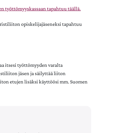
ien työttömyyskassaan tapahtuu täällä.
uristiliiton opiskelijajäseneksi tapahtuu
taa itsesi työttömyyden varalta
tiliiton jäsen ja säilyttää liiton
 liiton etujen lisäksi käyttöösi mm. Suomen