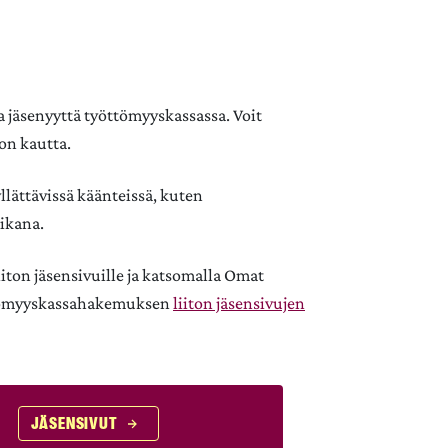
ta jäsenyyttä työttömyyskassassa. Voit
ton kautta.
lättävissä käänteissä, kuten
ikana.
liiton jäsensivuille ja katsomalla Omat
yöttömyyskassahakemuksen
liiton jäsensivujen
JÄSENSIVUT