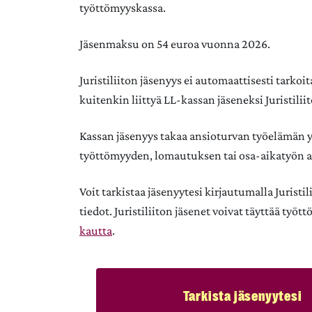
työttömyyskassa.
Jäsenmaksu on 54 euroa vuonna 2026.
Juristiliiton jäsenyys ei automaattisesti tarkoi
kuitenkin liittyä LL-kassan jäseneksi Juristilii
Kassan jäsenyys takaa ansioturvan työelämän yl
työttömyyden, lomautuksen tai osa-aikatyön a
Voit tarkistaa jäsenyytesi kirjautumalla Juristi
tiedot. Juristiliiton jäsenet voivat täyttää t
kautta
.
Tarkista jäsenyytesi