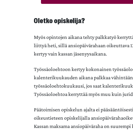
Oletko opiskelija?
Myös opintojen aikana tehty palkkatyö kerrytt
liittyä heti, sillä ansiopäivärahaan oikeuttav
kertyy vain kassan jäsenyysaikana.
Työssäoloehtoon kertyy kokonainen työssäoloe
kalenterikuukauden aikana palkkaa vähintään 
työssäoloehtokuukausi, jos saat kalenterikuu
Työssäoloehtoa kerryttää myös muu kuin juridi
Päätoimisen opiskelun ajalta ei pääsääntöisesti
oikeustieteen opiskelijalla ansiopäivärahaoike
Kassan maksama ansiopäiväraha on suurempi 