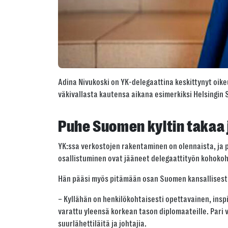
Adina Nivukoski on YK-delegaattina keskittynyt oike
väkivallasta kautensa aikana esimerkiksi Helsingin 
Puhe Suomen kyltin takaa 
YK:ssa verkostojen rakentaminen on olennaista, ja 
osallistuminen ovat jääneet delegaattityön kohokoh
Hän pääsi myös pitämään osan Suomen kansallisest
– Kyllähän on henkilökohtaisesti opettavainen, insp
varattu yleensä korkean tason diplomaateille. Pari 
suurlähettiläitä ja johtajia.