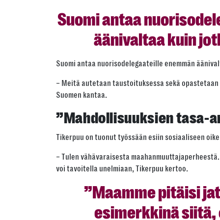
Suomi antaa nuorisode
äänivaltaa kuin jo
Suomi antaa nuorisodelegaateille enemmän äänivalta
– Meitä autetaan taustoituksessa sekä opastetaan o
Suomen kantaa.
”Mahdollisuuksien tasa-ar
Tikerpuu on tuonut työssään esiin sosiaaliseen oike
– Tulen vähävaraisesta maahanmuuttajaperheestä. Ha
voi tavoitella unelmiaan, Tikerpuu kertoo.
”Maamme pitäisi jat
esimerkkinä siitä, 