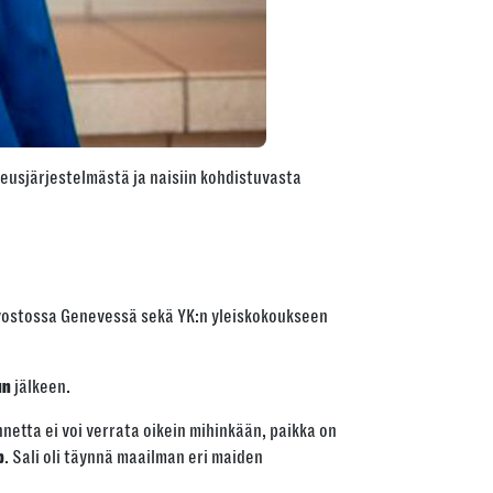
keusjärjestelmästä ja naisiin kohdistuvasta
uvostossa Genevessä sekä YK:n yleiskokoukseen
jälkeen.
un
etta ei voi verrata oikein mihinkään, paikka on
. Sali oli täynnä maailman eri maiden
b