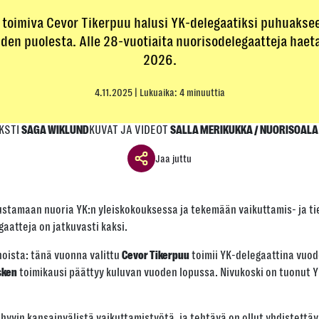
a toimiva Cevor Tikerpuu halusi YK-delegaatiksi puhuakse
n puolesta. Alle 28-vuotiaita nuorisodelegaatteja haeta
2026.
4.11.2025
| Lukuaika: 4 minuuttia
KSTI
KUVAT JA VIDEOT
SAGA WIKLUND
SALLA MERIKUKKA / NUORISOALA
Jaa juttu
Jaa ikkuna
ustamaan nuoria YK:n yleiskokouksessa ja tekemään vaikuttamis- ja t
Jaa tämä linkki seuraavilla tavoilla
gaatteja on jatkuvasti kaksi.
noista: tänä vuonna valittu
toimii YK-delegaattina vuod
Cevor Tikerpuu
toimikausi päättyy kuluvan vuoden lopussa. Nivukoski on tuonut YK
sken
Tai kopioi linkki
 hyvin kansainvälistä vaikuttamistyötä, ja tehtävä on ollut yhdistett