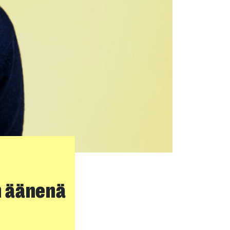
n äänenä