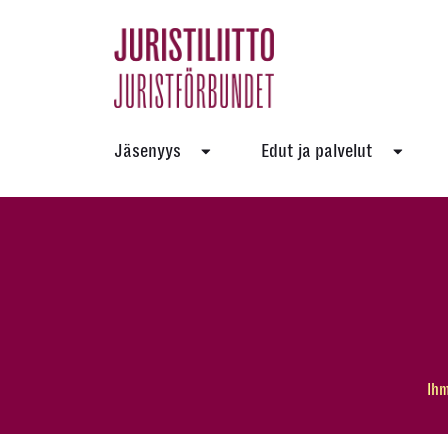
Skip
to
the
content
Jäsenyys
Edut ja palvelut
Ihm