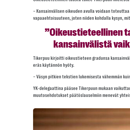
– Kansainvälisen oikeuden avulla voidaan toteuttaa ka
vapaaehtoisuuteen, joten niiden kohdalla kysyn, mi
”Oikeustieteellinen t
kansainvälistä vai
Tikerpuu kirjoitti oikeustieteen gradunsa kansainvä
eräs käytännön hyöty.
– Väsyn pitkien tekstien lukemisesta vähemmän kuin
YK-delegaattina pääsee Tikerpuun mukaan vaikuttama
muutosehdotukset päätöslauselmiin menevät yhteis