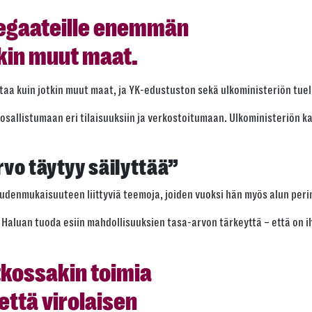
legaateille enemmän
tkin muut maat.
a kuin jotkin muut maat, ja YK-edustuston sekä ulkoministeriön tuell
sallistumaan eri tilaisuuksiin ja verkostoitumaan. Ulkoministeriön 
vo täytyy säilyttää”
udenmukaisuuteen liittyviä teemoja, joiden vuoksi hän myös alun peri
luan tuoda esiin mahdollisuuksien tasa-arvon tärkeyttä – että on ih
kossakin toimia
että virolaisen