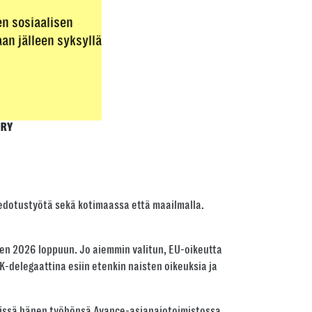
en sosiaalisen
an jälleen syksyllä
 RY
iedotustyötä sekä kotimaassa että maailmalla.
en 2026 loppuun. Jo aiemmin valitun, EU-oikeutta
-delegaattina esiin etenkin naisten oikeuksia ja
ävissä hänen työhönsä Avance-asianajotoimistossa.