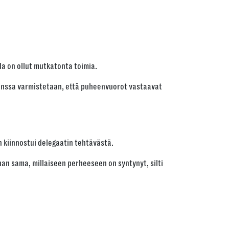
a on ollut mutkatonta toimia.
kanssa varmistetaan, että puheenvuorot vastaavat
n kiinnostui delegaatin tehtävästä.
an sama, millaiseen perheeseen on syntynyt, silti