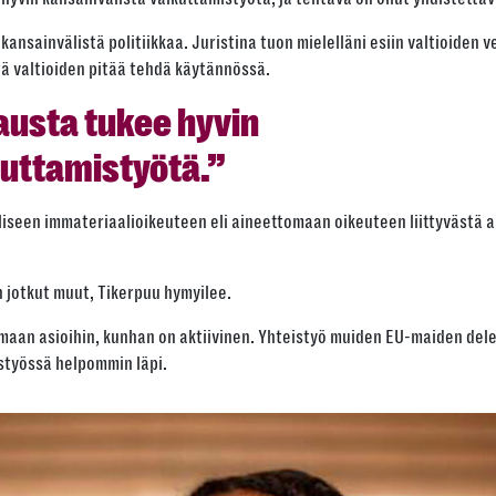
Kopioi
nsainvälistä politiikkaa. Juristina tuon mielelläni esiin valtioiden ve
tä valtioiden pitää tehdä käytännössä.
austa tukee hyvin
kuttamistyötä.”
liseen immateriaalioikeuteen eli aineettomaan oikeuteen liittyvästä a
 jotkut muut, Tikerpuu hymyilee.
an asioihin, kunhan on aktiivinen. Yhteistyö muiden EU-maiden delega
työssä helpommin läpi.