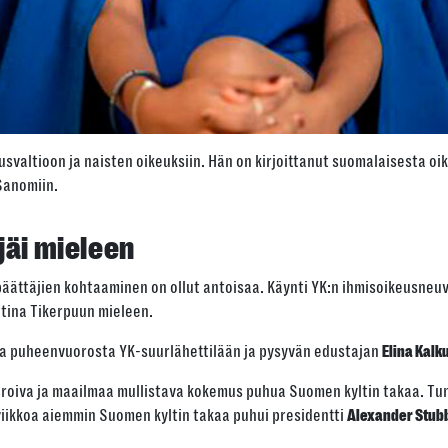
usvaltioon ja naisten oikeuksiin. Hän on kirjoittanut suomalaisesta oi
Sanomiin.
jäi mieleen
päättäjien kohtaaminen on ollut antoisaa. Käynti YK:n ihmisoikeusne
tina Tikerpuun mieleen.
a puheenvuorosta YK-suurlähettilään ja pysyvän edustajan
Elina Kalk
iroiva ja maailmaa mullistava kokemus puhua Suomen kyltin takaa. Tunn
viikkoa aiemmin Suomen kyltin takaa puhui presidentti
Alexander Stub