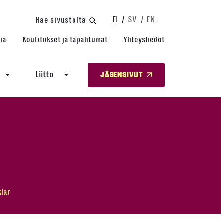
FI
SV
EN
Hae sivustolta
ia
Koulutukset ja tapahtumat
Yhteystiedot
Liitto
JÄSENSIVUT
klar