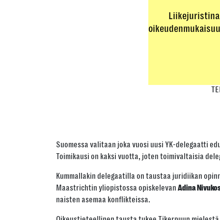
Liikejuristin
oikeudenmukaisuude
TE
Suomessa valitaan joka vuosi uusi YK-delegaatti ed
Toimikausi on kaksi vuotta, joten toimivaltaisia dele
Kummallakin delegaatilla on taustaa juridiikan opin
Maastrichtin yliopistossa opiskelevan
Adina Nivuko
naisten asemaa konflikteissa.
Oikeustieteellinen tausta tukee Tikerpuun mielestä