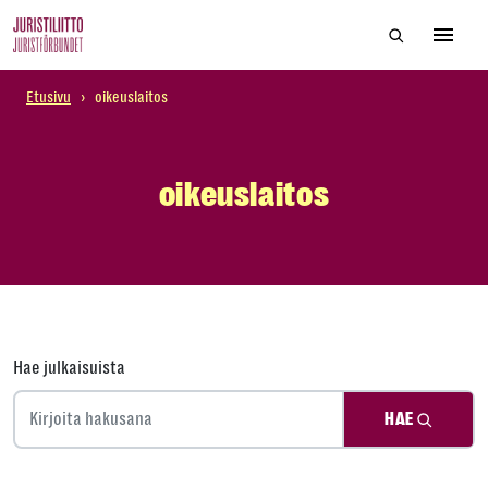
Skip
Hae sivustol
to
Avaa 
the
content
Etusivu
›
oikeuslaitos
oikeuslaitos
Hae julkaisuista
HAE