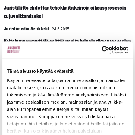
Juristiliitto ehdottaa tehokkaita keinoja oikeusprosessin
sujuvoittamiseksi
Juristimedia Artikkelit
24.6.2025
Valtakunnansyyttäjä esittää useita keinoja rikosprosessien
tehostamiseksi
Juristimedia Artikkelit
9.12.2024
Tämä sivusto käyttää evästeitä
Onko tekoälystä päättäjäksi?
Käytämme evästeitä tarjoamamme sisällön ja mainosten
räätälöimiseen, sosiaalisen median ominaisuuksien
Juristimedia Artikkelit
8.4.2024
tukemiseen ja kävijämäärämme analysoimiseen. Lisäksi
Oikeushallinto rekrytoi nyt urakalla
jaamme sosiaalisen median, mainosalan ja analytiikka-
alan kumppaneillemme tietoja siitä, miten käytät
Juristimedia Artikkelit
19.2.2024
sivustoamme. Kumppanimme voivat yhdistää näitä
tietoja muihin tietoihin, joita olet antanut heille tai joita on
Mistä ratkaisuja nuorisorikollisuuteen?
kerätty, kun olet käyttänyt heidän palvelujaan.