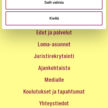
Salli valinta
Kiellä
Jäsenyys
Edut ja palvelut
Loma-asunnot
Juristirekrytointi
Ajankohtaista
Medialle
Koulutukset ja tapahtumat
Yhteystiedot