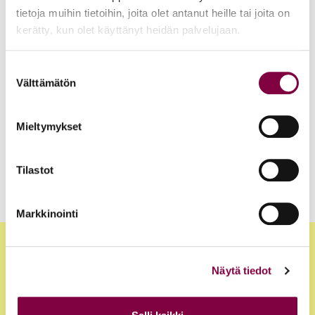
Juristimedia Artikkelit
8.4.2025
tietoja muihin tietoihin, joita olet antanut heille tai joita on
kerätty, kun olet käyttänyt heidän palvelujaan.
Riittääkö oikeudenhoidon ammattilaisia ympäri maata?
Juristimedia Artikkelit
13.3.2025
Suostumuksen
Välttämätön
valinta
Oikeuspalveluvirasto keräsi oikeusturvapalvelut saman
katon alle
Mieltymykset
Tilastot
1
2
Artikkelien
Markkinointi
sivutus
Näytä tiedot