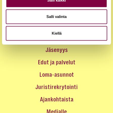
Salli kaikki
Salli valinta
Kiellä
Jäsenyys
Edut ja palvelut
Loma-asunnot
Juristirekrytointi
Ajankohtaista
Medialle