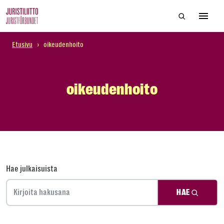
Skip
Hae sivustol
to
Avaa 
the
content
Etusivu
›
oikeudenhoito
oikeudenhoito
Hae julkaisuista
HAE