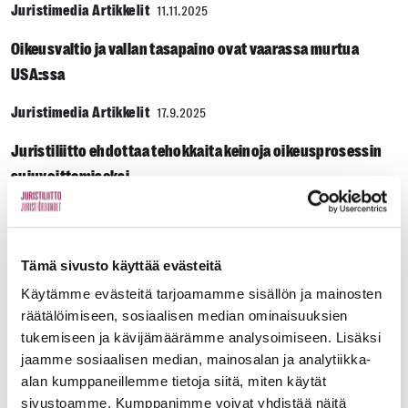
Juristimedia Artikkelit
11.11.2025
Oikeusvaltio ja vallan tasapaino ovat vaarassa murtua
USA:ssa
Juristimedia Artikkelit
17.9.2025
Juristiliitto ehdottaa tehokkaita keinoja oikeusprosessin
sujuvoittamiseksi
Juristimedia Artikkelit
24.6.2025
Valtakunnansyyttäjä esittää useita keinoja rikosprosessien
Tämä sivusto käyttää evästeitä
tehostamiseksi
Käytämme evästeitä tarjoamamme sisällön ja mainosten
räätälöimiseen, sosiaalisen median ominaisuuksien
Juristimedia Artikkelit
6.6.2025
tukemiseen ja kävijämäärämme analysoimiseen. Lisäksi
Nuorisorikollisuus ja rangaistus – ytimessä ymmärrys teon
jaamme sosiaalisen median, mainosalan ja analytiikka-
seurauksista
alan kumppaneillemme tietoja siitä, miten käytät
sivustoamme. Kumppanimme voivat yhdistää näitä