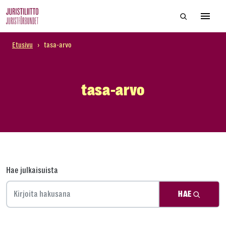
Skip
Hae sivustol
to
Avaa 
the
content
Etusivu
›
tasa-arvo
tasa-arvo
Hae julkaisuista
HAE