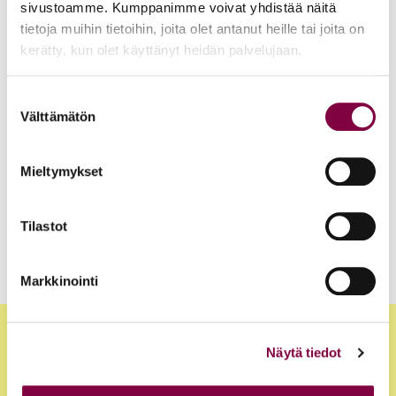
sivustoamme. Kumppanimme voivat yhdistää näitä
tietoja muihin tietoihin, joita olet antanut heille tai joita on
Juristimedia Artikkelit
16.6.2025
kerätty, kun olet käyttänyt heidän palvelujaan.
Yhdenvertaisuus tarvitsee puolustajia – kesäkuussa
juhlitaan Pridea
Suostumuksen
Välttämätön
valinta
Juristimedia Artikkelit
16.9.2024
Kuinka kuulla lainvalmistelussa hiljaisia toimijoita?
Mieltymykset
Tilastot
1
2
Artikkelien
Markkinointi
sivutus
Näytä tiedot