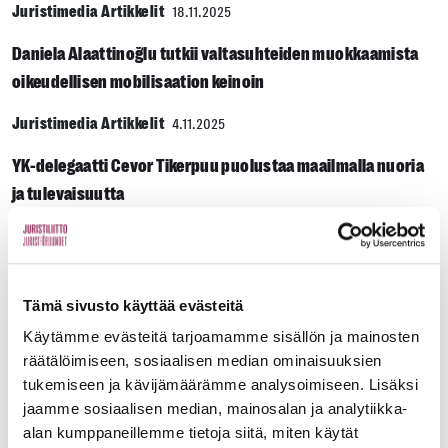
Juristimedia Artikkelit
18.11.2025
Daniela Alaattinoğlu tutkii valtasuhteiden muokkaamista
oikeudellisen mobilisaation keinoin
Juristimedia Artikkelit
4.11.2025
YK-delegaatti Cevor Tikerpuu puolustaa maailmalla nuoria
ja tulevaisuutta
Juristimedia Artikkelit
2.9.2025
Enligt regeringsprogrammet ska fler invandrare integreras
på svenska
Tämä sivusto käyttää evästeitä
Käytämme evästeitä tarjoamamme sisällön ja mainosten
Juristimedia Artikkelit
19.8.2025
räätälöimiseen, sosiaalisen median ominaisuuksien
tukemiseen ja kävijämäärämme analysoimiseen. Lisäksi
Oikeustieteen uudistunut valintakoe yllätti pyrkijän,
jaamme sosiaalisen median, mainosalan ja analytiikka-
valmennuskurssien tarjoajan sekä joukon
alan kumppaneillemme tietoja siitä, miten käytät
oikeustieteilijöitä