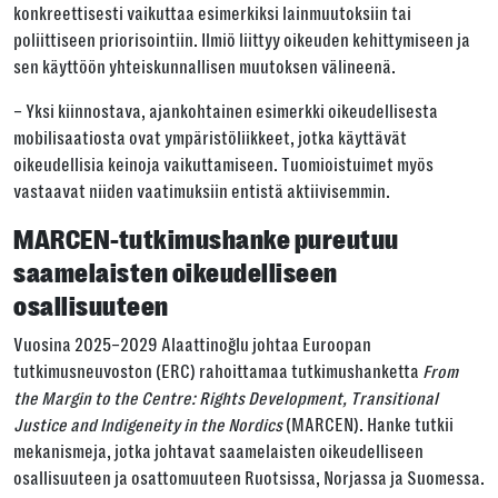
konkreettisesti vaikuttaa esimerkiksi lainmuutoksiin tai
poliittiseen priorisointiin. Ilmiö liittyy oikeuden kehittymiseen ja
sen käyttöön yhteiskunnallisen muutoksen välineenä.
– Yksi kiinnostava, ajankohtainen esimerkki oikeudellisesta
mobilisaatiosta ovat ympäristöliikkeet, jotka käyttävät
oikeudellisia keinoja vaikuttamiseen. Tuomioistuimet myös
vastaavat niiden vaatimuksiin entistä aktiivisemmin.
MARCEN-tutkimushanke pureutuu
saamelaisten oikeudelliseen
osallisuuteen
Vuosina 2025–2029
Alaattinoğlu
johtaa Euroopan
tutkimusneuvoston (ERC) rahoittamaa tutkimushanketta
From
the Margin to the Centre: Rights Development, Transitional
Justice and Indigeneity in the Nordics
(MARCEN). Hanke tutkii
mekanismeja, jotka johtavat saamelaisten oikeudelliseen
osallisuuteen ja osattomuuteen Ruotsissa, Norjassa ja Suomessa.