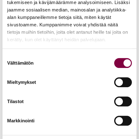
mobilisaatiosta.
tukemiseen ja kävijämäärämme analysoimiseen. Lisäksi
jaamme sosiaalisen median, mainosalan ja analytiikka-
– Oikeudellinen mobilisaatio tarkoittaa sitä, että ihmiset
alan kumppaneillemme tietoja siitä, miten käytät
käyttävät oikeutta vaikuttamiskeinona muuttaakseen lakia,
sivustoamme. Kumppanimme voivat yhdistää näitä
oikeusjärjestelmää tai yhteiskunnallisia valtarakenteita. Se voi
tietoja muihin tietoihin, joita olet antanut heille tai joita on
tarkoittaa vaikkapa oikeustapausten viemistä tuomioistuimiin tai
kerätty, kun olet käyttänyt heidän palvelujaan.
kansalaisaloitteiden käynnistämistä – laajemmin oikeuden
hyödyntämistä yhteiskunnallisen muutoksen välineenä,
Suostumuksen
Alaattinoğlu sanoo.
Välttämätön
valinta
Puheenvuorossaan hän keskittyi kolmeen
ihmisoikeusmobilisaation tapaukseen: aborttioikeuksiin
Mieltymykset
Irlannissa, transihmisten oikeuksiin Ruotsissa ja
lisääntymisoikeuksiin Grönlannissa.
Tilastot
– Pohdin, mikä saa ihmiset mobilisoitumaan, miten viranomaiset
vastaavat ja millaisia vaikutuksia oikeudellisella mobilisaatiolla
voi olla, Alaattinoğlu kertoo.
Markkinointi
Ympäristöliikkeet ovat ajankohtainen