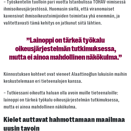
– Työskentelin tuolloin pari vuotta Istanbulissa TOHAV-nimisessä
ihmisoikeusjärjestössä. Huomasin siellä, että viranomaiset
kavensivat ihmisoikeustoimijoiden toimintaa yhä enemmän, ja
valitettavasti tämä kehitys on jatkunut siitä lähtien.
”Lainoppi on tärkeä työkalu
oikeusjärjestelmän tutkimuksessa,
mutta ei ainoa mahdollinen näkökulma.”
Kiinnostuksen kohteet ovat vieneet Alaattinoğlun lukuisiin maihin
keskustelemaan eri tieteenalojen kanssa.
– Tutkiessani oikeutta haluan olla avoin muille tieteenaloille:
lainoppi on tärkeä työkalu oikeusjärjestelmän tutkimuksessa,
mutta ei ainoa mahdollinen näkökulma.
Kielet auttavat hahmottamaan maailmaa
uusin tavoin