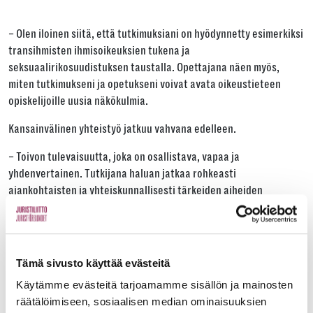
– Olen iloinen siitä, että tutkimuksiani on hyödynnetty esimerkiksi
transihmisten ihmisoikeuksien tukena ja
seksuaalirikosuudistuksen taustalla. Opettajana näen myös,
miten tutkimukseni ja opetukseni voivat avata oikeustieteen
opiskelijoille uusia näkökulmia.
Kansainvälinen yhteistyö jatkuu vahvana edelleen.
– Toivon tulevaisuutta, joka on osallistava, vapaa ja
yhdenvertainen. Tutkijana haluan jatkaa rohkeasti
ajankohtaisten ja yhteiskunnallisesti tärkeiden aiheiden
tutkimista, Suomessa ja muualla, Alaattinoğlu kertoo.
Oikeudellinen mobilisaatio pyrkii
valtasuhteiden muokkaamiseen
Tämä sivusto käyttää evästeitä
Suomalaisen Tiedeakatemian Ilta tieteelle -puheenvuorossa 20.
Käytämme evästeitä tarjoamamme sisällön ja mainosten
lokakuuta 2025 Alaattinoğlu puhui oikeudellisesta
räätälöimiseen, sosiaalisen median ominaisuuksien