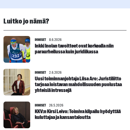
Luitko jo nämä?
IHMISET
8.6.2026
Inkki Inolan tavoitteet ovat korkealla niin
paraurheilussa kuin juridiikassa
IHMISET
2.6.2026
Uusi toiminnanjohtaja Liisa Aro: Juristiliitto
tarjoaa loistavan mahdollisuuden puolustaa
yhteisiä intressejä
IHMISET
26.5.2026
KKV:n Kirsi Leivo: Toimiva kilpailu hyödyttää
kuluttajaa ja kansantaloutta