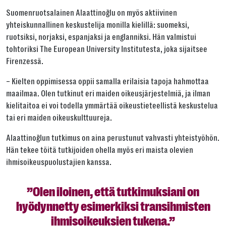
Suomenruotsalainen Alaattinoğlu on myös aktiivinen
yhteiskunnallinen keskustelija monilla kielillä: suomeksi,
ruotsiksi, norjaksi, espanjaksi ja englanniksi. Hän valmistui
tohtoriksi The European University Institutesta, joka sijaitsee
Firenzessä.
– Kielten oppimisessa oppii samalla erilaisia tapoja hahmottaa
maailmaa. Olen tutkinut eri maiden oikeusjärjestelmiä, ja ilman
kielitaitoa ei voi todella ymmärtää oikeustieteellistä keskustelua
tai eri maiden oikeuskulttuureja.
Alaattinoğlun tutkimus on aina perustunut vahvasti yhteistyöhön.
Hän tekee töitä tutkijoiden ohella myös eri maista olevien
ihmisoikeuspuolustajien kanssa.
”Olen iloinen, että tutkimuksiani on
hyödynnetty esimerkiksi transihmisten
ihmisoikeuksien tukena.”