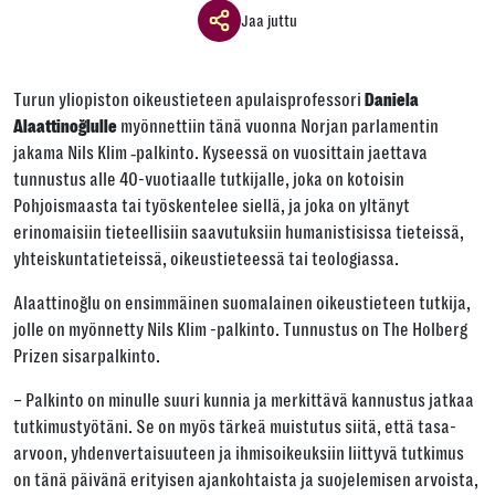
Jaa juttu
Jaa ikkuna
Turun yliopiston oikeustieteen apulaisprofessori
Daniela
Jaa tämä linkki seuraavilla tavoilla
myönnettiin tänä vuonna Norjan parlamentin
Alaattinoğlulle
jakama Nils Klim ‑palkinto. Kyseessä on vuosittain jaettava
tunnustus alle 40-vuotiaalle tutkijalle, joka on kotoisin
Pohjoismaasta tai työskentelee siellä, ja joka on yltänyt
erinomaisiin tieteellisiin saavutuksiin humanistisissa tieteissä,
Tai kopioi linkki
yhteiskuntatieteissä, oikeustieteessä tai teologiassa.
Kopioi
Alaattinoğlu on ensimmäinen suomalainen oikeustieteen tutkija,
jolle on myönnetty Nils Klim -palkinto. Tunnustus on The Holberg
Prizen sisarpalkinto.
– Palkinto on minulle suuri kunnia ja merkittävä kannustus jatkaa
tutkimustyötäni. Se on myös tärkeä muistutus siitä, että tasa-
arvoon, yhdenvertaisuuteen ja ihmisoikeuksiin liittyvä tutkimus
on tänä päivänä erityisen ajankohtaista ja suojelemisen arvoista,