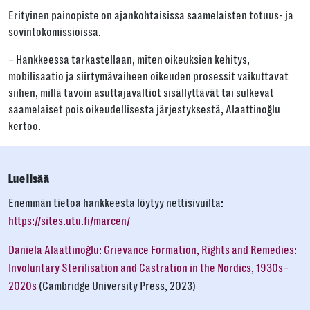
Erityinen painopiste on ajankohtaisissa saamelaisten totuus- ja
sovintokomissioissa.
– Hankkeessa tarkastellaan, miten oikeuksien kehitys,
mobilisaatio ja siirtymävaiheen oikeuden prosessit vaikuttavat
siihen, millä tavoin asuttajavaltiot sisällyttävät tai sulkevat
saamelaiset pois oikeudellisesta järjestyksestä, Alaattinoğlu
kertoo.
Lue lisää
Enemmän tietoa hankkeesta löytyy nettisivuilta:
https://sites.utu.fi/marcen/
Daniela
Alaattinoğlu
:
Grievance Formation, Rights and Remedies:
Involuntary Sterilisation and Castration in the Nordics, 1930s–
2020s
(Cambridge University Press, 2023)