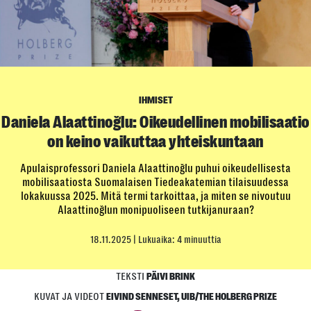
IHMISET
Daniela Alaattinoğlu: Oikeudellinen mobilisaatio
on keino vaikuttaa yhteiskuntaan
Apulaisprofessori Daniela Alaattinoğlu puhui oikeudellisesta
mobilisaatiosta Suomalaisen Tiedeakatemian tilaisuudessa
lokakuussa 2025. Mitä termi tarkoittaa, ja miten se nivoutuu
Alaattinoğlun monipuoliseen tutkijanuraan?
18.11.2025
| Lukuaika: 4 minuuttia
TEKSTI
PÄIVI BRINK
KUVAT JA VIDEOT
EIVIND SENNESET, UIB/THE HOLBERG PRIZE