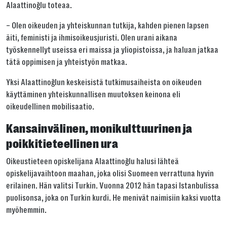
Alaattinoğlu toteaa.
– Olen oikeuden ja yhteiskunnan tutkija, kahden pienen lapsen
äiti, feministi ja ihmisoikeusjuristi. Olen urani aikana
työskennellyt useissa eri maissa ja yliopistoissa, ja haluan jatkaa
tätä oppimisen ja yhteistyön matkaa.
Yksi Alaattinoğlun keskeisistä tutkimusaiheista on oikeuden
käyttäminen yhteiskunnallisen muutoksen keinona eli
oikeudellinen mobilisaatio.
Kansainvälinen, monikulttuurinen ja
poikkitieteellinen ura
Oikeustieteen opiskelijana Alaattinoğlu halusi lähteä
opiskelijavaihtoon maahan, joka olisi Suomeen verrattuna hyvin
erilainen. Hän valitsi Turkin. Vuonna 2012 hän tapasi Istanbulissa
puolisonsa, joka on Turkin kurdi. He menivät naimisiin kaksi vuotta
myöhemmin.