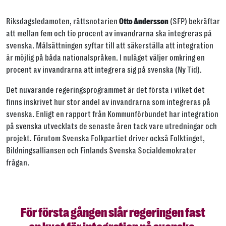
Riksdagsledamoten, rättsnotarien
(SFP) bekräftar
Otto Andersson
Jaa tämä linkki seuraavilla tavoilla
att mellan fem och tio procent av invandrarna ska integreras på
svenska. Målsättningen syftar till att säkerställa att integration
är möjlig på båda nationalspråken. I nuläget väljer omkring en
procent av invandrarna att integrera sig på svenska (Ny Tid).
Tai kopioi linkki
Det nuvarande regeringsprogrammet är det första i vilket det
finns inskrivet hur stor andel av invandrarna som integreras på
Kopioi
svenska. Enligt en rapport från Kommunförbundet har integration
på svenska utvecklats de senaste åren tack vare utredningar och
projekt. Förutom Svenska Folkpartiet driver också Folktinget,
Bildningsalliansen och Finlands Svenska Socialdemokrater
frågan.
För första gången slår regeringen fast