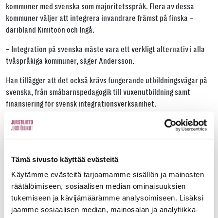
kommuner med svenska som majoritetsspråk. Flera av dessa
kommuner väljer att integrera invandrare främst på finska –
däribland Kimitoön och Ingå.
– Integration på svenska måste vara ett verkligt alternativ i alla
tvåspråkiga kommuner, säger Andersson.
Han tillägger att det också krävs fungerande utbildningsvägar på
svenska, från småbarnspedagogik till vuxenutbildning samt
finansiering för svensk integrationsverksamhet.
Ett argument för att integreras på svenska är att språket är släkt
med andra indoeuropeiska språk – som engelska och tyska – och
kan således anses vara lättare att lära sig än finska.
Tämä sivusto käyttää evästeitä
Svenskan upplevs ofta som lättare än
Käytämme evästeitä tarjoamamme sisällön ja mainosten
räätälöimiseen, sosiaalisen median ominaisuuksien
finskan – men utan finska blir
tukemiseen ja kävijämäärämme analysoimiseen. Lisäksi
arbetsmarknaden begränsad.
jaamme sosiaalisen median, mainosalan ja analytiikka-