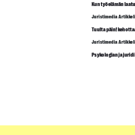
Kun työelämän laatu
Juristimedia Artikkel
Tuulta päin! kehott
Juristimedia Artikkel
Psykologian ja jurid