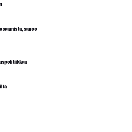
en
taosaamista, sanoo
uuspolitiikkaa
ilta