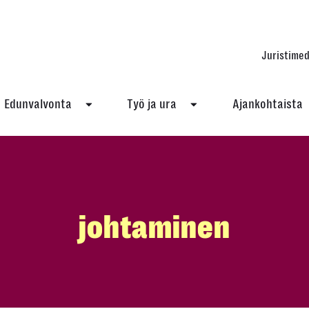
Juristimed
Edunvalvonta
Työ ja ura
Ajankohtaista
johtaminen