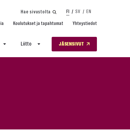
FI
SV
EN
Hae sivustolta
ia
Koulutukset ja tapahtumat
Yhteystiedot
Liitto
JÄSENSIVUT