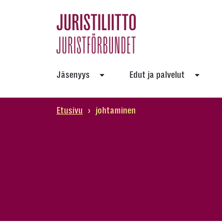
Skip
to
the
content
Jäsenyys
Edut ja palvelut
Etusivu
›
johtaminen