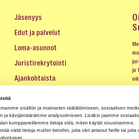
O
Jäsenyys
S
Edut ja palvelut
Me 
Loma-asunnot
mu
jur
Juristirekrytointi
jo
Ajankohtaista
oi
oik
Medialle
teitä
Koulutukset ja tapahtumat
mamme sisällön ja mainosten räätälöimiseen, sosiaalisen medi
n ja kävijämäärämme analysoimiseen. Lisäksi jaamme sosiaali
Yhteystiedot
alan kumppaneillemme tietoja siitä, miten käytät sivustoamme.
näitä tietoja muihin tietoihin, joita olet antanut heille tai joita 
palvelujaan.