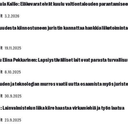
ula Kallio: Eläkevarat eivät kuulu valtiontalouden parantamise
it
3.2.2026
uudesta kiinnostuneen juristin kannattaa hankkia liiketoimin
it
19.11.2025
 Elina Pekkarinen: Lapsiystävälliset lait ovat parasta turvallis
it
8.10.2025
ouden ja teknologian murros vaatii uutta osaamista myös juriste
it
30.9.2025
 Lainvalmistelun liika kiire haastaa virkamiehiä ja työn laatua
it
23.9.2025