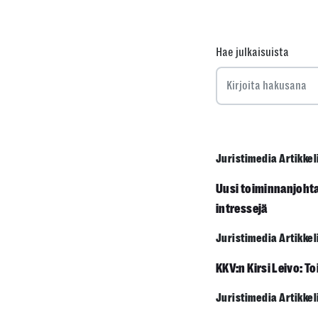
Hae julkaisuista
Juristimedia Artikkel
Uusi toiminnanjohtaj
intressejä
Juristimedia Artikkel
KKV:n Kirsi Leivo: T
Juristimedia Artikkel