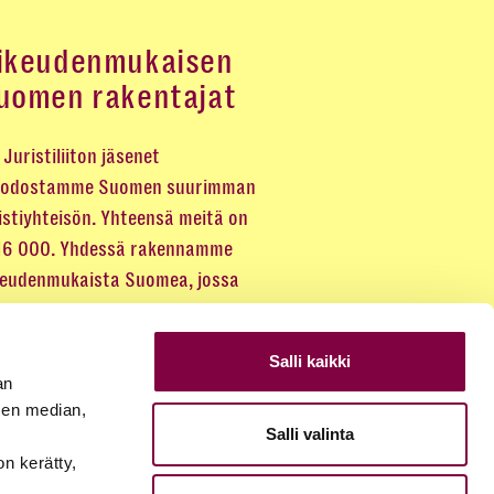
ikeudenmukaisen
uomen rakentajat
Juristiliiton jäsenet
odostamme Suomen suurimman
istiyhteisön. Yhteensä meitä on
 16 000. Yhdessä rakennamme
keudenmukaista Suomea, jossa
eus kuuluu kaikille.
Salli kaikki
LIITY JÄSENEKSI
an
sen median,
Salli valinta
JÄSENSIVUT
on kerätty,