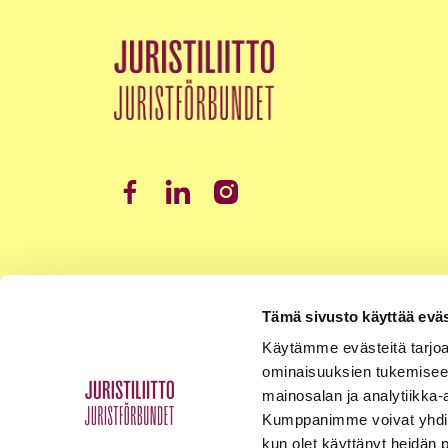
Tämä sivusto käyttää eväs
Käytämme evästeitä tarjoa
ominaisuuksien tukemisee
mainosalan ja analytiikka-
Kumppanimme voivat yhdistää 
kun olet käyttänyt heidän 