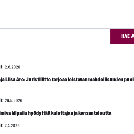
HAE J
it
2.6.2026
a Liisa Aro: Juristiliitto tarjoaa loistavan mahdollisuuden puo
it
26.5.2026
oimiva kilpailu hyödyttää kuluttajaa ja kansantaloutta
it
7.4.2026