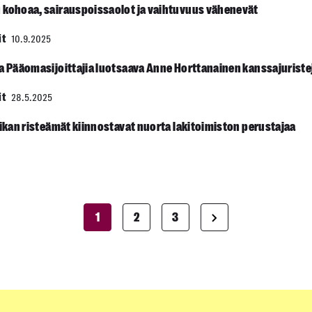
 kohoaa, sairauspoissaolot ja vaihtuvuus vähenevät
it
10.9.2025
aa Pääomasijoittajia luotsaava Anne Horttanainen kanssajuriste
it
28.5.2025
iikan risteämät kiinnostavat nuorta lakitoimiston perustajaa
1
2
3
Artikkelien
sivutus