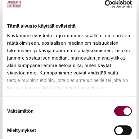
aluehallintovirastoihin
Uncategorized
Tämä sivusto käyttää evästeitä
Käytämme evästeitä tarjoamamme sisällön ja mainosten
räätälöimiseen, sosiaalisen median ominaisuuksien
Blogit
27.11.2013
tukemiseen ja kävijämäärämme analysoimiseen. Lisäksi
Jäsenmaksun lasku voi odottaa
jaamme sosiaalisen median, mainosalan ja analytiikka-
alan kumppaneillemme tietoja siitä, miten käytät
verkkopankissasi
sivustoamme. Kumppanimme voivat yhdistää näitä
tietoja muihin tietoihin, joita olet antanut heille tai joita on
Uncategorized
kerätty, kun olet käyttänyt heidän palvelujaan.
Suostumuksen
Blogit
17.10.2013
Välttämätön
valinta
Tiedot avoimista työpaikoista hukassa?
Mieltymykset
Uncategorized