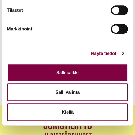
Tilastot
Blogit
29.8.2013
Markkinointi
Lakimiesliiton uudet sivut on avattu!
Uncategorized
Näytä tiedot
Salli kaikki
1
…
23
24
Salli valinta
Artikkelien
sivutus
Kiellä