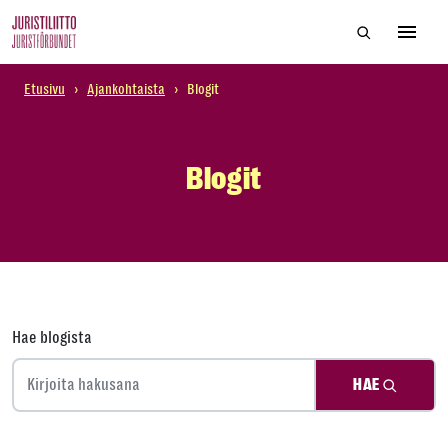
Skip
Hae sivustol
to
Avaa 
the
content
Etusivu
›
Ajankohtaista
›
Blogit
Blogit
Hae blogista
HAE