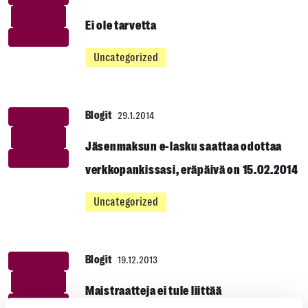
Ei ole tarvetta
Uncategorized
Blogit
29.1.2014
Jäsenmaksun e-lasku saattaa odottaa
verkkopankissasi, eräpäivä on 15.02.2014
Uncategorized
Blogit
19.12.2013
Maistraatteja ei tule liittää