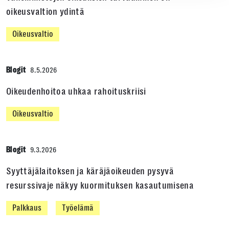
oikeusvaltion ydintä
Oikeusvaltio
Blogit
8.5.2026
Oikeudenhoitoa uhkaa rahoituskriisi
Oikeusvaltio
Blogit
9.3.2026
Syyttäjälaitoksen ja käräjäoikeuden pysyvä
resurssivaje näkyy kuormituksen kasautumisena
Palkkaus
Työelämä