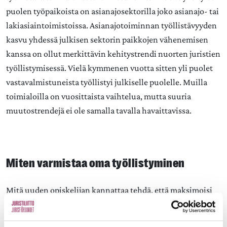
puolen työpaikoista on asianajosektorilla joko asianajo- tai
lakiasiaintoimistoissa. Asianajotoiminnan työllistävyyden
kasvu yhdessä julkisen sektorin paikkojen vähenemisen
kanssa on ollut merkittävin kehitystrendi nuorten juristien
työllistymisessä. Vielä kymmenen vuotta sitten yli puolet
vastavalmistuneista työllistyi julkiselle puolelle. Muilla
toimialoilla on vuosittaista vaihtelua, mutta suuria
muutostrendejä ei ole samalla tavalla havaittavissa.
Miten varmistaa oma työllistyminen
Mitä uuden opiskelijan kannattaa tehdä, että maksimoisi
mahdollisuutensa mielenkiintoisen työn löytämiseen
valmistumisen jälkeen.