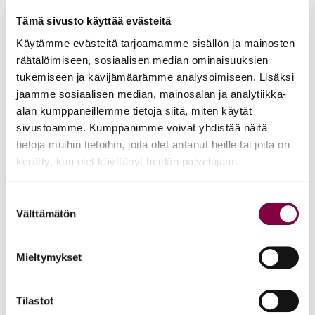
Tämä sivusto käyttää evästeitä
Hanki oman alan työkokemusta – oman alan
Käytämme evästeitä tarjoamamme sisällön ja mainosten
työkokemus on ehdottomasti merkittävin selittävä
räätälöimiseen, sosiaalisen median ominaisuuksien
tekijä nuoren juristin työllistymisessä
tukemiseen ja kävijämäärämme analysoimiseen. Lisäksi
jaamme sosiaalisen median, mainosalan ja analytiikka-
Ole aktiivinen – laajat verkostot auttavat
alan kumppaneillemme tietoja siitä, miten käytät
työllistymisessä.
sivustoamme. Kumppanimme voivat yhdistää näitä
tietoja muihin tietoihin, joita olet antanut heille tai joita on
Panosta arvosanoihin – erinomaisilla arvosanoilla voit
kerätty, kun olet käyttänyt heidän palvelujaan.
usein kompensoida puuttuvaa työkokemusta
Tee loistavia hakemuksia – Lakimiesliiton
CV-coachin
Suostumuksen
Välttämätön
avulla voit hioa hakemuksesi ja CV:si huippukuntoon
valinta
Muista liittyä
Lakimiesten työttömyyskassaan
jo
Mieltymykset
opiskeluaikana – sinulla on parempi turva työttömyyden
varalta valmistumisen jälkeen
Tilastot