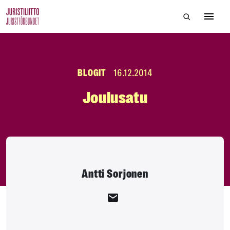
Skip
Hae sivustol
to
Avaa 
the
content
BLOGIT
16.12.2014
Joulusatu
Antti Sorjonen