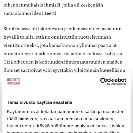
oikeudenmukaisia ihmisiä, joilla oli keskenään
samanlainen identiteetti.
Siinä maassa oli lakimiesten ja oikeusasioiden asiat niin
hyvällä tolalla, että ne onnistuttiin tuotteistamaan
vientituotteeksi, jota kansakunnan ylimmät päättäjät
onnistuneesti markkinoivat maailman kaikissa kolkissa.
Tätä oikeuden ja kohtuuden ihmemaata muiden maiden
ihmiset saattoivat vain syystäkin vilpittömän kateellisina
ällistellä.
Sen pituinen se.
Tämä sivusto käyttää evästeitä
Samaan aikaa toisaalla eli täällä Suomessa asiat eivät ole
Käytämme evästeitä tarjoamamme sisällön ja mainosten
yhtä hyvin. Siitäkin huolimatta toivotan kaikille
räätälöimiseen, sosiaalisen median ominaisuuksien
lakimiehille onnellista Joulun aikaa sekä toiveikasta Uutta
tukemiseen ja kävijämäärämme analysoimiseen. Lisäksi
jaamme sosiaalisen median, mainosalan ja analytiikka-