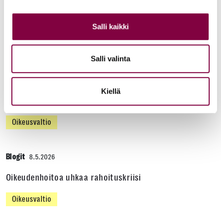
Lisää artikkeleita
Salli kaikki
KAIKKI BLOGIT
Salli valinta
Blogit
22.6.2026
Vähemmistöjen oikeuksien turvaaminen on
Kiellä
oikeusvaltion ydintä
Oikeusvaltio
Blogit
8.5.2026
Oikeudenhoitoa uhkaa rahoituskriisi
Oikeusvaltio