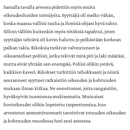
Samalla tavalla arvossa pidettiin myös muita
oikeudenhoidon toimijoita. Syyttäjiä oli melko vähän,
koska maassa vallitsi rauha ja ihmisiä ohjasi hyvä tahto.
Silloin tällöin kuitenkin myös rötöksiä tapahtui, joten
syyttäjän tehtävä oli kovin haluttu jo pelkästään korkean
palkan takia. Rikoksia tutkivat valveutuneet ja
oikeamieliset poliisit, jotka tekivät mitä piti ja laki määräsi,
mutta eivät yhtään sen enempää. Poliisi olikin ystävä,
kaikkien kaveri. Rikokset tutkittiin tehokkaasti ja niistä
seuranneet syytteet ratkaistiin oikeuden ja kohtuuden
mukaan ilman kitkaa. Ne onnettomat, joita rangaistiin,
hyväksyivät tuomionsa mukisematta. Muinaiset
hovioikeudet olikin lopetettu tarpeettomina, kun
arvostetut ammattituomarit tavoittivat totuuden oikeuden
ja kohtuuden muodossa heti ensi asteessa.