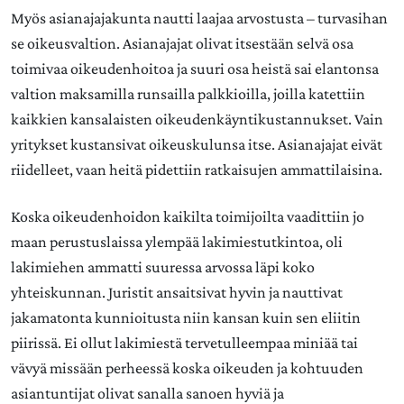
Myös asianajajakunta nautti laajaa arvostusta – turvasihan
se oikeusvaltion. Asianajajat olivat itsestään selvä osa
toimivaa oikeudenhoitoa ja suuri osa heistä sai elantonsa
valtion maksamilla runsailla palkkioilla, joilla katettiin
kaikkien kansalaisten oikeudenkäyntikustannukset. Vain
yritykset kustansivat oikeuskulunsa itse. Asianajajat eivät
riidelleet, vaan heitä pidettiin ratkaisujen ammattilaisina.
Koska oikeudenhoidon kaikilta toimijoilta vaadittiin jo
maan perustuslaissa ylempää lakimiestutkintoa, oli
lakimiehen ammatti suuressa arvossa läpi koko
yhteiskunnan. Juristit ansaitsivat hyvin ja nauttivat
jakamatonta kunnioitusta niin kansan kuin sen eliitin
piirissä. Ei ollut lakimiestä tervetulleempaa miniää tai
vävyä missään perheessä koska oikeuden ja kohtuuden
asiantuntijat olivat sanalla sanoen hyviä ja