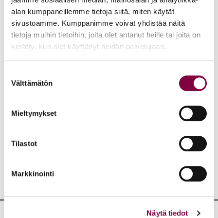
Vuotta 2015!
alan kumppaneillemme tietoja siitä, miten käytät
sivustoamme. Kumppanimme voivat yhdistää näitä
Kirjoittaja on Lakimiesliiton hallituksen jäsen ja
tietoja muihin tietoihin, joita olet antanut heille tai joita on
yksityissektorin valiokunnan puheenjohtaja. Hän
kerätty, kun olet käyttänyt heidän palvelujaan.
työskentelee asianajajana Asianajotoimisto Obstbaum
Legalissa.
Suostumuksen
Välttämätön
valinta
Aiheet:
Mieltymykset
JAA:
Tilastot
Markkinointi
Näytä tiedot