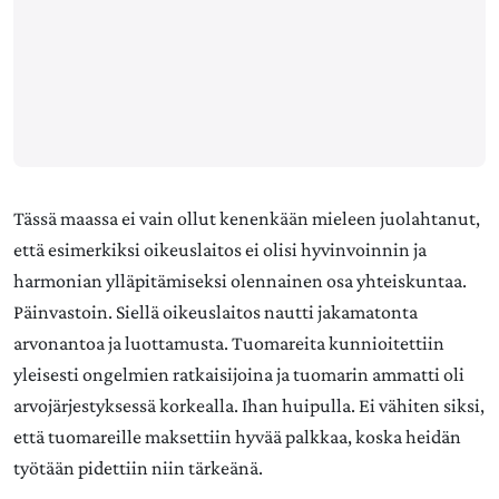
Tässä maassa ei vain ollut kenenkään mieleen juolahtanut,
että esimerkiksi oikeuslaitos ei olisi hyvinvoinnin ja
harmonian ylläpitämiseksi olennainen osa yhteiskuntaa.
Päinvastoin. Siellä oikeuslaitos nautti jakamatonta
arvonantoa ja luottamusta. Tuomareita kunnioitettiin
yleisesti ongelmien ratkaisijoina ja tuomarin ammatti oli
arvojärjestyksessä korkealla. Ihan huipulla. Ei vähiten siksi,
että tuomareille maksettiin hyvää palkkaa, koska heidän
työtään pidettiin niin tärkeänä.