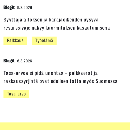
Blogit
9.3.2026
Syyttäjälaitoksen ja käräjäoikeuden pysyvä
resurssivaje näkyy kuormituksen kasautumisena
Palkkaus
Työelämä
Blogit
6.3.2026
Tasa-arvoa ei pidä unohtaa – palkkaerot ja
raskaussyrjintä ovat edelleen totta myös Suomessa
Tasa-arvo