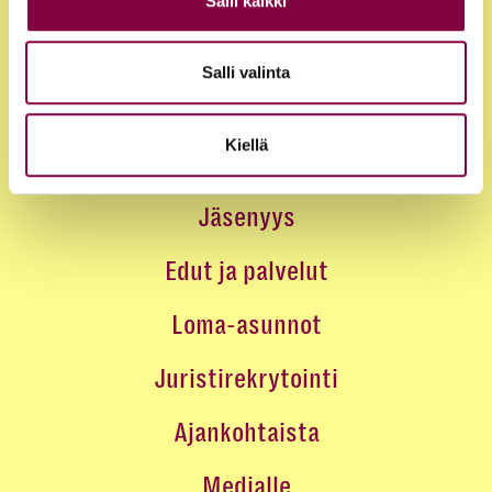
Salli kaikki
Salli valinta
Kiellä
Jäsenyys
Edut ja palvelut
Loma-asunnot
Juristirekrytointi
Ajankohtaista
Medialle