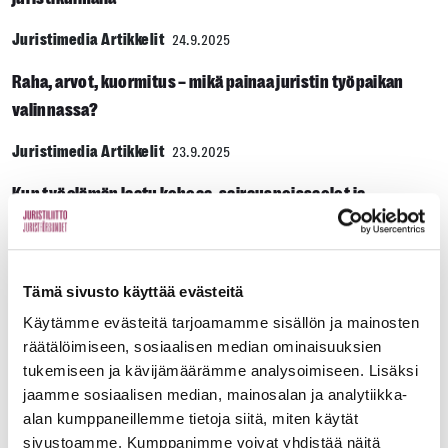
Juristimedia Artikkelit
24.9.2025
Raha, arvot, kuormitus – mikä painaa juristin työpaikan
valinnassa?
Juristimedia Artikkelit
23.9.2025
Kun työelämän laatu kohoaa, sairauspoissaolot ja
vaihtuvuus vähenevät
Juristimedia Artikkelit
27.5.2025
Tämä sivusto käyttää evästeitä
Houkutteleeko tuomarin ammatti juristeja?
Käytämme evästeitä tarjoamamme sisällön ja mainosten
räätälöimiseen, sosiaalisen median ominaisuuksien
Juristimedia Artikkelit
9.12.2024
tukemiseen ja kävijämäärämme analysoimiseen. Lisäksi
Valtakunnan­sovittelija Anu Sajavaara lähettää kuumakallet
jaamme sosiaalisen median, mainosalan ja analytiikka-
lenkille
alan kumppaneillemme tietoja siitä, miten käytät
sivustoamme. Kumppanimme voivat yhdistää näitä