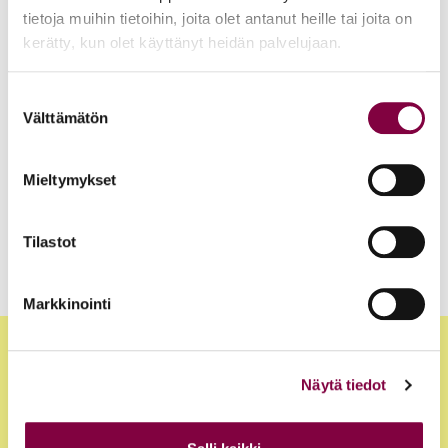
Juristimedia Artikkelit
4.11.2024
tietoja muihin tietoihin, joita olet antanut heille tai joita on
kerätty, kun olet käyttänyt heidän palvelujaan.
Unohtumaton fuksivuosi
Juristimedia Artikkelit
6.11.2023
Suostumuksen
Välttämätön
valinta
Opiskeluajan kaverisuhteet syntyvät yhteisessä
toiminnassa
Mieltymykset
Tilastot
1
2
Artikkelien
Markkinointi
sivutus
Näytä tiedot