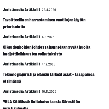
Juristimedia Artikkelit
22.4.2026
Tavoitteellinen harrastaminen vaatii ajankäytön
priorisointia
Juristimedia Artikkelit
4.3.2026
Oikeudenhoidon johdossa kannetaan syvää huolta
budjettileikkausten vaikutuksista
Juristimedia Artikkelit
4.12.2025
Teknologiajuristi ja elämän tärkeät asiat – tasapainoa
etsimässä
Juristimedia Artikkelit
10.11.2025
YKLA Kittilässä: Kultakaivoksesta Särestöön
juristikulmalla