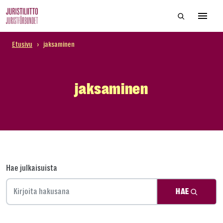
Skip
Hae sivustol
to
Avaa 
the
content
Etusivu
›
jaksaminen
jaksaminen
Hae julkaisuista
HAE