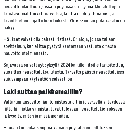
neuvottelukulttuuri joissain pöydissä on. Työmarkkinaliittojen
taustavoimat tuovat ristivetoa, kenttä ei ole yhtenäinen ja
tavoitteet on linjattu liian tiukasti. Yhteiskunnan polarisaatiokin
näkyy.
– Sukset voivat olla pahasti ristissä. On aloja, joissa tullaan
sovitteluun, kun ei itse pystytä kantamaan vastuuta omasta
neuvottelutoiminnasta.
Sajavaara on vetänyt syksyllä 2024 kaikille liitoille tarkoitettua,
suosittua neuvottelukoulutusta. Tarvetta päästä neuvotteluissa
sujuvampaan käytäntöön selvästi on.
Laki auttaa palkkamalliin?
Valtakunnansovittelijan toimistosta oltiin jo syksyllä yhteydessä
liittoihin, jotka valmistautuvat tulevaan neuvottelukierrokseen,
ja kyselty, miten ja missä mennään.
– Toisin kuin aikaisempina vuosina pöydällä on hallituksen