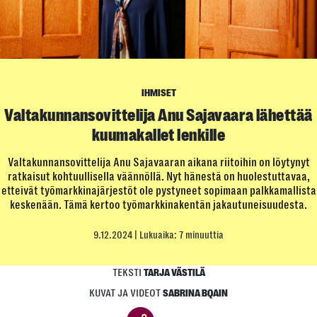
IHMISET
Valtakunnan­sovittelija Anu Sajavaara lähettää
kuumakallet lenkille
Valtakunnansovittelija Anu Sajavaaran aikana riitoihin on löytynyt
ratkaisut kohtuullisella väännöllä. Nyt hänestä on huolestuttavaa,
etteivät työmarkkinajärjestöt ole pystyneet sopimaan palkkamallista
keskenään. Tämä kertoo työmarkkinakentän jakautuneisuudesta.
9.12.2024
| Lukuaika: 7 minuuttia
TEKSTI
TARJA VÄSTILÄ
KUVAT JA VIDEOT
SABRINA BQAIN