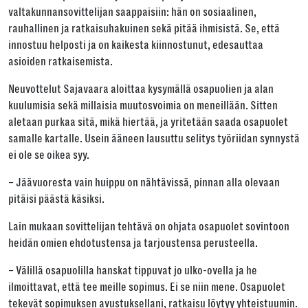
valtakunnansovittelijan saappaisiin: hän on sosiaalinen,
rauhallinen ja ratkaisuhakuinen sekä pitää ihmisistä. Se, että
innostuu helposti ja on kaikesta kiinnostunut, edesauttaa
asioiden ratkaisemista.
Neuvottelut Sajavaara aloittaa kysymällä osapuolien ja alan
kuulumisia sekä millaisia muutosvoimia on meneillään. Sitten
aletaan purkaa sitä, mikä hiertää, ja yritetään saada osapuolet
samalle kartalle. Usein ääneen lausuttu selitys työriidan synnystä
ei ole se oikea syy.
– Jäävuoresta vain huippu on nähtävissä, pinnan alla olevaan
pitäisi päästä käsiksi.
Lain mukaan sovittelijan tehtävä on ohjata osapuolet sovintoon
heidän omien ehdotustensa ja tarjoustensa perusteella.
– Välillä osapuolilla hanskat tippuvat jo ulko-ovella ja he
ilmoittavat, että tee meille sopimus. Ei se niin mene. Osapuolet
tekevät sopimuksen avustuksellani, ratkaisu löytyy yhteistuumin.