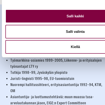
Anu Sajavaara, 59
Salli kaikki
OTK 1991, Turun yliopisto
Valtakunnansovittelija 2022–
Salli valinta
Neuvottelujohtaja 2021–22, toimiala- päällikkö 2019–21,
työmarkkinapäällikkö 2013–19, Palvelualojen työnantajat
Kiellä
Palta ry
Asiantuntija 2005–13, Elinkeinoelämän keskusliitto EK
Työmarkkina-asiamies 1999–2005, Liikenne- ja erityisalojen
työnantajat LTY ry
Tutkija 1998–99, Jyväskylän yliopisto
Juristi-lingvisti 1995–98, EU-tuomioistuin
Nuorempi hallitussihteeri, erityisasiantuntija 1992–94, KTM,
OM
Asiantuntija- ja luottamustehtäviä: muun muassa tasa-
arvolautakunnan jäsen, EIGE:n Expert Committeen