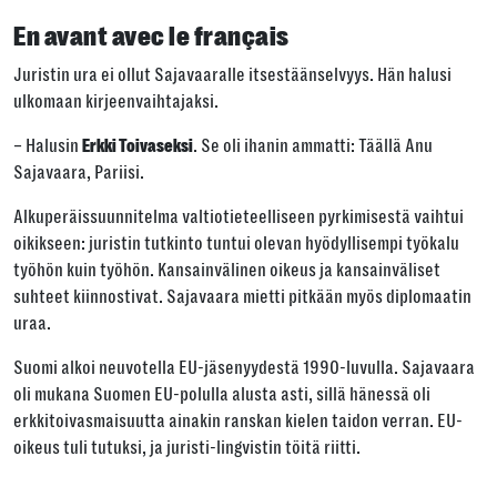
En avant avec le français
Juristin ura ei ollut Sajavaaralle itsestäänselvyys. Hän halusi
ulkomaan kirjeenvaihtajaksi.
– Halusin
. Se oli ihanin ammatti: Täällä Anu
Erkki Toivaseksi
Sajavaara, Pariisi.
Alkuperäissuunnitelma valtiotieteelliseen pyrkimisestä vaihtui
oikikseen: juristin tutkinto tuntui olevan hyödyllisempi työkalu
työhön kuin työhön. Kansainvälinen oikeus ja kansainväliset
suhteet kiinnostivat. Sajavaara mietti pitkään myös diplomaatin
uraa.
Suomi alkoi neuvotella EU-jäsenyydestä 1990-luvulla. Sajavaara
oli mukana Suomen EU-polulla alusta asti, sillä hänessä oli
erkkitoivasmaisuutta ainakin ranskan kielen taidon verran. EU-
oikeus tuli tutuksi, ja juristi-lingvistin töitä riitti.