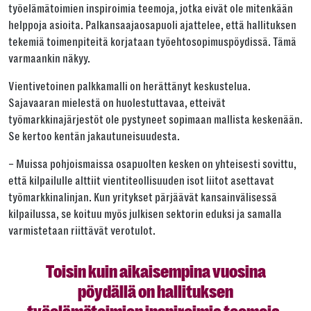
työelämätoimien inspiroimia teemoja, jotka eivät ole mitenkään
helppoja asioita. Palkansaajaosapuoli ajattelee, että hallituksen
tekemiä toimenpiteitä korjataan työehtosopimuspöydissä. Tämä
varmaankin näkyy.
Vientivetoinen palkkamalli on herättänyt keskustelua.
Sajavaaran mielestä on huolestuttavaa, etteivät
työmarkkinajärjestöt ole pystyneet sopimaan mallista keskenään.
Se kertoo kentän jakautuneisuudesta.
– Muissa pohjoismaissa osapuolten kesken on yhteisesti sovittu,
että kilpailulle alttiit vientiteollisuuden isot liitot asettavat
työmarkkinalinjan. Kun yritykset pärjäävät kansainvälisessä
kilpailussa, se koituu myös julkisen sektorin eduksi ja samalla
varmistetaan riittävät verotulot.
Toisin kuin aikaisempina vuosina
pöydällä on hallituksen