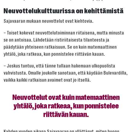
Neuvottelukulttuurissa on kehittämistä
Sajavaaran mukaan neuvottelut ovat kiehtovia.
– Toiset kokevat neuvottelutoiminnan riitaisena, mutta minusta
se on antoisaa. Lähdetään ristiriitaisesta tilanteesta ja
päädytään yhteiseen ratkaisuun. Se on kuin matemaattinen
yhtälö, joka ratkeaa, kun ponnistelee riittävän kauan.
– Joskus tuntuu, että tänne tullaan hakemaan ulkopuolista
vahvistusta. Omalle joukolle sanotaan, että käydään Bulevardilla,
vaikka kaikki ratkaisun avaimet ovat jo itsellä.
Neuvottelut ovat kuin matemaattinen
yhtälö, joka ratkeaa, kun ponnistelee
riittävän kauan.
Kahden vuoden aikana Sajavaaran on yllättänyt, miten huono