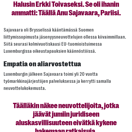
Halusin Erkki Toivaseksi. Se oli ihanin
ammatti: Täällä Anu Sajavaara, Pariisi.
Sajavaara oli Brysselissä kääntämässä Suomen
liittymissopimusta jäsenyysneuvottelujen ollessa kiivaimmillaan.
Siitä seurasi kolmivuotiskausi EU-tuomioistuimessa
Luxemburgissa oikeustapauksien käännöstöissä.
Empatia on aliarvostettua
Luxemburgin jälkeen Sajavaara toimi yli 20 vuotta
työmarkkinajärjestöjen palveluksessa ja kerrytti samalla
neuvottelukokemusta.
Täälläkin näkee neuvottelijoita, jotka
jäävät jumiin juridiseen
aluskasvillisuuteen eivätkä kykene
hakemaan ratkaisuja.