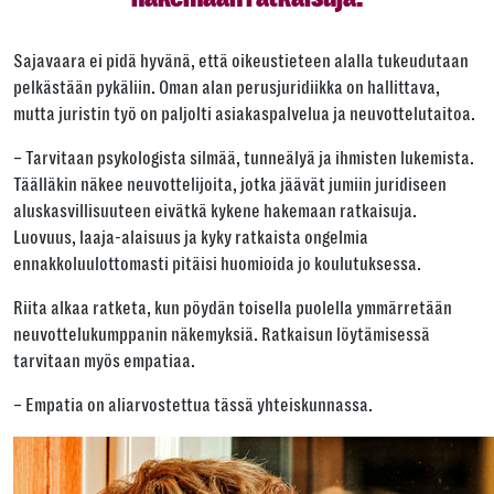
Sajavaara ei pidä hyvänä, että oikeustieteen alalla tukeudutaan
pelkästään pykäliin. Oman alan perusjuridiikka on hallittava,
mutta juristin työ on paljolti asiakaspalvelua ja neuvottelutaitoa.
– Tarvitaan psykologista silmää, tunneälyä ja ihmisten lukemista.
Täälläkin näkee neuvottelijoita, jotka jäävät jumiin juridiseen
aluskasvillisuuteen eivätkä kykene hakemaan ratkaisuja.
Luovuus, laaja-alaisuus ja kyky ratkaista ongelmia
ennakkoluulottomasti pitäisi huomioida jo koulutuksessa.
Riita alkaa ratketa, kun pöydän toisella puolella ymmärretään
neuvottelukumppanin näkemyksiä. Ratkaisun löytämisessä
tarvitaan myös empatiaa.
– Empatia on aliarvostettua tässä yhteiskunnassa.