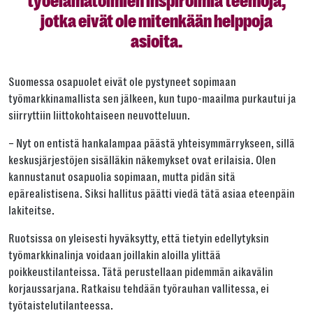
työelämätoimien inspiroimia teemoja,
jotka eivät ole mitenkään helppoja
asioita.
Suomessa osapuolet eivät ole pystyneet sopimaan
työmarkkinamallista sen jälkeen, kun tupo-maailma purkautui ja
siirryttiin liittokohtaiseen neuvotteluun.
– Nyt on entistä hankalampaa päästä yhteisymmärrykseen, sillä
keskusjärjestöjen sisälläkin näkemykset ovat erilaisia. Olen
kannustanut osapuolia sopimaan, mutta pidän sitä
epärealistisena. Siksi hallitus päätti viedä tätä asiaa eteenpäin
lakiteitse.
Ruotsissa on yleisesti hyväksytty, että tietyin edellytyksin
työmarkkinalinja voidaan joillakin aloilla ylittää
poikkeustilanteissa. Tätä perustellaan pidemmän aikavälin
korjaussarjana. Ratkaisu tehdään työrauhan vallitessa, ei
työtaistelutilanteessa.