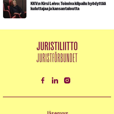
KKV:n Kirsi Leivo: Toimiva kilpailu hyödyttää
kuluttajaa ja kansantaloutta
Jäsenyys