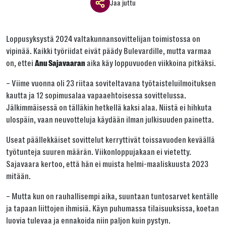
Jaa juttu
Jaa ikkuna
Loppusyksystä 2024 valtakunnansovittelijan toimistossa on
Jaa tämä linkki seuraavilla tavoilla
vipinää. Kaikki työriidat eivät päädy Bulevardille, mutta varmaa
on, ettei
aika käy loppuvuoden viikkoina pitkäksi.
Anu Sajavaaran
– Viime vuonna oli 23 riitaa soviteltavana työtaisteluilmoituksen
kautta ja 12 sopimusalaa vapaaehtoisessa sovittelussa.
Tai kopioi linkki
Jälkimmäisessä on tälläkin hetkellä kaksi alaa. Niistä ei hihkuta
ulospäin, vaan neuvotteluja käydään ilman julkisuuden painetta.
Kopioi
Useat päällekkäiset sovittelut kerryttivät toissavuoden keväällä
työtunteja suuren määrän. Viikonloppujakaan ei vietetty.
Sajavaara kertoo, että hän ei muista helmi-maaliskuusta 2023
mitään.
– Mutta kun on rauhallisempi aika, suuntaan tuntosarvet kentälle
ja tapaan liittojen ihmisiä. Käyn puhumassa tilaisuuksissa, koetan
luovia tulevaa ja ennakoida niin paljon kuin pystyn.