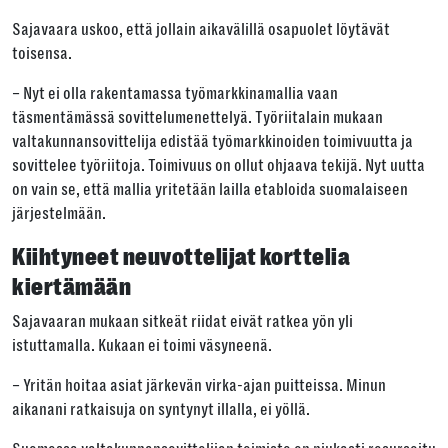
Sajavaara uskoo, että jollain aikavälillä osapuolet löytävät
toisensa.
– Nyt ei olla rakentamassa työmarkkinamallia vaan
täsmentämässä sovittelumenettelyä. Työriitalain mukaan
valtakunnansovittelija edistää työmarkkinoiden toimivuutta ja
sovittelee työriitoja. Toimivuus on ollut ohjaava tekijä. Nyt uutta
on vain se, että mallia yritetään lailla etabloida suomalaiseen
järjestelmään.
Kiihtyneet neuvottelijat korttelia
kiertämään
Sajavaaran mukaan sitkeät riidat eivät ratkea yön yli
istuttamalla. Kukaan ei toimi väsyneenä.
– Yritän hoitaa asiat järkevän virka-ajan puitteissa. Minun
aikanani ratkaisuja on syntynyt illalla, ei yöllä.