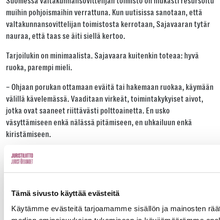
Suomessa valtakunnansovittelijan toimisto on niukasti resursoitu
muihin pohjoismaihin verrattuna. Kun uutisissa sanotaan, että
valtakunnansovittelijan toimistosta kerrotaan, Sajavaaran tytär
nauraa, että taas se äiti siellä kertoo.
Tarjoilukin on minimaalista. Sajavaara kuitenkin toteaa: hyvä
ruoka, parempi mieli.
– Ohjaan porukan ottamaan eväitä tai hakemaan ruokaa, käymään
välillä kävelemässä. Vaaditaan virkeät, toimintakykyiset aivot,
jotka ovat saaneet riittävästi polttoainetta. En usko
väsyttämiseen enkä nälässä pitämiseen, en uhkailuun enkä
kiristämiseen.
Jos näyttää siltä, että neuvottelijat alkavat käydä ylikierroksilla,
Sajavaara näyttää ovea.
– Sanon, että nyt lähdette tuonne räntäsateeseen kiertämään
Tämä sivusto käyttää evästeitä
korttelia ja tulette takaisin puolen tunnin päästä. Yleensä
Käytämme evästeitä tarjoamamme sisällön ja mainosten räät
jäähdyttely on auttanut.