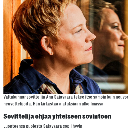
Valtakunnansovittelija Anu Sajavaara tekee itse samoin kuin neuvoo 
neuvottelijoita. Hän kirkastaa ajatuksiaan ulkoilmassa.
Sovittelija ohjaa yhteiseen sovintoon
Luonteensa puolesta Sajavaara sopii hyvin