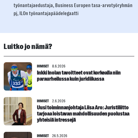
työnantajaedustaja, Business Europen tasa-arvotyöryhmän
pj, ILOn työnantajapäädelegaatti
Luitko jo nämä?
IHMISET
8.6.2026
Inkki Inolan tavoitteet ovat korkealla niin
paraurheilussa kuin juridiikassa
IHMISET
2.6.2026
Uusi toiminnanjohtaja Liisa Aro: Juristiliitto
tarjoaa loistavan mahdollisuuden puolustaa
yhteisiä intressejä
IHMISET
26.5.2026