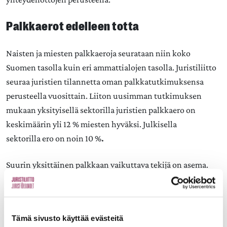
Palkkaerot edelleen totta
Naisten ja miesten palkkaeroja seurataan niin koko
Suomen tasolla kuin eri ammattialojen tasolla. Juristiliitto
seuraa juristien tilannetta oman palkkatutkimuksensa
perusteella vuosittain. Liiton uusimman tutkimuksen
mukaan yksityisellä sektorilla juristien palkkaero on
keskimäärin yli 12 % miesten hyväksi. Julkisella
sektorilla ero on noin 10 %
.
Suurin yksittäinen palkkaan vaikuttava tekijä on asema.
Miehiä on yhä selvästi enemmän johtotehtävissä,
missä on perinteisesti asiantuntijatyötä korkeampi
palkka. Keskimääräisiin palkkaeroihin voidaan siten
Tämä sivusto käyttää evästeitä
vaikuttaa esimerkiksi sillä, että yhä useampi nainen