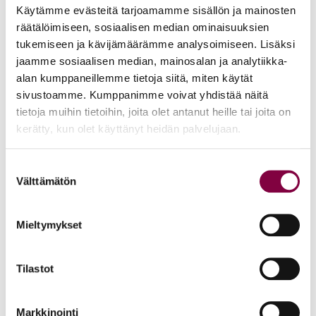
Käytämme evästeitä tarjoamamme sisällön ja mainosten
nousisi johtotehtäviin. Voidaan toki pohtia sitä, miksi
räätälöimiseen, sosiaalisen median ominaisuuksien
tilanne on se, etteivät naiset nouse tai halua nousta näihin
tukemiseen ja kävijämäärämme analysoimiseen. Lisäksi
tehtäviin.
jaamme sosiaalisen median, mainosalan ja analytiikka-
alan kumppaneillemme tietoja siitä, miten käytät
Eri asia ovat selittämättömät palkkaerot, joihin on
sivustoamme. Kumppanimme voivat yhdistää näitä
puututtava työpaikkatasolla. Juristiliitto tutkii
tietoja muihin tietoihin, joita olet antanut heille tai joita on
myös selittämättömien palkkaerojen suuruutta aika
kerätty, kun olet käyttänyt heidän palvelujaan.
ajoin. Viimeksi tällainen palkkaerotutkimus tehtiin
vuoden 2021 palkoista ja silloin selittämätön palkkaero oli
Suostumuksen
Välttämätön
valinta
7,4 %.
EU:n palkka-avoimuusdirektiivi (EU 2023/970) on
Mieltymykset
pantava täytäntöön kesäkuuhun 2026 mennessä.
Direktiivin tavoitteena on lisätä palkkojen läpinäkyvyyttä
Tilastot
ja kaventaa palkkaeroja eli sen pitäisi ohjata
työelämää
tasa-arvoisempaan suuntaan ja varmistaa,
Markkinointi