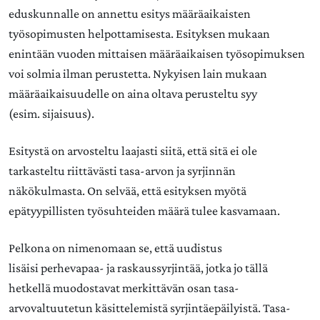
eduskunnalle on annettu esitys määräaikaisten
työsopimusten helpottamisesta. Esityksen mukaan
enintään vuoden mittaisen määräaikaisen työsopimuksen
voi solmia ilman perustetta. Nykyisen lain mukaan
määräaikaisuudelle on aina oltava perusteltu syy
(esim. sijaisuus).
Esitystä on arvosteltu laajasti siitä, että sitä ei ole
tarkasteltu riittävästi tasa-arvon ja syrjinnän
näkökulmasta. On selvää, että esityksen myötä
epätyypillisten työsuhteiden määrä tulee kasvamaan.
Pelkona on nimenomaan se, että uudistus
lisäisi perhevapaa- ja raskaussyrjintää, jotka jo tällä
hetkellä muodostavat merkittävän osan tasa-
arvovaltuutetun käsittelemistä syrjintäepäilyistä. Tasa-