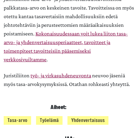
palkkatasa-arvo on keskeinen tavoite. Tavoitteissa on myös
otettu kantaa tasavertaisiin mahdollisuuksiin edetä
johtotehtäviin ja perusteettomien määräaikaisuuksien
poistamiseen.
Kokonaisuudessaan voit lukea liiton tasa-
arvo- ja yhdenvertaisuusperiaatteet, tavoitteet ja
toimenpiteet tavoitteisiin pääsemiseksi
verkkosivuiltamme
.
Juristiliiton
työ- ja virkasuhdeneuvonta
neuvoo jäseniä
myös tasa-arvokysymyksissä. Otathan rohkeasti yhteyttä.
Aiheet:
Tasa-arvo
Työelämä
Yhdenvertaisuus