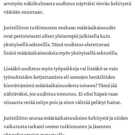
arvotyön näkökulmasta uudistus näyttäisi vievän kehitystä
väärään suuntaan.
Juristiliiton tutkimusten mukaan määräaikaisuudet
ovat perinteisesti olleet yleisempiä julkisella kuin
yksityisellä sektorilla. Tämä uudistus oletettavasi
lisäisi määräaikaisuuksia myös yksityisellä sektorilla.
Lisääkö uudistus myös työpaikkoja vai lisääkö se vain
työsuhteiden ketjuttamista eli samojen henkilöiden
kierrättämistä määräaikaisuudesta toiseen? Tämä jää
nähtäväksi, jos uudistus toteutuu. Ei olisi häpeä vaan
viisautta vetää esitys pois ja siten välttää pelätyt haitat.
Juristiliitto seuraa määräaikaisuuksien kehitystä ja niiden
vaikutusta tarkasti omien tutkimusten ja jäsenten
yhteydenottojen perusteella.