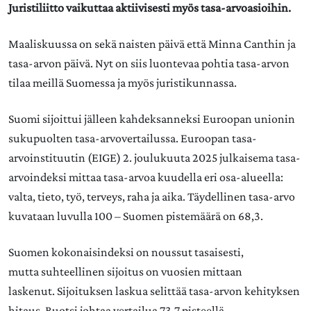
Juristiliitto vaikuttaa aktiivisesti myös tasa-arvoasioihin.
Maaliskuussa on sekä naisten päivä että Minna Canthin ja
tasa-arvon päivä. Nyt on siis luontevaa pohtia tasa-arvon
tilaa meillä Suomessa ja myös juristikunnassa.
Suomi sijoittui jälleen kahdeksanneksi Euroopan unionin
sukupuolten tasa-arvovertailussa. Euroopan tasa-
arvoinstituutin (EIGE) 2. joulukuuta 2025 julkaisema tasa-
arvoindeksi mittaa tasa-arvoa kuudella eri osa-alueella:
valta, tieto, työ, terveys, raha ja aika. Täydellinen tasa-arvo
kuvataan luvulla 100 – Suomen pistemäärä on 68,3.
Suomen kokonaisindeksi on noussut tasaisesti,
mutta suhteellinen sijoitus on vuosien mittaan
laskenut. Sijoituksen laskua selittää tasa-arvon kehityksen
hitaus. Ruotsi johtaa vertailua 73,7 pisteellä.