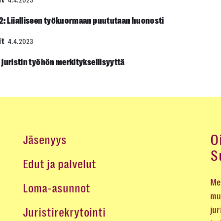
it
4.4.2023
: Liialliseen työkuormaan puututaan huonosti
it
4.4.2023
 juristin työhön merkityksellisyyttä
O
Jäsenyys
S
Edut ja palvelut
Me 
Loma-asunnot
mu
jur
Juristirekrytointi