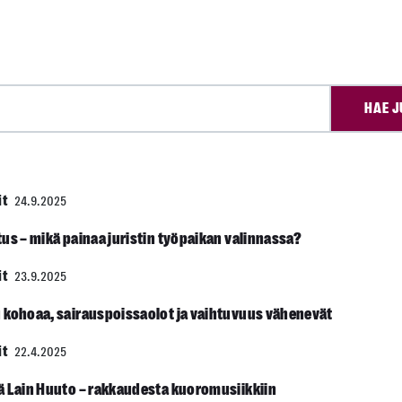
HAE J
it
24.9.2025
us – mikä painaa juristin työpaikan valinnassa?
it
23.9.2025
 kohoaa, sairauspoissaolot ja vaihtuvuus vähenevät
it
22.4.2025
ä Lain Huuto – rakkaudesta kuoromusiikkiin