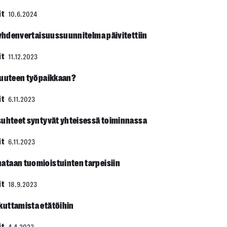
it
10.6.2024
 yhdenvertaisuus­suunnitelma päivitettiin
it
11.12.2023
 uuteen työpaikkaan?
it
6.11.2023
suhteet syntyvät yhteisessä toiminnassa
it
6.11.2023
ataan tuomioistuinten tarpeisiin
it
18.9.2023
kuttamista etätöihin