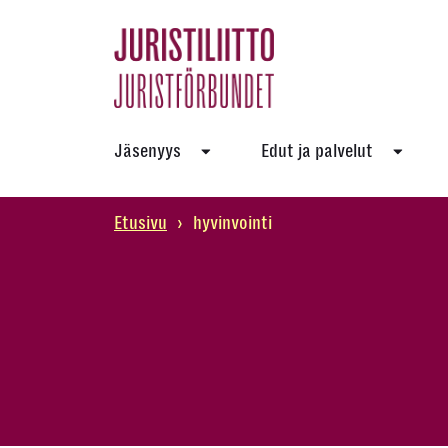
Skip
to
the
content
Jäsenyys
Edut ja palvelut
Etusivu
›
hyvinvointi