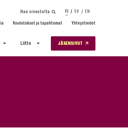
FI
SV
EN
Hae sivustolta
ia
Koulutukset ja tapahtumat
Yhteystiedot
Liitto
JÄSENSIVUT