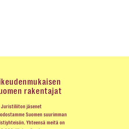
ikeudenmukaisen
uomen rakentajat
Juristiliiton jäsenet
odostamme Suomen suurimman
istiyhteisön. Yhteensä meitä on