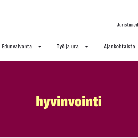
Juristimed
Edunvalvonta
Työ ja ura
Ajankohtaista
hyvinvointi