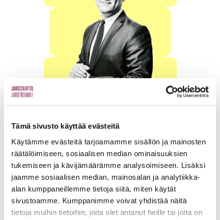
ANTTI INNANEN
25.2.2026
|
Lukuaika: 3 minuuttia
Haamumaili ja Brasilian skeittarit
Tämä sivusto käyttää evästeitä
Käytämme evästeitä tarjoamamme sisällön ja mainosten
Artikkelit
räätälöimiseen, sosiaalisen median ominaisuuksien
ANTTI INNANEN
20.5.2026
|
Lukuaika: 3 minuuttia
Viihtyisä paimentolaisille
tukemiseen ja kävijämäärämme analysoimiseen. Lisäksi
jaamme sosiaalisen median, mainosalan ja analytiikka-
alan kumppaneillemme tietoja siitä, miten käytät
SUSANNA REINBOTH
15.4.2026
|
Lukuaika: 3 minuuttia
sivustoamme. Kumppanimme voivat yhdistää näitä
Yleinen etu unohtuu
tietoja muihin tietoihin, joita olet antanut heille tai joita on