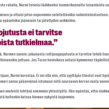
sta rahalla, Nurmi toivoisi lääkkeeksi tuomarikunnalta toisenlaista 
ämisen ja ottaisi jutun nopeammin selvitettäväksi valmisteluistuntoon.
epäselviksi jääneisiin tai jätettyihin seikkoihin.
jutusta ei tarvitse
oista tutkielmaa.”
lä. Nurmen sanoin: jokaisesta rattijuoppojutusta ei tarvitse tehdä lise
lloiseenkin juttuun. Jos Turun hovioikeus antaisi kymmenen täydellist
juun, Nurmi korostaa. Ei voi olla niin, että syyttäjän tilastot ovat hy
i tuomari sanoo pääsevänsä istumaan niitä seuraavan kerran vasta vuon
rmen mielestä tehtävä enemmän yhteistyötä. Hän myöntää, ettei niukkuu
estä kuitenkin katsoa hieman nykyistä laajemmin.