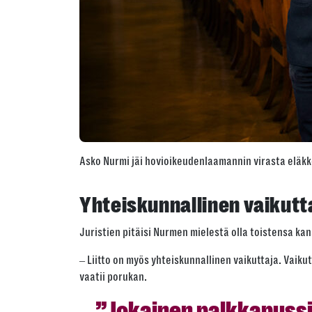
Asko Nurmi jäi hovioikeudenlaamannin virasta eläkk
Yhteiskunnallinen vaikut
Juristien pitäisi Nurmen mielestä olla toistensa ka
‒ Liitto on myös yhteiskunnallinen vaikuttaja. Vaik
vaatii porukan.
”Jokainen palkkapussiin