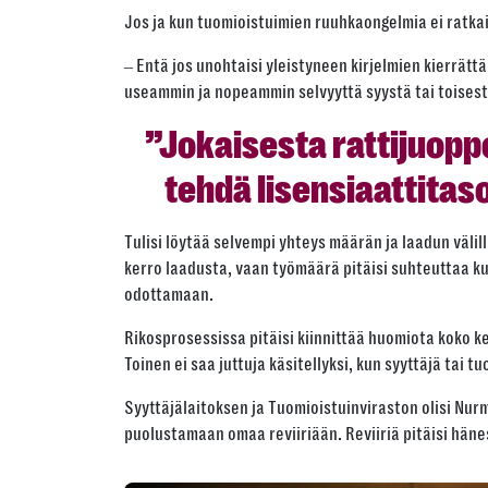
Jos ja kun tuomioistuimien ruuhkaongelmia ei ratkai
‒ Entä jos unohtaisi yleistyneen kirjelmien kierrätt
useammin ja nopeammin selvyyttä syystä tai toisesta 
”Jokaisesta rattijuoppo
tehdä lisensiaattitas
Tulisi löytää selvempi yhteys määrän ja laadun välil
kerro laadusta, vaan työmäärä pitäisi suhteuttaa ku
odottamaan.
Rikosprosessissa pitäisi kiinnittää huomiota koko ket
Toinen ei saa juttuja käsitellyksi, kun syyttäjä ta
Syyttäjälaitoksen ja Tuomioistuinviraston olisi Nu
puolustamaan omaa reviiriään. Reviiriä pitäisi hän