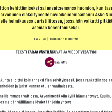
altion kehittämiseksi sai ansaitsemansa huomion, kun tasa
arvonimen eläköityneelle hovioikeudenlaamanni Asko Nur
elle helmikuussa Juristiliitossa, jossa hän vaikutti pit
aseman kohentamiseksi.
1.4.2026
| Lukuaika: 5 minuuttia
TEKSTI
KUVAT JA VIDEOT
TARJA VÄSTILÄ
VESA TYNI
Jaa juttu
Jaa ikkuna
akunta sijoittui kolmanneksi Ylen selvityksessä, jossa rankattiin sos
Jaa tämä linkki seuraavilla tavoilla
nhoidon ja juristikunnan etujen vaalimisesta.
ellisimmassa valtiossa. Arvonimestä olin kyllä hämmentynyt. Kuulin, et
 jos meidän välillämme löydetään jokin yhteys.
Tai kopioi linkki