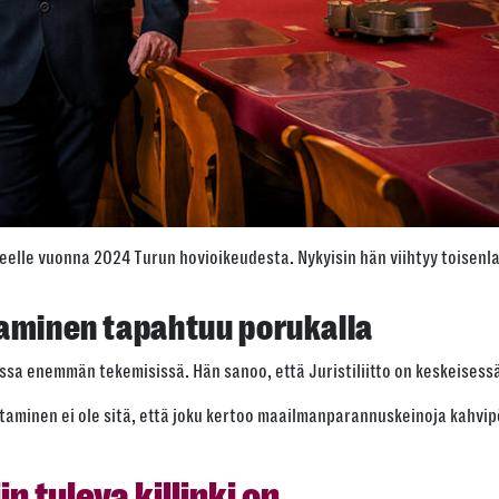
eelle vuonna 2024 Turun hovioikeudesta. Nykyisin hän viihtyy toisenla
taminen tapahtuu porukalla
nssa enemmän tekemisissä. Hän sanoo, että Juristiliitto on keskeises
uttaminen ei ole sitä, että joku kertoo maailmanparannuskeinoja kahvi
 tuleva killinki on