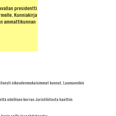
vallan presidentti
melle. Kunniakirja
kään ammattikunnan
iaalisesti oikeudenmukaisimmat kunnat. Laamannikin
tä edellisen kerran Juristiliitosta haettiin