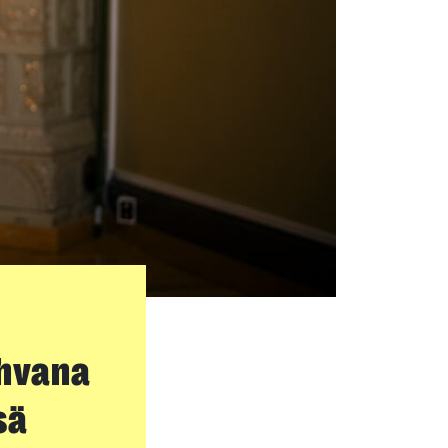
ahvana
sä