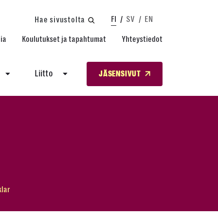
FI
SV
EN
Hae sivustolta
ia
Koulutukset ja tapahtumat
Yhteystiedot
Liitto
JÄSENSIVUT
klar