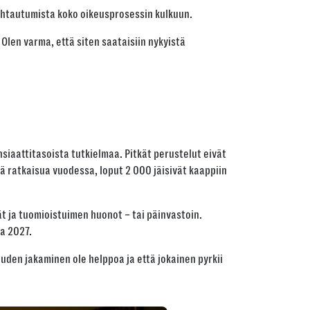
suhtautumista koko oikeusprosessin kulkuun.
 Olen varma, että siten saataisiin nykyistä
nsiaattitasoista tutkielmaa. Pitkät perustelut eivät
ä ratkaisua vuodessa, loput 2 000 jäisivät kaappiin
vät ja tuomioistuimen huonot – tai päinvastoin.
na 2027.
den jakaminen ole helppoa ja että jokainen pyrkii