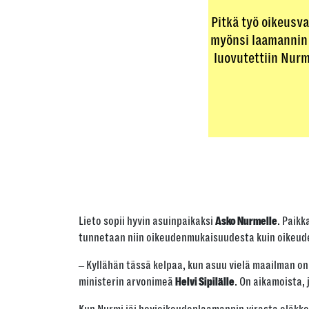
Pitkä työ oikeusv
myönsi laamannin 
luovutettiin Nurm
Lieto sopii hyvin asuinpaikaksi
. Paikk
Asko Nurmelle
tunnetaan niin oikeudenmukaisuudesta kuin oikeude
‒ Kyllähän tässä kelpaa, kun asuu vielä maailman onn
ministerin arvonimeä
. On aikamoista,
Helvi Sipilälle