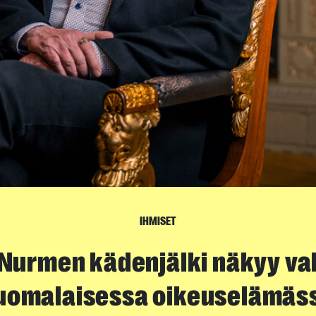
IHMISET
Nurmen kädenjälki näkyy v
uomalaisessa oikeuselämäs