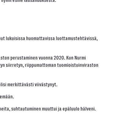
 hyvin esille lausahduksesta:
inut lukuisissa huomattavissa luottamustehtävissä,
viraston perustaminen vuonna 2020. Kun Nurmi
elyyn siirretyn, riippumattoman tuomioistuinviraston
olisi merkittävästi viivästynyt.
ilemään.
uneita, suhtautuminen muuttui ja epäluulo hälveni.