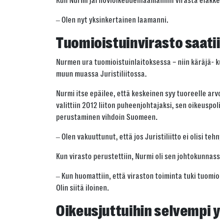
Kun Nurmi jäi hovioikeudenlaamannin virasta eläkkee
‒ Olen nyt yksinkertainen laamanni.
Tuomioistuinvirasto saati
Nurmen ura tuomioistuinlaitoksessa – niin käräjä- k
muun muassa Juristiliitossa.
Nurmi itse epäilee, että keskeinen syy tuoreelle a
valittiin 2012 liiton puheenjohtajaksi, sen oikeuspo
perustaminen vihdoin Suomeen.
‒ Olen vakuuttunut, että jos Juristiliitto ei olisi teh
Kun virasto perustettiin, Nurmi oli sen johtokunnass
‒ Kun huomattiin, että viraston toiminta tuki tuomio
Olin siitä iloinen.
Oikeusjuttuihin selvempi y