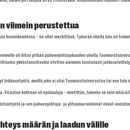
lle, hänen piti luopua viran tittelistäkin. Asianomaisen huumori tulee
Kopioi
in viimein perustettua
uin hovioikeudessa – on ollut merkittävä. Työuran ohella hän on toim
rvonimelle oli liiton pitkän puheenjohtajakauden ohella Tuomioistuin
liittiseksi ykköstavoitteeksi otettiin aiemmin toistuvasti jatkoselvitt
nyt lobbaustyötä, meillä joko ei olisi Tuomioistuinvirastoa tai sen tulo 
a. Virastoa kohtaan oli epäluuloja – mietittiin, tuleeko se vain määrä
istuintyötä ja sen puheenjohtaja- ja ylituomarivalinnat olivat onnist
hteys määrän ja laadun välille