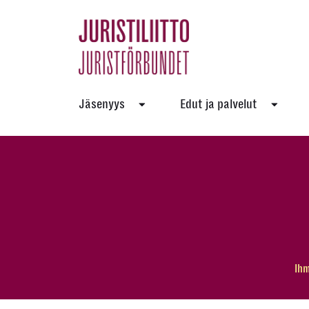
Skip
to
the
content
Jäsenyys
Edut ja palvelut
Ihm