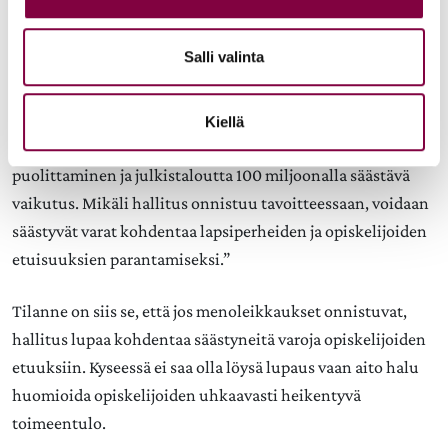
ero olisi vieläkin suurempi.
Salli valinta
Hallitusohjelmassa on ehdollinen lupaus: ”Hallituksen
toimeentulotuen kokonaisuudistus valmistuu
puoliväliriiheen mennessä. Tavoitteena on vähintään
Kiellä
toimeentulotukea tarvitsevien määrän (väestöstä 7 %)
puolittaminen ja julkistaloutta 100 miljoonalla säästävä
vaikutus. Mikäli hallitus onnistuu tavoitteessaan, voidaan
säästyvät varat kohdentaa lapsiperheiden ja opiskelijoiden
etuisuuksien parantamiseksi.”
Tilanne on siis se, että jos menoleikkaukset onnistuvat,
hallitus lupaa kohdentaa säästyneitä varoja opiskelijoiden
etuuksiin. Kyseessä ei saa olla löysä lupaus vaan aito halu
huomioida opiskelijoiden uhkaavasti heikentyvä
toimeentulo.