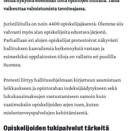
tehdä nykyistä enemmän töitä opintojen rinnalla. Tämä
vaikeuttaa valmistumista tavoiteajassa.
Juristiliitolla on noin 4400 opiskelijajäsentä. Olemme siis
vahvasti myös alan opiskelijoita edustava järjestö.
Parhaillaan eri alojen opiskelijat protestoivat näkyvästi
hallituksen kaavailemia heikennyksiä vastaan ja
esimerkiksi oppilaitosten tiloja on vallattu eri puolilla
Suomea.
Protesti liittyy hallitusohjelmaan kirjattuun asumistuen
leikkaukseen ja opintorahan indeksijäädytykseen sekä
lukukausimaksujen vastustamiseen samoin kuin
vaatimuksiin opiskelijoiden arjen tuen, kuten
mielenterveyspalvelujen kehittämisestä.
Opiskelijoiden tukipalvelut tärkeitä