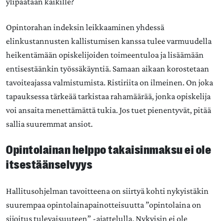
ylipäätään kaikille?
Opintorahan indeksin leikkaaminen yhdessä
elinkustannusten kallistumisen kanssa tulee varmuudella
heikentämään opiskelijoiden toimeentuloa ja lisäämään
entisestäänkin työssäkäyntiä. Samaan aikaan korostetaan
tavoiteajassa valmistumista. Ristiriita on ilmeinen. On joka
tapauksessa tärkeää tarkistaa rahamäärää, jonka opiskelija
voi ansaita menettämättä tukia. Jos tuet pienentyvät, pitää
sallia suuremmat ansiot.
Opintolainan helppo takaisinmaksu ei ole
itsestäänselvyys
Hallitusohjelman tavoitteena on siirtyä kohti nykyistäkin
suurempaa opintolainapainotteisuutta ”opintolaina on
sijoitus tulevaisuuteen” -ajattelulla. Nykyisin ei ole