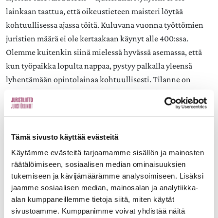
lainkaan taattua, että oikeustieteen maisteri löytää
kohtuullisessa ajassa töitä. Kuluvana vuonna työttömien
juristien määrä ei ole kertaakaan käynyt alle 400:ssa.
Olemme kuitenkin siinä mielessä hyvässä asemassa, että
kun työpaikka lopulta nappaa, pystyy palkalla yleensä
lyhentämään opintolainaa kohtuullisesti. Tilanne on
toinen esimerkiksi pienipalkkaisen sairaanhoitajan
kohdalla.
Kelan maksaman opintolainan korkoavustuksen määrän
Tämä sivusto käyttää evästeitä
tulee olla riittävällä tasolla. Oikeustieteen maisterikin
Käytämme evästeitä tarjoamamme sisällön ja mainosten
saattaa tarvita korkoavustusta esimerkiksi auskultoinnin
räätälöimiseen, sosiaalisen median ominaisuuksien
aikana. Myös Kelan maksama lainahyvitys on merkittävä
tukemiseen ja kävijämäärämme analysoimiseen. Lisäksi
palkinto tavoiteajassa valmistumisesta. Tosin muiden
jaamme sosiaalisen median, mainosalan ja analytiikka-
alan kumppaneillemme tietoja siitä, miten käytät
tukien leikkaukset juuri vaikeuttavat tavoiteajassa
sivustoamme. Kumppanimme voivat yhdistää näitä
valmistumista, jos elämistä joutuu rahoittamaan