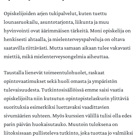
Opiskelijoiden arjen tukipalvelut, kuten tuettu
lounasruokailu, asuntotarjonta, liikunta ja muu
hyvinvointi ovat äärimmäisen tärkeitä. Moni opiskelija on
henkisesti ahtaalla, ja mielenterveyspalveluja on oltava
saatavilla riittävästi. Mutta samaan aikaan tulee vakavasti
miettiä, mikä mielenterveysongelmia aiheuttaa.
Taustalla lienevät toimeentulohuolet, raskaat
opintovaatimukset sekä huoli omasta ja ympäristön
tulevaisuudesta. Tutkintosisällöissä emme saisi vaatia
opiskelijoilta niin kutsutun opintopistelaskurin ylittäviä
suorituksia esimerkiksi luettavaksi vaadittavien
sivumäärien suhteen. Myös kurssien välillä tulisi olla edes
parin päivän huokaisutauko. Muutoin tuloksena on
liitoksissaan pullisteleva tutkinto, joka tuottaa jo valmiiksi