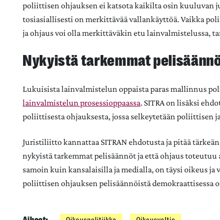
poliittisen ohjauksen ei katsota kaikilta osin kuuluvan j
tosiasiallisesti on merkittävää vallankäyttöä. Vaikka polii
ja ohjaus voi olla merkittäväkin etu lainvalmistelussa, ta
Nykyistä tarkemmat pelisäänn
Lukuisista lainvalmistelun oppaista paras mallinnus pol
lainvalmistelun prosessioppaassa
. SITRA on lisäksi ehd
poliittisesta ohjauksesta, jossa selkeytetään poliittisen 
Juristiliitto kannattaa SITRAN ehdotusta ja pitää tärkeänä
nykyistä tarkemmat pelisäännöt ja että ohjaus toteutuu 
samoin kuin kansalaisilla ja medialla, on täysi oikeus ja
poliittisen ohjauksen pelisäännöistä demokraattisessa o