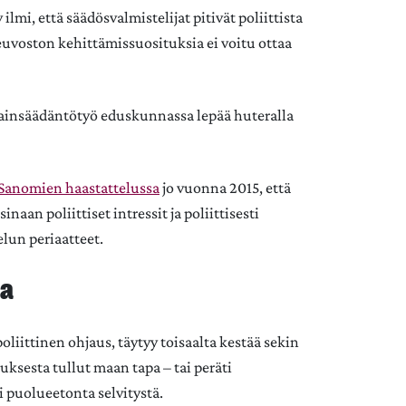
 ilmi, että säädösvalmistelijat pitivät poliittista
euvoston kehittämissuosituksia ei voitu ottaa
, lainsäädäntötyö eduskunnassa lepää huteralla
Sanomien haastattelussa
jo vuonna 2015, että
naan poliittiset intressit ja poliittisesti
elun periaatteet.
va
 poliittinen ohjaus, täytyy toisaalta kestää sekin
uksesta tullut maan tapa – tai peräti
 puolueetonta selvitystä.