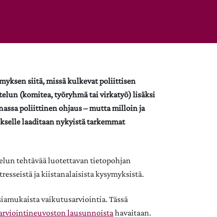
yksen siitä, missä kulkevat poliittisen
elun (komitea, työryhmä tai virkatyö) lisäksi
ssa poliittinen ohjaus – mutta milloin ja
jaukselle laaditaan nykyistä tarkemmat
telun tehtävää luotettavan tietopohjan
resseistä ja kiistanalaisista kysymyksistä.
siamukaista vaikutusarviointia. Tässä
arviointineuvoston lausunnoista
havaitaan.