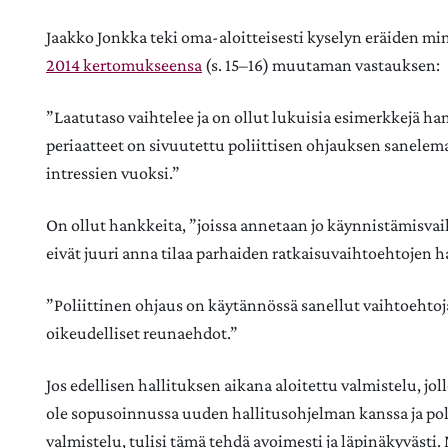
Jaakko Jonkka teki oma-aloitteisesti kyselyn eräiden min
2014 kertomukseensa
(s. 15–16) muutaman vastauksen:
”Laatutaso vaihtelee ja on ollut lukuisia esimerkkejä ha
periaatteet on sivuutettu poliittisen ohjauksen sanelem
intressien vuoksi.”
On ollut hankkeita, ”joissa annetaan jo käynnistämisvaihe
eivät juuri anna tilaa parhaiden ratkaisuvaihtoehtojen 
”Poliittinen ohjaus on käytännössä sanellut vaihtoehtoj
oikeudelliset reunaehdot.”
Jos edellisen hallituksen aikana aloitettu valmistelu, jol
ole sopusoinnussa uuden hallitusohjelman kanssa ja po
valmistelu, tulisi tämä tehdä avoimesti ja läpinäkyvästi