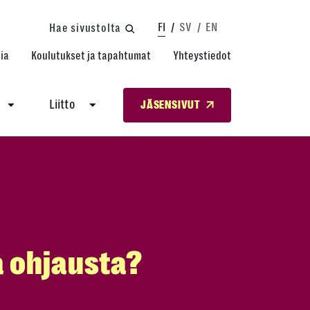
FI
SV
EN
Hae sivustolta
ia
Koulutukset ja tapahtumat
Yhteystiedot
Liitto
JÄSENSIVUT
a ohjausta?