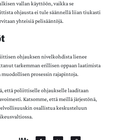
ulkisen vallan käyttöön, vaikka se
ttista ohjausta ei tule säännellä liian tiukasti
rvitaan yhteisiä pelisääntöjä.
öt
iittisen ohjauksen nivelkohdista lienee
ottanut tarkemman erillisen oppaan laatimista
ja muodollisen prosessin rajapintoja.
, että poliittiselle ohjaukselle laaditaan
avoimesti. Katsomme, että meillä järjestönä,
 velvollisuuskin osallistua keskusteluun
ikeusvaltiossa.