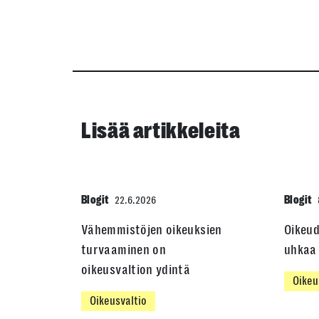
Lisää artikkeleita
Blogit
Blogit
22.6.2026
Vähemmistöjen oikeuksien
Oikeu
turvaaminen on
uhkaa 
oikeusvaltion ydintä
Oikeu
Oikeusvaltio