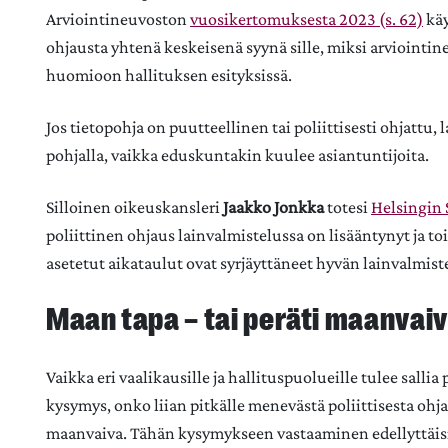
Arviointineuvoston
vuosikertomuksesta 2023 (s. 62)
käy
ohjausta yhtenä keskeisenä syynä sille, miksi arviointin
huomioon hallituksen esityksissä.
Jos tietopohja on puutteellinen tai poliittisesti ohjattu
pohjalla, vaikka eduskuntakin kuulee asiantuntijoita.
Silloinen oikeuskansleri
Jaakko Jonkka
totesi
Helsingin 
poliittinen ohjaus lainvalmistelussa on lisääntynyt ja toisi
asetetut aikataulut ovat syrjäyttäneet hyvän lainvalmist
Maan tapa – tai peräti maanvai
Vaikka eri vaalikausille ja hallituspuolueille tulee sallia
kysymys, onko liian pitkälle menevästä poliittisesta ohja
maanvaiva. Tähän kysymykseen vastaaminen edellyttäisi