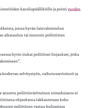
isteriöiden kansliapäälliköille ja poimi
vuoden
nkkeista, joissa hyvän lainvalmistelun
an aikataulun tai muutoin poliittisten
essa hyvin tiukat poliittiset linjaukset, jotka
hakemiseen”.
a koskevan selvitystyön, vaikutusarvioinnit ja
le annettu poliittisväritteinen toimeksianto ei
liittisena ohjauksena lakkautetaan koko
. Muuten poliittinen vastuu kulisseissa