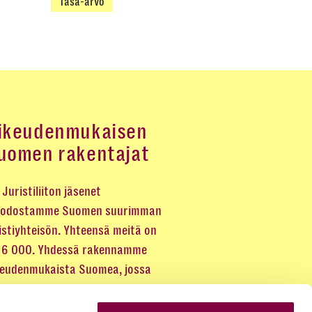
Tasa-arvo
ikeudenmukaisen
uomen rakentajat
Juristiliiton jäsenet
odostamme Suomen suurimman
istiyhteisön. Yhteensä meitä on
 16 000. Yhdessä rakennamme
keudenmukaista Suomea, jossa
eus kuuluu kaikille.