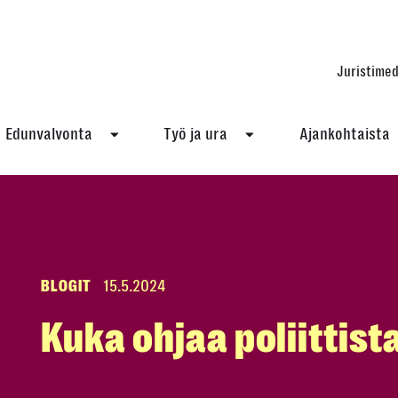
Juristimed
Edunvalvonta
Työ ja ura
Ajankohtaista
BLOGIT
15.5.2024
Kuka ohjaa poliittist