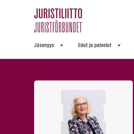
Skip
to
the
content
Jäsenyys
Edut ja palvelut