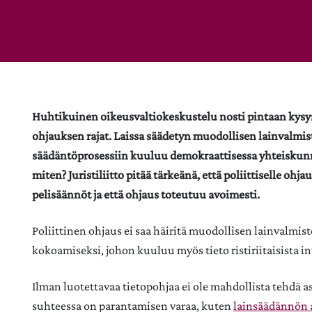
Huhtikuinen oikeusvaltiokeskustelu nosti pintaan kysym
ohjauksen rajat. Laissa säädetyn muodollisen lainvalmist
säädäntöprosessiin kuuluu demokraattisessa yhteiskunna
miten? Juristiliitto pitää tärkeänä, että poliittiselle oh
pelisäännöt ja että ohjaus toteutuu avoimesti.
Poliittinen ohjaus ei saa häiritä muodollisen lainvalmis
kokoamiseksi, johon kuuluu myös tieto ristiriitaisista int
Ilman luotettavaa tietopohjaa ei ole mahdollista tehdä a
suhteessa on parantamisen varaa, kuten
lainsäädännön 