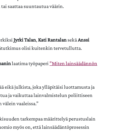
 tai saattaa suuntautua väärin.
erkiksi
Jyrki Talan
,
Kati Rantalan
sekä
Anssi
tutkimus olisi kuitenkin tervetullutta.
manin
laatima työpaperi
”Miten lainsäädännön
 eikä julkista, joka ylläpitäisi luottamusta ja
tua ja vaikuttaa lainvalmistelun poliittiseen
välein vaaleissa.”
ulkisuuden tarkempaa määrittelyä perustuslain
uomio myös on, että lainsäädäntöprosessin