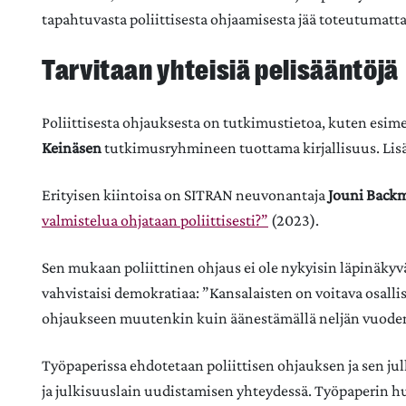
tapahtuvasta poliittisesta ohjaamisesta jää toteutumatta
Tarvitaan yhteisiä pelisääntöjä
Poliittisesta ohjauksesta on tutkimustietoa, kuten esim
Keinäsen
tutkimusryhmineen tuottama kirjallisuus. Lisä
Erityisen kiintoisa on SITRAN neuvonantaja
Jouni Back
valmistelua ohjataan poliittisesti?”
(2023).
Sen mukaan poliittinen ohjaus ei ole nykyisin läpinäkyvää
vahvistaisi demokratiaa: ”Kansalaisten on voitava osallis
ohjaukseen muutenkin kuin äänestämällä neljän vuoden 
Työpaperissa ehdotetaan poliittisen ohjauksen ja sen j
ja julkisuuslain uudistamisen yhteydessä. Työpaperin h