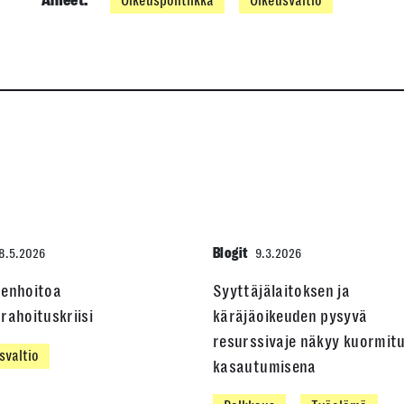
Aiheet:
Oikeuspolitiikka
Oikeusvaltio
Blogit
8.5.2026
9.3.2026
denhoitoa
Syyttäjälaitoksen ja
rahoituskriisi
käräjäoikeuden pysyvä
resurssivaje näkyy kuormit
svaltio
kasautumisena