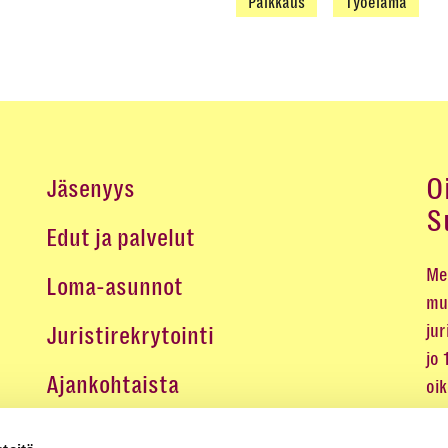
Palkkaus
Työelämä
O
Jäsenyys
S
Edut ja palvelut
Me 
Loma-asunnot
mu
jur
Juristirekrytointi
jo
Ajankohtaista
oi
oik
Medialle