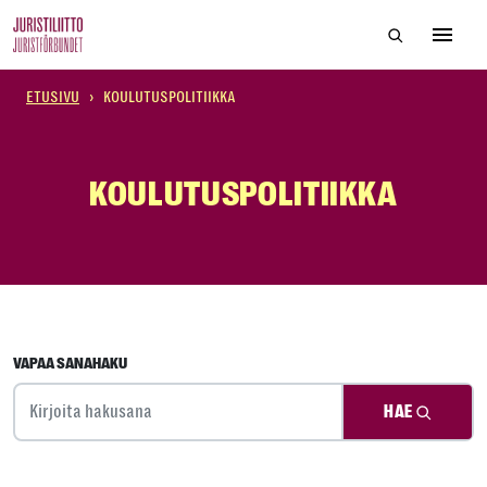
SKIP
TO
Hae sivustol
THE
Avaa 
CONTENT
ETUSIVU
›
KOULUTUSPOLITIIKKA
KOULUTUSPOLITIIKKA
VAPAA SANAHAKU
HAE