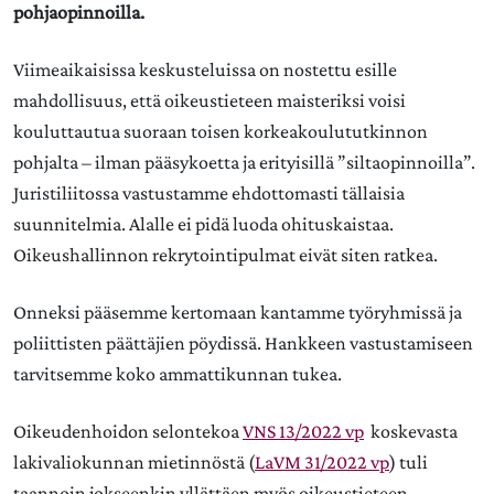
pohjaopinnoilla.
Viimeaikaisissa keskusteluissa on nostettu esille
mahdollisuus, että oikeustieteen maisteriksi voisi
kouluttautua suoraan toisen korkeakoulututkinnon
pohjalta – ilman pääsykoetta ja erityisillä ”siltaopinnoilla”.
Juristiliitossa vastustamme ehdottomasti tällaisia
suunnitelmia. Alalle ei pidä luoda ohituskaistaa.
Oikeushallinnon rekrytointipulmat eivät siten ratkea.
Onneksi pääsemme kertomaan kantamme työryhmissä ja
poliittisten päättäjien pöydissä. Hankkeen vastustamiseen
tarvitsemme koko ammattikunnan tukea.
Oikeudenhoidon selontekoa
VNS 13/2022 vp
koskevasta
lakivaliokunnan mietinnöstä (
LaVM 31/2022 vp
) tuli
taannoin jokseenkin yllättäen myös oikeustieteen