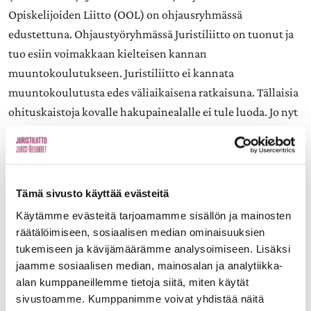
Opiskelijoiden Liitto (OOL) on ohjausryhmässä
edustettuna. Ohjaustyöryhmässä Juristiliitto on tuonut ja
tuo esiin voimakkaan kielteisen kannan
muuntokoulutukseen. Juristiliitto ei kannata
muuntokoulutusta edes väliaikaisena ratkaisuna. Tällaisia
ohituskaistoja kovalle hakupainealalle ei tule luoda. Jo nyt
aikaisemmat opinnot voidaan lukea varsin laajasti hyväksi
OTM-koulutuksessa.
Siltaopinnot – mitä ne kenellekin sitten olisivatkaan –
Tämä sivusto käyttää evästeitä
pidentäisivät opintojen kokonaisaikaa ja niiden
Käytämme evästeitä tarjoamamme sisällön ja mainosten
suorittaminen putkimallisessa tutkinnossa olisi hankalaa
räätälöimiseen, sosiaalisen median ominaisuuksien
ja kaikkine räätälöinteineen hallinnollisesti raskasta.
tukemiseen ja kävijämäärämme analysoimiseen. Lisäksi
Lisäksi järjestelmä johtaisi omituisiin kikkailuihin
jaamme sosiaalisen median, mainosalan ja analytiikka-
alan kumppaneillemme tietoja siitä, miten käytät
HTK/KTK-tutkinnon kautta oikeustieteitä lukemaan.
sivustoamme. Kumppanimme voivat yhdistää näitä