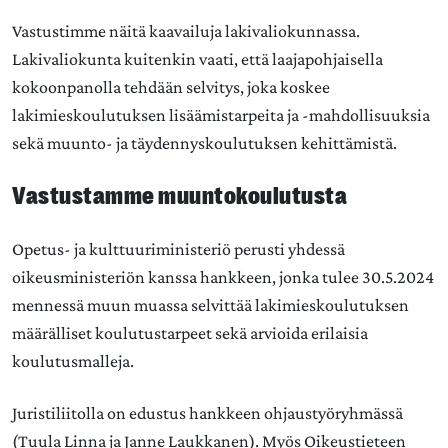
Vastustimme näitä kaavailuja lakivaliokunnassa.
Lakivaliokunta kuitenkin vaati, että laajapohjaisella
kokoonpanolla tehdään selvitys, joka koskee
lakimieskoulutuksen lisäämistarpeita ja -mahdollisuuksia
sekä muunto- ja täydennyskoulutuksen kehittämistä.
Vastustamme muuntokoulutusta
Opetus- ja kulttuuriministeriö perusti yhdessä
oikeusministeriön kanssa hankkeen, jonka tulee 30.5.2024
mennessä muun muassa selvittää lakimieskoulutuksen
määrälliset koulutustarpeet sekä arvioida erilaisia
koulutusmalleja.
Juristiliitolla on edustus hankkeen ohjaustyöryhmässä
(Tuula Linna ja Janne Laukkanen). Myös Oikeustieteen