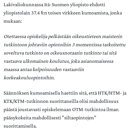
Lakivaliokunnassa Itä-Suomen yliopisto ehdotti
yliopistolain 37.4 §:n toisen virkkeen kumoamista, jonka
mukaan:
Otettaessa opiskelija pelkästään oikeustieteen maisterin
tutkintoon johtaviin opintoihin 3 momentissa tarkoitettu
soveltuva tutkinto on oikeusnotaarin tutkinto tai sitä
vastaava ulkomainen koulutus, joka asianomaisessa
maassa antaa kelpoisuuden vastaaviin
korkeakouluopintoihin.
Säännöksen kumoamisella haettiin sitä, että HTK/HTM- ja
KTK/KTM-tutkinnon suorittaneilla olisi mahdollisuus
päästä joustavasti opiskelemaan OTM-tutkintoa ilman
pääsykokeita mahdollisesti ”siltaopintojen”
suorittamisella.