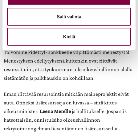
Hankkeen tavoitteena on lisätä työnantajan
mahdollisuutta valita hyvien hakijoiden joukosta parhaat,
Salli valinta
vahvistaa työnantajakuvaa ja mainetta suositeltuna
työpaikkana, vahvistaa työn mielekkyyttä, hallita
vaihtuvuutta ja kehittää vaikuttavaa perehdyttämistä.
Kiellä
Toivomme Pidetty!-hankkeelle vilpittömästi menestystä!
Menestyksen edellytyksenä kuitenkin ovat riittävät
resurssit niin, että työkuorma ei ole oikeushallinnon alalla
sietämätön ja palkkauskin on kohdillaan.
Ilman riittävää resursointia mitkään maineprojektit eivät
auta. Onneksi lisäresursseja on luvassa – siitä kiitos
oikeusministeri
Leena Merelle
ja hallitukselle. Jospa siis
katsottaisiin, onnistuisiko oikeushallinnon
rekrytointiongelman lieventäminen lisäresursseilla.