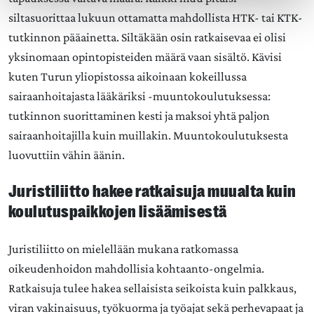
siltasuorittaa lukuun ottamatta mahdollista HTK- tai KTK-
tutkinnon pääainetta. Siltäkään osin ratkaisevaa ei olisi
yksinomaan opintopisteiden määrä vaan sisältö. Kävisi
kuten Turun yliopistossa aikoinaan kokeillussa
sairaanhoitajasta lääkäriksi -muuntokoulutuksessa:
tutkinnon suorittaminen kesti ja maksoi yhtä paljon
sairaanhoitajilla kuin muillakin. Muuntokoulutuksesta
luovuttiin vähin äänin.
Juristiliitto hakee ratkaisuja muualta kuin
koulutuspaikkojen lisäämisestä
Juristiliitto on mielellään mukana ratkomassa
oikeudenhoidon mahdollisia kohtaanto-ongelmia.
Ratkaisuja tulee hakea sellaisista seikoista kuin palkkaus,
viran vakinaisuus, työkuorma ja työajat sekä perhevapaat ja