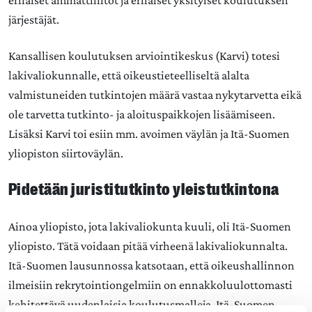
järjestäjät.
Kansallisen koulutuksen arviointikeskus (Karvi) totesi
lakivaliokunnalle, että oikeustieteelliseltä alalta
valmistuneiden tutkintojen määrä vastaa nykytarvetta eikä
ole tarvetta tutkinto- ja aloituspaikkojen lisäämiseen.
Lisäksi Karvi toi esiin mm. avoimen väylän ja Itä-Suomen
yliopiston siirtoväylän.
Pidetään juristitutkinto yleistutkintona
Ainoa yliopisto, jota lakivaliokunta kuuli, oli Itä-Suomen
yliopisto. Tätä voidaan pitää virheenä lakivaliokunnalta.
Itä-Suomen lausunnossa katsotaan, että oikeushallinnon
ilmeisiin rekrytointiongelmiin on ennakkoluulottomasti
kehitettävä uudenlaisia koulutusmalleja. Itä-Suomen