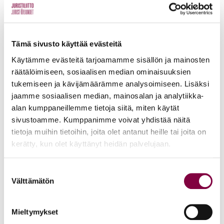
yliopisto toi esiin seuraavia keinoja: 1) oikeushallinnon
urapolkuja tukevat trainee-ohjelmat, 2) aloituspaikkojen
lisääminen, 3) muuntokoulutus ja 4) pätevyysvaatimusten
Tämä sivusto käyttää evästeitä
muokkaaminen (täydennyskoulutus).
Käytämme evästeitä tarjoamamme sisällön ja mainosten
räätälöimiseen, sosiaalisen median ominaisuuksien
Huolestuttavaa on se, että Itä-Suomen ylipisto näyttää
tukemiseen ja kävijämäärämme analysoimiseen. Lisäksi
olevan valmis kouluttamaan suuren määrän juristeja ilman
jaamme sosiaalisen median, mainosalan ja analytiikka-
huolen häivää työllisyysnäkymistä. Vähintään yhtä
alan kumppaneillemme tietoja siitä, miten käytät
huolestuttava on akateemisen rehtorin Tapio Määtän
sivustoamme. Kumppanimme voivat yhdistää näitä
tietoja muihin tietoihin, joita olet antanut heille tai joita on
esittämä ajatus, että yliopistolain (558/2009) 37.4 § tulisi
kerätty, kun olet käyttänyt heidän palvelujaan.
kumota, jotta aito muuntokoulutus mahdollistettaisiin.
Suostumuksen
Pykälässä säädetään, että otettaessa opiskelija pelkästään
Välttämätön
valinta
OTM-tutkintoon johtaviin opintoihin ainoa soveltuva
alempi tutkinto on oikeusnotaarin (ON) tutkinto (tai
Mieltymykset
vastaava ulkomainen koulutus).