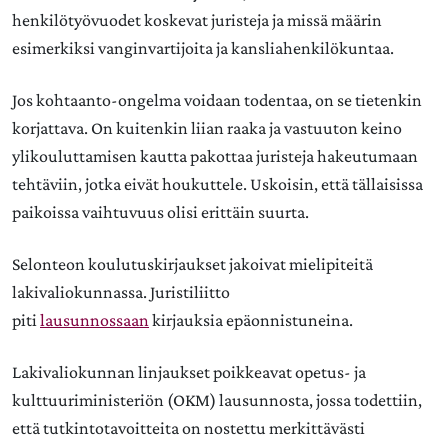
henkilötyövuodet koskevat juristeja ja missä määrin
esimerkiksi vanginvartijoita ja kansliahenkilökuntaa.
Jos kohtaanto-ongelma voidaan todentaa, on se tietenkin
korjattava. On kuitenkin liian raaka ja vastuuton keino
ylikouluttamisen kautta pakottaa juristeja hakeutumaan
tehtäviin, jotka eivät houkuttele. Uskoisin, että tällaisissa
paikoissa vaihtuvuus olisi erittäin suurta.
Selonteon koulutuskirjaukset jakoivat mielipiteitä
lakivaliokunnassa. Juristiliitto
piti
lausunnossaan
kirjauksia epäonnistuneina.
Lakivaliokunnan linjaukset poikkeavat opetus- ja
kulttuuriministeriön (OKM) lausunnosta, jossa todettiin,
että tutkintotavoitteita on nostettu merkittävästi