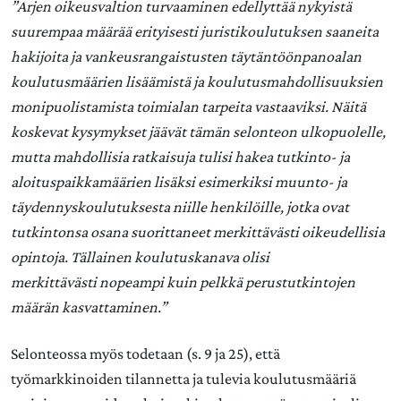
”Arjen oikeusvaltion turvaaminen edellyttää nykyistä
suurempaa määrää erityisesti juristikoulutuksen saaneita
hakijoita ja vankeusrangaistusten täytäntöönpanoalan
koulutusmäärien lisäämistä ja koulutusmahdollisuuksien
monipuolistamista toimialan tarpeita vastaaviksi. Näitä
koskevat kysymykset jäävät tämän selonteon ulkopuolelle,
mutta mahdollisia ratkaisuja tulisi hakea tutkinto- ja
aloituspaikkamäärien lisäksi esimerkiksi muunto- ja
täydennyskoulutuksesta niille henkilöille, jotka ovat
tutkintonsa osana suorittaneet merkittävästi oikeudellisia
opintoja. Tällainen koulutuskanava olisi
merkittävästi nopeampi kuin pelkkä perustutkintojen
määrän kasvattaminen.”
Selonteossa myös todetaan (s. 9 ja 25), että
työmarkkinoiden tilannetta ja tulevia koulutusmääriä