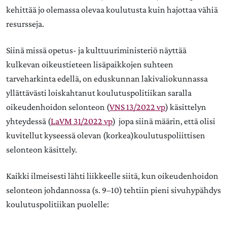
kehittää jo olemassa olevaa koulutusta kuin hajottaa vähiä
resursseja.
Siinä missä opetus- ja kulttuuriministeriö näyttää
kulkevan oikeustieteen lisäpaikkojen suhteen
tarveharkinta edellä, on eduskunnan lakivaliokunnassa
yllättävästi loiskahtanut koulutuspolitiikan saralla
oikeudenhoidon selonteon (
VNS 13/2022 vp
) käsittelyn
yhteydessä (
LaVM 31/2022 vp
) jopa siinä määrin, että olisi
kuvitellut kyseessä olevan (korkea)koulutuspoliittisen
selonteon käsittely.
Kaikki ilmeisesti lähti liikkeelle siitä, kun oikeudenhoidon
selonteon johdannossa (s. 9–10) tehtiin pieni sivuhypähdys
koulutuspolitiikan puolelle: