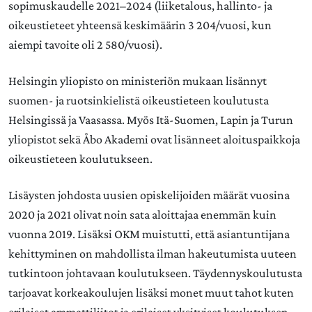
sopimuskaudelle 2021–2024 (liiketalous, hallinto- ja
oikeustieteet yhteensä keskimäärin 3 204/vuosi, kun
aiempi tavoite oli 2 580/vuosi).
Helsingin yliopisto on ministeriön mukaan lisännyt
suomen- ja ruotsinkielistä oikeustieteen koulutusta
Helsingissä ja Vaasassa. Myös Itä-Suomen, Lapin ja Turun
yliopistot sekä Åbo Akademi ovat lisänneet aloituspaikkoja
oikeustieteen koulutukseen.
Lisäysten johdosta uusien opiskelijoiden määrät vuosina
2020 ja 2021 olivat noin sata aloittajaa enemmän kuin
vuonna 2019. Lisäksi OKM muistutti, että asiantuntijana
kehittyminen on mahdollista ilman hakeutumista uuteen
tutkintoon johtavaan koulutukseen. Täydennyskoulutusta
tarjoavat korkeakoulujen lisäksi monet muut tahot kuten
erilaiset ammattiliitot ja erilaiset yksityiset koulutuksen