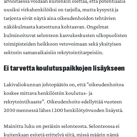
arvioitaessa voidaan kuitenkin olettaa, että potentiaalia
uusiksi virkahenkilöiksi on tarjolla, mutta kysyntä ja
tarjonta eivät näytä aina oikeudenhoidon tehtävien
näkökulmasta katsottuna kohtaavan. Ongelmat
kulminoituvat selonteon kasvukeskusten ulkopuolisten
toimipisteiden heikkoon vetovoimaan sekä yksityisen
sektorin samanaikaisiin rekrytointitarpeisiin.
Ei tarvetta koulutuspaikkojen lisäykseen
Lakivaliokunnan johtopäätös on, että ”oikeudenhoitoa
koskee mittava henkilöstön koulutus- ja
rekrytointihaaste”. Oikeudenhoito edellyttää vuoteen
2030 mennessä lähes 1 200 henkilötyövuoden lisäystä.
Mainittu luku on peräisin selonteosta. Selonteossa ei
kuitenkaan esitetä erittelyä siitä, missä määrin nämä