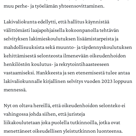
muu perhe- ja työelämän yhteensovittaminen.
Lakivaliokunta edellytti, että hallitus käynnistää
välittömästi laajapohjaisella kokoonpanolla tehtävän
selvityksen lakimieskoulutuksen lisäämistarpeista ja
mahdollisuuksista sekä muunto- ja täydennyskoulutuksen
kehittämisestä selonteosta ilmenevään oikeudenhoidon
henkilöstön koulutus- ja rekrytointihaasteeseen
vastaamiseksi. Hankkeesta ja sen etenemisestä tulee antaa
lakivaliokunnalle kirjallinen selvitys vuoden 2023 loppuun
mennessä.
Nyt on oltava hereillä, että oikeudenhoidon selonteko ei
vahingossa johda siihen, että juristeja
liikakoulutetaan joka puolella tutkinnoilla, jotka ovat
menettäneet oikeudellisen yleistutkinnon luonteensa.