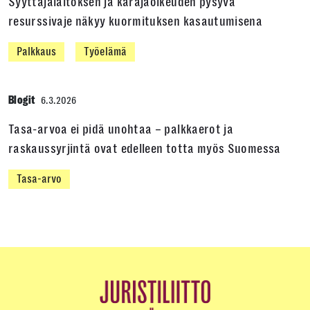
Syyttäjälaitoksen ja käräjäoikeuden pysyvä
resurssivaje näkyy kuormituksen kasautumisena
Palkkaus
Työelämä
Blogit
6.3.2026
Tasa-arvoa ei pidä unohtaa – palkkaerot ja
raskaussyrjintä ovat edelleen totta myös Suomessa
Tasa-arvo