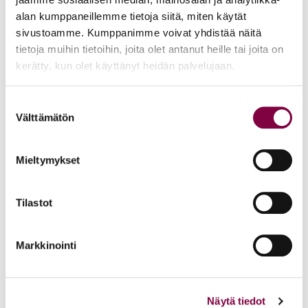
lykkääntyy
alan kumppaneillemme tietoja siitä, miten käytät
sivustoamme. Kumppanimme voivat yhdistää näitä
Uncategorized
tietoja muihin tietoihin, joita olet antanut heille tai joita on
kerätty, kun olet käyttänyt heidän palvelujaan.
Uutiset
28.11.2013
Suostumuksen
Välttämätön
valinta
Muistilista työpaikoille ja opiskelijoille
korkeakouluharjoittelusta
Mieltymykset
Uncategorized
Tilastot
Uutiset
Markkinointi
7.11.2013
Lakimiesliitto vahvistanut suosituksen
työsuhteen vähimmäisehdoista
Näytä tiedot