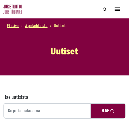
Skip
Hae sivustol
to
Avaa 
the
content
Etusivu
›
Ajankohtaista
›
Uutiset
Uutiset
Hae uutisista
HAE