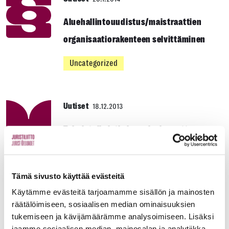
Aluehallintouudistus/maistraattien
organisaatiorakenteen selvittäminen
Uncategorized
Uutiset
18.12.2013
Toimistolle jatkaja -palvelu avattu
Yleinen
Tämä sivusto käyttää evästeitä
Käytämme evästeitä tarjoamamme sisällön ja mainosten
Uutiset
3.12.2013
räätälöimiseen, sosiaalisen median ominaisuuksien
tukemiseen ja kävijämäärämme analysoimiseen. Lisäksi
Päätös koulutusmäärien lisäämisestä
jaamme sosiaalisen median, mainosalan ja analytiikka-