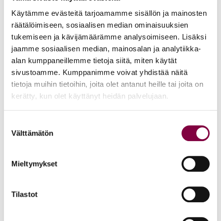
Käytämme evästeitä tarjoamamme sisällön ja mainosten
Uutiset
16.6.2026
räätälöimiseen, sosiaalisen median ominaisuuksien
tukemiseen ja kävijämäärämme analysoimiseen. Lisäksi
Helsingin yliopiston ei pidä ratkaista tilakuluja
jaamme sosiaalisen median, mainosalan ja analytiikka-
oikeustieteellisen opetuksen ja tutkimuksen
alan kumppaneillemme tietoja siitä, miten käytät
kustannuksella
sivustoamme. Kumppanimme voivat yhdistää näitä
tietoja muihin tietoihin, joita olet antanut heille tai joita on
Edunvalvonta
kerätty, kun olet käyttänyt heidän palvelujaan.
Suostumuksen
Uutiset
15.6.2026
Välttämätön
valinta
Työ- ja virkasuhdeneuvonta palvelee läpi kesän
Mieltymykset
Juristiliitto
Tilastot
Uutiset
12.6.2026