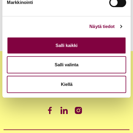
Akava, SAK ja STTK: Palkkavarmuus vahvistaa
Markkinointi
kokonaisturvallisuutta
Edunvalvonta
Näytä tiedot
Salli kaikki
Salli valinta
Kiellä