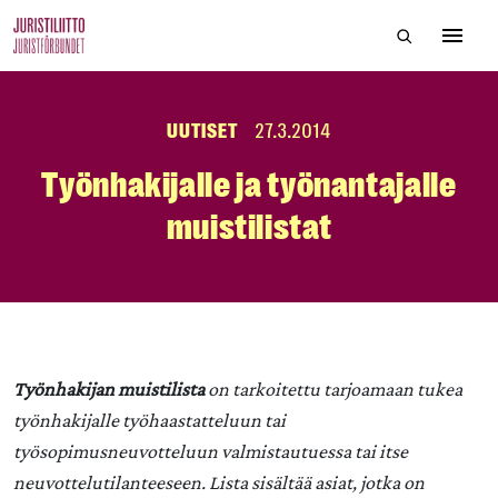
Skip
Hae sivustol
to
Avaa 
the
content
UUTISET
27.3.2014
Työnhakijalle ja työnantajalle
muistilistat
Työnhakijan muistilista
on tarkoitettu tarjoamaan tukea
työnhakijalle työhaastatteluun tai
työsopimusneuvotteluun valmistautuessa tai itse
neuvottelutilanteeseen. Lista sisältää asiat, jotka on