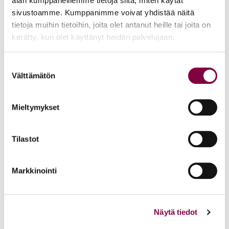
alan kumppaneillemme tietoja siitä, miten käytät
Sähköinen Lakimiesmatrikkeli sulkeutui
sivustoamme. Kumppanimme voivat yhdistää näitä
helmikuun 2024 lopussa
tietoja muihin tietoihin, joita olet antanut heille tai joita on
kerätty, kun olet käyttänyt heidän palvelujaan.
Yleinen
Suostumuksen
Välttämätön
valinta
Uutiset
1.12.2023
Mieltymykset
Juristikalenteri 2024 on ilmestynyt
Yleinen
Tilastot
Markkinointi
Uutiset
20.11.2023
Juristiliiton valtuuskunta: Ei korotuksia
Näytä tiedot
jäsenmaksuun