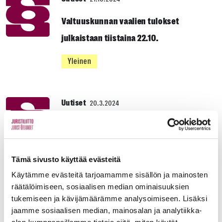
Valtuuskunnan vaalien tulokset
julkaistaan tiistaina 22.10.
Yleinen
Uutiset
20.3.2024
Juristiliitto esittää Maria Löfgreniä
jatkokaudelle Akavan puheenjohtajaksi
Tämä sivusto käyttää evästeitä
Yleinen
Käytämme evästeitä tarjoamamme sisällön ja mainosten
räätälöimiseen, sosiaalisen median ominaisuuksien
tukemiseen ja kävijämäärämme analysoimiseen. Lisäksi
Uutiset
16.2.2024
jaamme sosiaalisen median, mainosalan ja analytiikka-