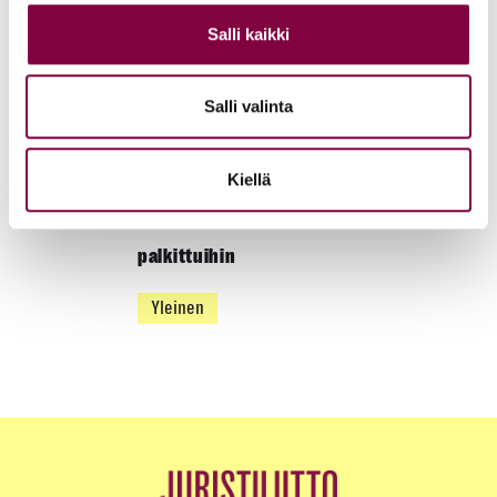
Salli kaikki
Juristiliitto
Yleinen
Salli valinta
Uutiset
16.10.2023
Kiellä
Juristipäivä ja Oikkaripäivä keräsivät 900
osallistujaa – lue päivän puheet ja tutustu
palkittuihin
Yleinen