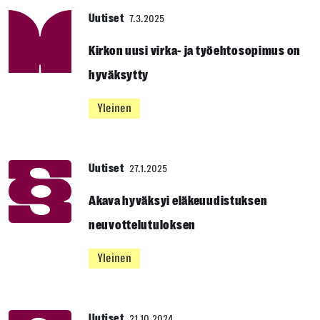
Uutiset
7.3.2025
Kirkon uusi virka- ja työehtosopimus on
hyväksytty
Yleinen
Uutiset
27.1.2025
Akava hyväksyi eläkeuudistuksen
neuvottelutuloksen
Yleinen
Uutiset
21.10.2024