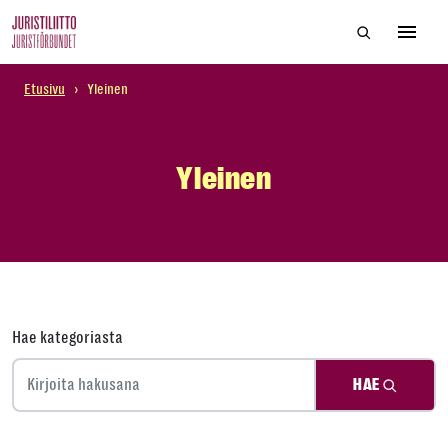
Skip
Hae sivustol
to
Avaa 
the
content
Etusivu
›
Yleinen
Yleinen
Hae kategoriasta
HAE