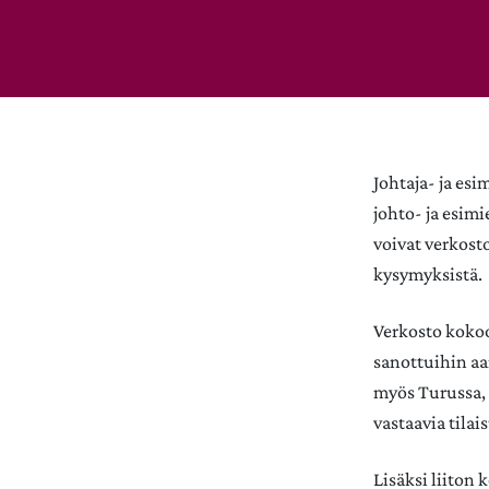
Johtaja- ja esi
johto- ja esimi
voivat verkosto
kysymyksistä.
Verkosto kokoo
sanottuihin aa
myös Turussa, 
vastaavia tilai
Lisäksi liiton 