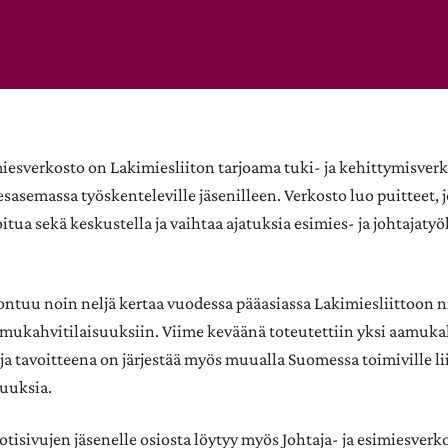
miesverkosto on Lakimiesliiton tarjoama tuki- ja kehittymisverk
esasemassa työskenteleville jäsenilleen. Verkosto luo puitteet, j
itua sekä keskustella ja vaihtaa ajatuksia esimies- ja johtajatyö
ntuu noin neljä kertaa vuodessa pääasiassa Lakimiesliittoon n
mukahvitilaisuuksiin. Viime keväänä toteutettiin yksi aamuka
ja tavoitteena on järjestää myös muualla Suomessa toimiville lii
suuksia.
kotisivujen jäsenelle osiosta löytyy myös Johtaja- ja esimiesverk