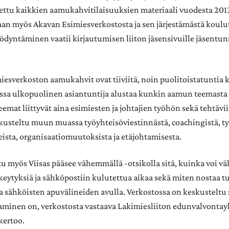
tettu kaikkien aamukahvitilaisuuksien materiaali vuodesta 2013
taan myös Akavan Esimiesverkostosta ja sen järjestämästä koulu
ödyntäminen vaatii kirjautumisen liiton jäsensivuille jäsentun
miesverkoston aamukahvit ovat tiiviitä, noin puolitoistatuntia 
jossa ulkopuolinen asiantuntija alustaa kunkin aamun teemasta 
eemat liittyvät aina esimiesten ja johtajien työhön sekä tehtävi
kusteltu muun muassa työyhteisöviestinnästä, coachingistä, t
teista, organisaatiomuutoksista ja etäjohtamisesta.
u myös Viisas pääsee vähemmällä -otsikolla sitä, kuinka voi v
keytyksiä ja sähköpostiin kulutettua aikaa sekä miten nostaa t
a sähköisten apuvälineiden avulla. Verkostossa on keskusteltu 
aminen on, verkostosta vastaava Lakimiesliiton edunvalvontay
kertoo.