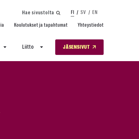
FI
SV
EN
Hae sivustolta
ia
Koulutukset ja tapahtumat
Yhteystiedot
Liitto
JÄSENSIVUT
a