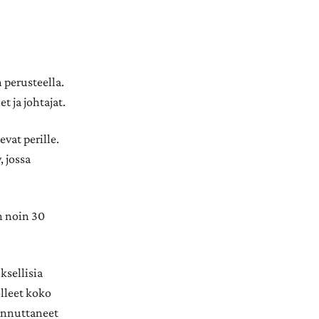
 perusteella.
t ja johtajat.
evat perille.
, jossa
n noin 30
ksellisia
olleet koko
iinnuttaneet