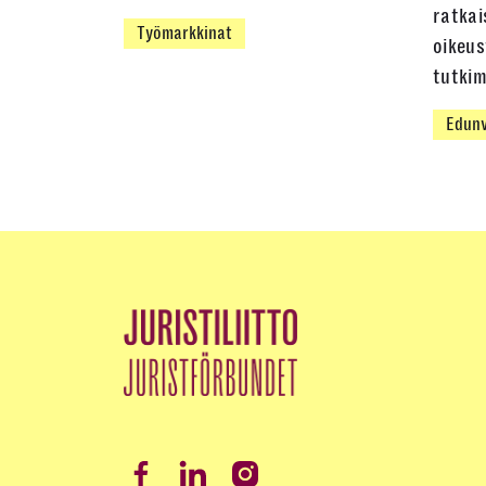
ratkai
Työmarkkinat
oikeus
tutki
Edunv