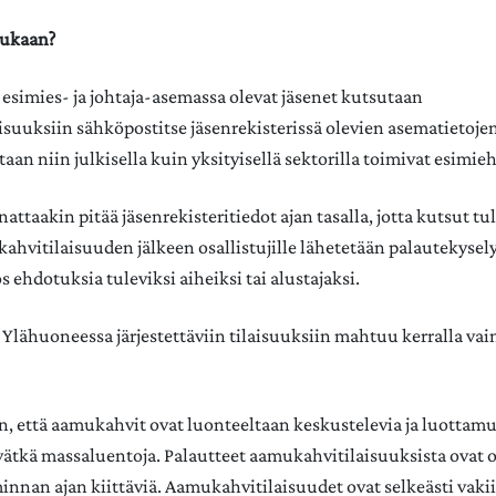
mukaan?
 esimies- ja johtaja-asemassa olevat jäsenet kutsutaan
suuksiin sähköpostitse jäsenrekisterissä olevien asematietojen
n niin julkisella kuin yksityisellä sektorilla toimivat esimiehe
attaakin pitää jäsenrekisteritiedot ajan tasalla, jotta kutsut tul
ahvitilaisuuden jälkeen osallistujille lähetetään palautekysely
 ehdotuksia tuleviksi aiheiksi tai alustajaksi.
 Ylähuoneessa järjestettäviin tilaisuuksiin mahtuu kerralla vai
n, että aamukahvit ovat luonteeltaan keskustelevia ja luottamu
ivätkä massaluentoja. Palautteet aamukahvitilaisuuksista ovat 
innan ajan kiittäviä. Aamukahvitilaisuudet ovat selkeästi vak