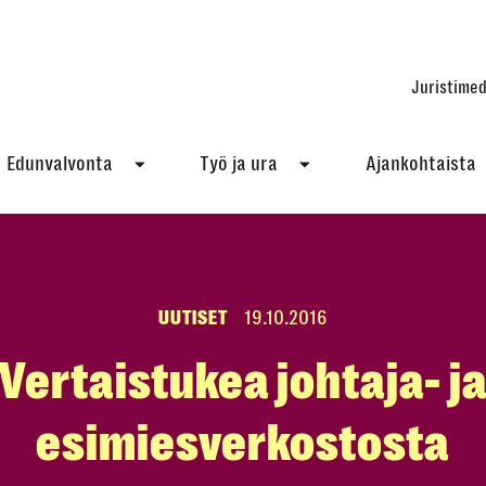
Juristimed
Edunvalvonta
Työ ja ura
Ajankohtaista
UUTISET
19.10.2016
Vertaistukea johtaja- j
esimiesverkostosta