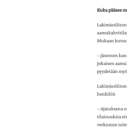
Kuka pääsee 
Lakimiesliiton
aamukahvitilai
Mukaan kutsutaa
– Jäsenten kann
Jokaisen aamuk
pyydetään myös
Lakimiesliiton
henkilöä
– Ajatuksena o
tilaisuuksia e
verkoston toim