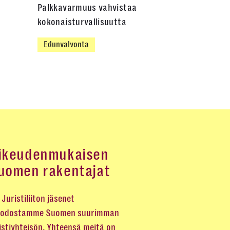
Palkkavarmuus vahvistaa
kokonaisturvallisuutta
Edunvalvonta
ikeudenmukaisen
uomen rakentajat
Juristiliiton jäsenet
odostamme Suomen suurimman
istiyhteisön. Yhteensä meitä on