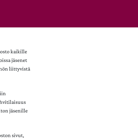
osto kaikille
oissa jäsenet
hön liittyvistä
iin
hvitilaisuus
ton jäsenille
oston sivut,