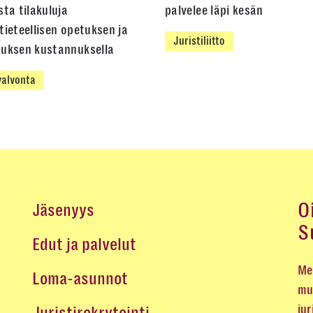
sta tilakuluja
palvelee läpi kesän
tieteellisen opetuksen ja
Juristiliitto
muksen kustannuksella
alvonta
O
Jäsenyys
S
Edut ja palvelut
Me 
Loma-asunnot
mu
jur