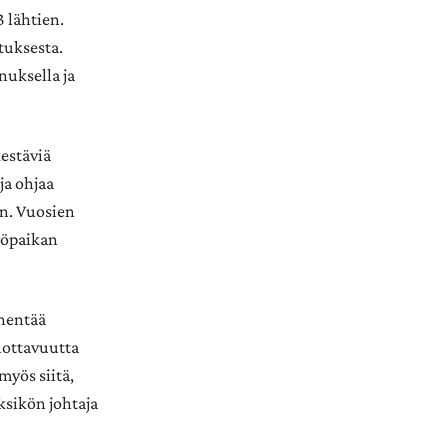
 lähtien.
tuksesta.
nuksella ja
kestäviä
ja ohjaa
in. Vuosien
yöpaikan
ähentää
uottavuutta
myös siitä,
ksikön johtaja