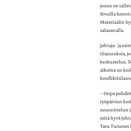
jonne on talle
Sivuilla kerro
Materiaalin hy
salasanalla.
Johtaja- ja esi
tilaisuuksia, 
keskustelua. T
aikoina on kes
konfliktitilan
– Onpa pohditt
työpäivien kes
suunnittelun j
mitä hyvä joht
Taru Turunen 