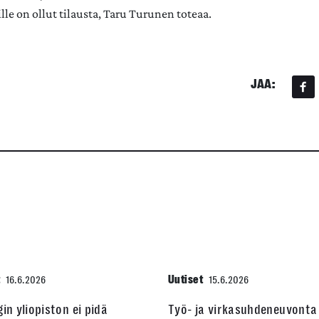
lle on ollut tilausta, Taru Turunen toteaa.
JAA:
t
Uutiset
16.6.2026
15.6.2026
gin yliopiston ei pidä
Työ- ja virkasuhdeneuvonta