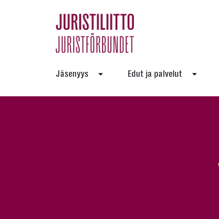
Skip
to
the
content
Jäsenyys
Edut ja palvelut