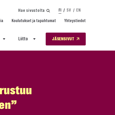
FI
SV
EN
Hae sivustolta
ia
Koulutukset ja tapahtumat
Yhteystiedot
Liitto
JÄSENSIVUT
erustuu
een”