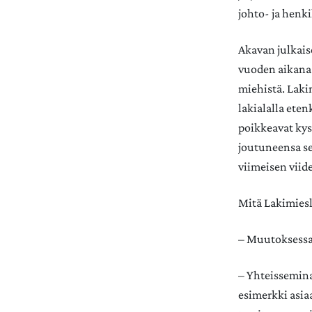
johto- ja henki
Akavan julkai
vuoden aikana 
miehistä. Laki
lakialalla eten
poikkeavat kys
joutuneensa se
viimeisen viid
Mitä Lakimiesl
– Muutoksessa 
– Yhteissemina
esimerkki asiaa