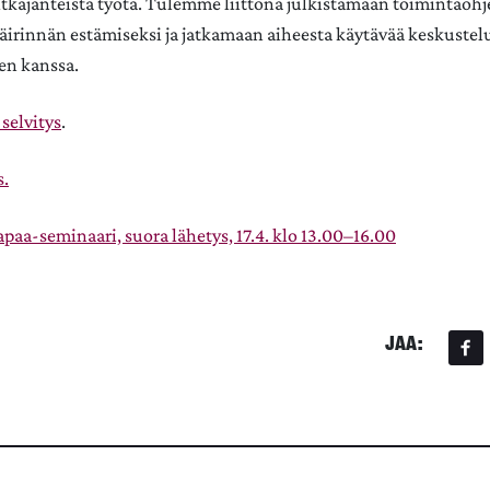
tkäjänteistä työtä. Tulemme liittona julkistamaan toimintao
äirinnän estämiseksi ja jatkamaan aiheesta käytävää keskustel
en kanssa.
selvitys
.
s.
paa-seminaari, suora lähetys, 17.4. klo 13.00–16.00
JAA: