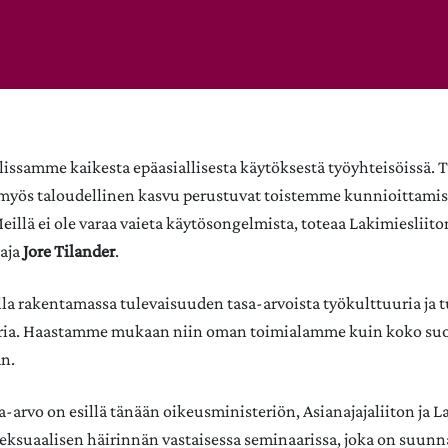
ssamme kaikesta epäasiallisesta käytöksestä työyhteisöissä. 
 myös taloudellinen kasvu perustuvat toistemme kunnioittami
eillä ei ole varaa vaieta käytösongelmista, toteaa Lakimiesliito
aja
Jore Tilander
.
a rakentamassa tulevaisuuden tasa-arvoista työkulttuuria ja t
uoria. Haastamme mukaan niin oman toimialamme kuin koko su
n.
-arvo on esillä tänään oikeusministeriön, Asianajajaliiton ja L
seksuaalisen häirinnän vastaisessa seminaarissa, joka on suunn