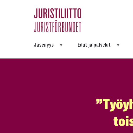
Skip
to
the
content
Jäsenyys
Edut ja palvelut
”Työyh
toi