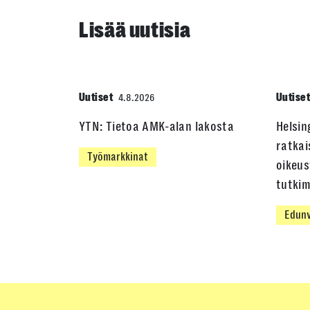
Lisää uutisia
Uutiset
Uutise
4.8.2026
YTN: Tietoa AMK-alan lakosta
Helsin
ratkai
Työmarkkinat
oikeus
tutki
Edunv