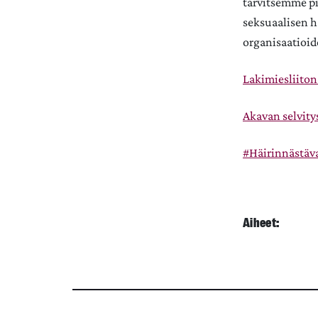
tarvitsemme pi
seksuaalisen h
organisaatioid
Lakimiesliiton 
Akavan selvity
#Häirinnästäva
Aiheet: