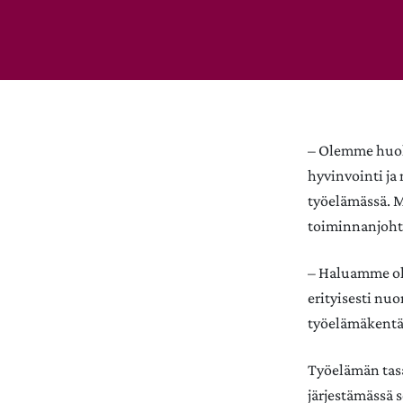
– Olemme huoli
hyvinvointi ja
työelämässä. M
toiminnanjoht
– Haluamme oll
erityisesti n
työelämäkentä
Työelämän tasa
järjestämässä 