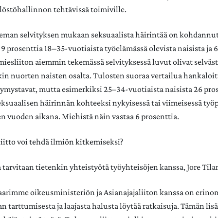
löstöhallinnon tehtävissä toimiville.
seman selvityksen mukaan seksuaalista häirintää on kohdannut
9 prosenttia 18–35-vuotiaista työelämässä olevista naisista ja 6
miesliiton aiemmin tekemässä selvityksessä luvut olivat selvä
kin nuorten naisten osalta. Tulosten suoraa vertailua hankaloit
ymystavat, mutta esimerkiksi 25–34-vuotiaista naisista 26 pro
ksuaalisen häirinnän kohteeksi nykyisessä tai viimeisessä työ
en vuoden aikana. Miehistä näin vastaa 6 prosenttia.
iitto voi tehdä ilmiön kitkemiseksi?
tarvitaan tietenkin yhteistyötä työyhteisöjen kanssa, Jore Tila
arimme oikeusministeriön ja Asianajajaliiton kanssa on erin
n tarttumisesta ja laajasta halusta löytää ratkaisuja. Tämän lis