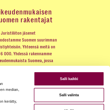
ikeudenmukaisen
uomen rakentajat
Juristiliiton jäsenet
odostamme Suomen suurimman
istiyhteisön. Yhteensä meitä on
 16 000. Yhdessä rakennamme
keudenmukaista Suomea, jossa
eus kuuluu kaikille.
Salli kaikki
LIITY JÄSENEKSI
an
sen median,
Salli valinta
JÄSENSIVUT
on kerätty,