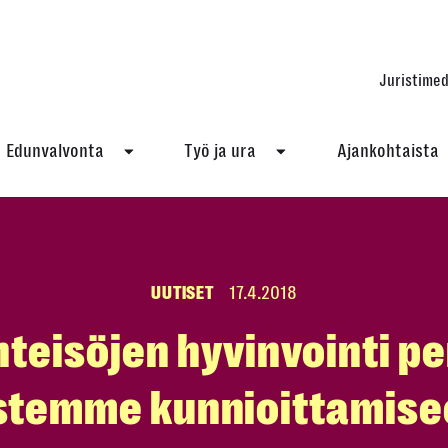
Juristimed
Edunvalvonta
Työ ja ura
Ajankohtaista
UUTISET
17.4.2018
teisöjen hyvinvointi p
stemme kunnioittamis