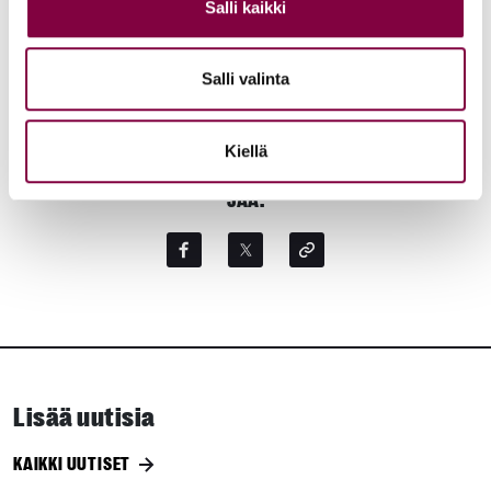
Salli kaikki
Organisationschef Juska Kivioja, STTK, tfn. 050 581 4372
Salli valinta
Aiheet:
Kiellä
JAA:
Lisää uutisia
KAIKKI UUTISET