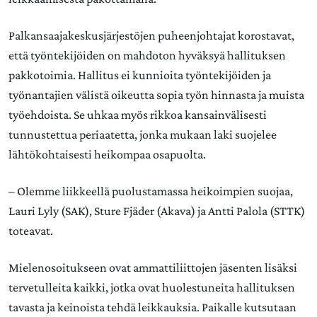
Palkansaajakeskusjärjestöjen puheenjohtajat korostavat,
että työntekijöiden on mahdoton hyväksyä hallituksen
pakkotoimia. Hallitus ei kunnioita työntekijöiden ja
työnantajien välistä oikeutta sopia työn hinnasta ja muista
työehdoista. Se uhkaa myös rikkoa kansainvälisesti
tunnustettua periaatetta, jonka mukaan laki suojelee
lähtökohtaisesti heikompaa osapuolta.
– Olemme liikkeellä puolustamassa heikoimpien suojaa,
Lauri Lyly (SAK), Sture Fjäder (Akava) ja Antti Palola (STTK)
toteavat.
Mielenosoitukseen ovat ammattiliittojen jäsenten lisäksi
tervetulleita kaikki, jotka ovat huolestuneita hallituksen
tavasta ja keinoista tehdä leikkauksia. Paikalle kutsutaan