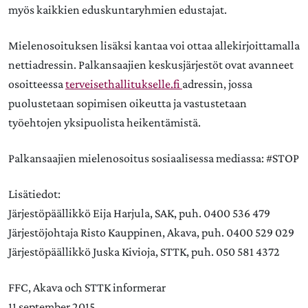
myös kaikkien eduskuntaryhmien edustajat.
Mielenosoituksen lisäksi kantaa voi ottaa allekirjoittamalla
nettiadressin. Palkansaajien keskusjärjestöt ovat avanneet
osoitteessa
terveisethallitukselle.fi
adressin, jossa
puolustetaan sopimisen oikeutta ja vastustetaan
työehtojen yksipuolista heikentämistä.
Palkansaajien mielenosoitus sosiaalisessa mediassa: #STOP
Lisätiedot:
Järjestöpäällikkö Eija Harjula, SAK, puh. 0400 536 479
Järjestöjohtaja Risto Kauppinen, Akava, puh. 0400 529 029
Järjestöpäällikkö Juska Kivioja, STTK, puh. 050 581 4372
FFC, Akava och STTK informerar
11 september 2015