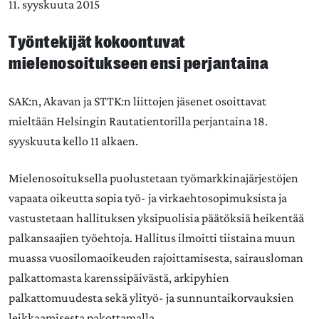
11. syyskuuta 2015
Työntekijät kokoontuvat
mielenosoitukseen ensi perjantaina
SAK:n, Akavan ja STTK:n liittojen jäsenet osoittavat
mieltään Helsingin Rautatientorilla perjantaina 18.
syyskuuta kello 11 alkaen.
Mielenosoituksella puolustetaan työmarkkinajärjestöjen
vapaata oikeutta sopia työ- ja virkaehtosopimuksista ja
vastustetaan hallituksen yksipuolisia päätöksiä heikentää
palkansaajien työehtoja. Hallitus ilmoitti tiistaina muun
muassa vuosilomaoikeuden rajoittamisesta, sairausloman
palkattomasta karenssipäivästä, arkipyhien
palkattomuudesta sekä ylityö- ja sunnuntaikorvauksien
leikkaamisesta pakottamalla.