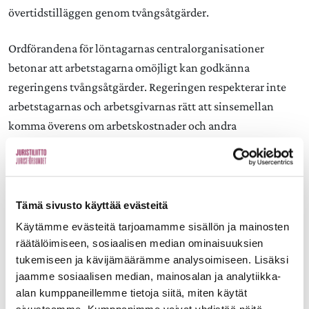
övertidstilläggen genom tvångsåtgärder.
Ordförandena för löntagarnas centralorganisationer
betonar att arbetstagarna omöjligt kan godkänna
regeringens tvångsåtgärder. Regeringen respekterar inte
arbetstagarnas och arbetsgivarnas rätt att sinsemellan
komma överens om arbetskostnader och andra
arbetsvillkor. Regeringen hotar också den internationellt
erkända principen över att utgångspunkten är att lagen
skyddar den svagare parten.
Tämä sivusto käyttää evästeitä
– Vi är ute efter att försvara de svagares skydd, konstaterar
Käytämme evästeitä tarjoamamme sisällön ja mainosten
Lauri Lyly (FFC), Sture Fjäder (Akava) och Antti Palola
räätälöimiseen, sosiaalisen median ominaisuuksien
(STTK).
tukemiseen ja kävijämäärämme analysoimiseen. Lisäksi
jaamme sosiaalisen median, mainosalan ja analytiikka-
Inte bara fackförbundens medlemmar, utan alla som är
alan kumppaneillemme tietoja siitä, miten käytät