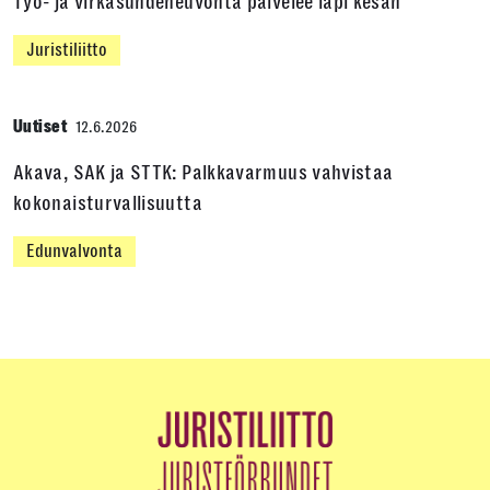
Työ- ja virkasuhdeneuvonta palvelee läpi kesän
Juristiliitto
Uutiset
12.6.2026
Akava, SAK ja STTK: Palkkavarmuus vahvistaa
kokonaisturvallisuutta
Edunvalvonta