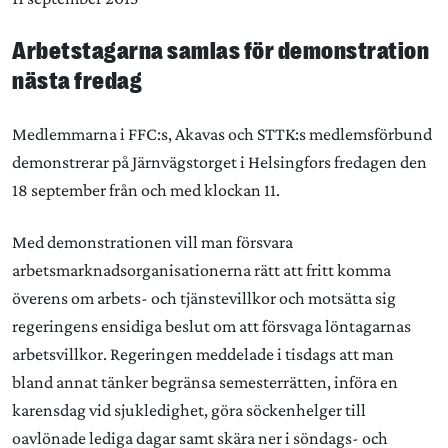
Arbetstagarna samlas för demonstration
nästa fredag
Medlemmarna i FFC:s, Akavas och STTK:s medlemsförbund
demonstrerar på Järnvägstorget i Helsingfors fredagen den
18 september från och med klockan 11.
Med demonstrationen vill man försvara
arbetsmarknadsorganisationerna rätt att fritt komma
överens om arbets- och tjänstevillkor och motsätta sig
regeringens ensidiga beslut om att försvaga löntagarnas
arbetsvillkor. Regeringen meddelade i tisdags att man
bland annat tänker begränsa semesterrätten, införa en
karensdag vid sjukledighet, göra söckenhelger till
oavlönade lediga dagar samt skära ner i söndags- och