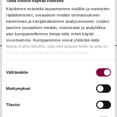
Tämä sivusto käyttää evästeitä
Käytämme evästeitä tarjoamamme sisällön ja mainosten
JAA:
räätälöimiseen, sosiaalisen median ominaisuuksien
tukemiseen ja kävijämäärämme analysoimiseen. Lisäksi
jaamme sosiaalisen median, mainosalan ja analytiikka-
alan kumppaneillemme tietoja siitä, miten käytät
sivustoamme. Kumppanimme voivat yhdistää näitä
tietoja muihin tietoihin, joita olet antanut heille tai joita on
kerätty, kun olet käyttänyt heidän palvelujaan.
Lisää uutisia
Suostumuksen
Välttämätön
valinta
KAIKKI UUTISET
Mieltymykset
Uutiset
4.8.2026
YTN: Tietoa AMK-alan lakosta
Tilastot
Työmarkkinat