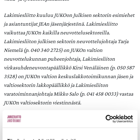
Lakimiesliitto kuuluu JUKOon Julkisen sektorin esimiehet
ja asiantuntijat JEAn jäsenjärjestönä. Lakimiesliitto
vaikuttaa JUKOn kaikilla neuvottelusektoreilla.
Lakimiesliiton julkisen sektorin neuvottelujohtaja Tarja
Niemelä (p. 040 340 2725) on JUKOn valtion
neuvottelukunnan puheenjohtaja, Lakimiesliiton
virkasuhdeneuvontapäällikkö Kirsi Venäläinen (p. 050 587
3528) on JUKOn valtion keskuslakkotoimikunnan jäsen ja
valtiosektorin lakkopäällikkö ja Lakimiesliiton
varatoiminnanjohtaja Mikko Salo (p. 041 458 0033) vastaa
JUKOn valtiosektorin viestinnästä.
Aiheet: