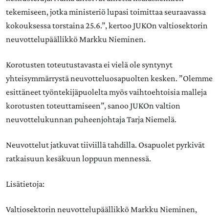
tekemiseen, jotka ministeriö lupasi toimittaa seuraavassa
kokouksessa torstaina 25.6.”, kertoo JUKOn valtiosektorin
neuvottelupäällikkö Markku Nieminen.
Korotusten toteutustavasta ei vielä ole syntynyt
yhteisymmärrystä neuvotteluosapuolten kesken. ”Olemme
esittäneet työntekijäpuolelta myös vaihtoehtoisia malleja
korotusten toteuttamiseen”, sanoo JUKOn valtion
neuvottelukunnan puheenjohtaja Tarja Niemelä.
Neuvottelut jatkuvat tiiviillä tahdilla. Osapuolet pyrkivät
ratkaisuun kesäkuun loppuun mennessä.
Lisätietoja:
Valtiosektorin neuvottelupäällikkö Markku Nieminen,