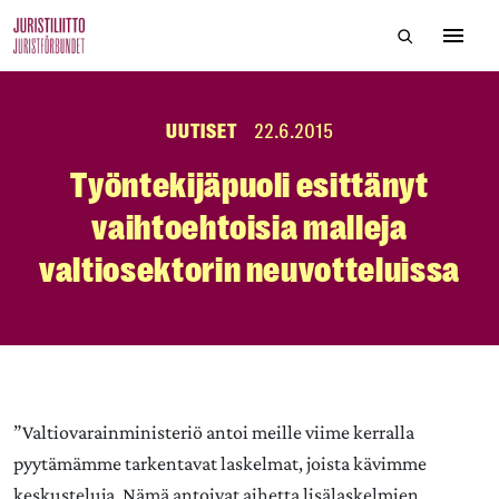
Skip
Hae sivustol
to
Avaa 
the
content
UUTISET
22.6.2015
Työntekijäpuoli esittänyt
vaihtoehtoisia malleja
valtiosektorin neuvotteluissa
”Valtiovarainministeriö antoi meille viime kerralla
pyytämämme tarkentavat laskelmat, joista kävimme
keskusteluja. Nämä antoivat aihetta lisälaskelmien