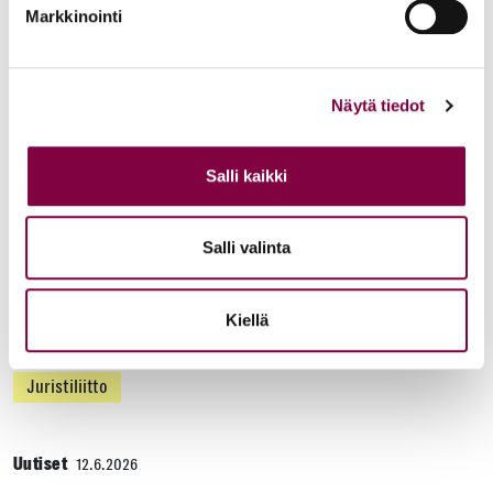
Markkinointi
Uutiset
16.6.2026
Helsingin yliopiston ei pidä ratkaista tilakuluja
Näytä tiedot
oikeustieteellisen opetuksen ja tutkimuksen
kustannuksella
Salli kaikki
Edunvalvonta
Salli valinta
Uutiset
15.6.2026
Kiellä
Työ- ja virkasuhdeneuvonta palvelee läpi kesän
Juristiliitto
Uutiset
12.6.2026