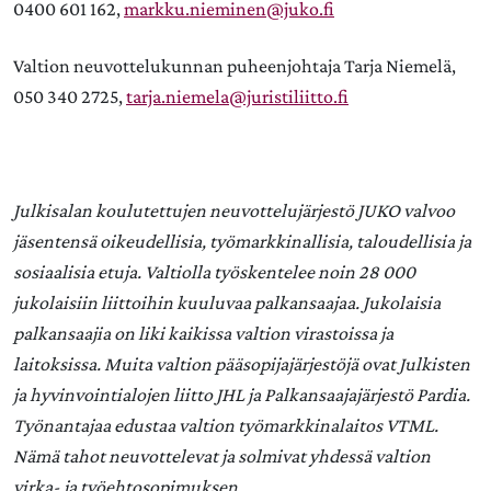
0400 601 162,
markku.nieminen@juko.fi
Valtion neuvottelukunnan puheenjohtaja Tarja Niemelä,
050 340 2725,
tarja.niemela@juristiliitto.fi
Julkisalan koulutettujen neuvottelujärjestö JUKO valvoo
jäsentensä oikeudellisia, työmarkkinallisia, taloudellisia ja
sosiaalisia etuja. Valtiolla työskentelee noin 28 000
jukolaisiin liittoihin kuuluvaa palkansaajaa. Jukolaisia
palkansaajia on liki kaikissa valtion virastoissa ja
laitoksissa. Muita valtion pääsopijajärjestöjä ovat Julkisten
ja hyvinvointialojen liitto JHL ja Palkansaajajärjestö Pardia.
Työnantajaa edustaa valtion työmarkkinalaitos VTML.
Nämä tahot neuvottelevat ja solmivat yhdessä valtion
virka- ja työehtosopimuksen.