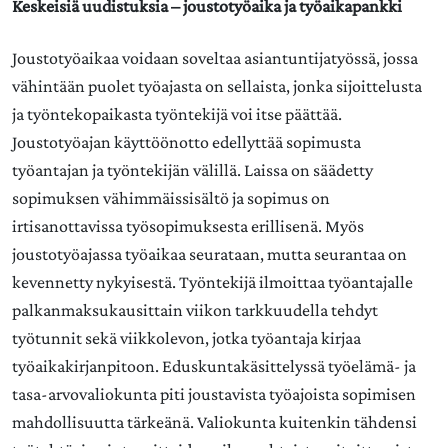
Keskeisiä uudistuksia – joustotyöaika ja työaikapankki
Joustotyöaikaa voidaan soveltaa asiantuntijatyössä, jossa
vähintään puolet työajasta on sellaista, jonka sijoittelusta
ja työntekopaikasta työntekijä voi itse päättää.
Joustotyöajan käyttöönotto edellyttää sopimusta
työantajan ja työntekijän välillä. Laissa on säädetty
sopimuksen vähimmäissisältö ja sopimus on
irtisanottavissa työsopimuksesta erillisenä. Myös
joustotyöajassa työaikaa seurataan, mutta seurantaa on
kevennetty nykyisestä. Työntekijä ilmoittaa työantajalle
palkanmaksukausittain viikon tarkkuudella tehdyt
työtunnit sekä viikkolevon, jotka työantaja kirjaa
työaikakirjanpitoon. Eduskuntakäsittelyssä työelämä- ja
tasa-arvovaliokunta piti joustavista työajoista sopimisen
mahdollisuutta tärkeänä. Valiokunta kuitenkin tähdensi