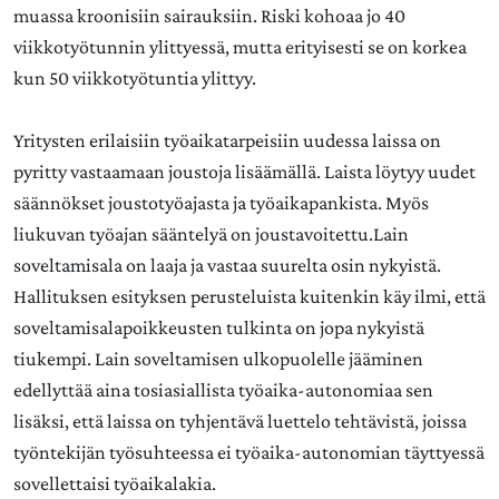
muassa kroonisiin sairauksiin. Riski kohoaa jo 40
viikkotyötunnin ylittyessä, mutta erityisesti se on korkea
kun 50 viikkotyötuntia ylittyy.
Yritysten erilaisiin työaikatarpeisiin uudessa laissa on
pyritty vastaamaan joustoja lisäämällä. Laista löytyy uudet
säännökset joustotyöajasta ja työaikapankista. Myös
liukuvan työajan sääntelyä on joustavoitettu.Lain
soveltamisala on laaja ja vastaa suurelta osin nykyistä.
Hallituksen esityksen perusteluista kuitenkin käy ilmi, että
soveltamisalapoikkeusten tulkinta on jopa nykyistä
tiukempi. Lain soveltamisen ulkopuolelle jääminen
edellyttää aina tosiasiallista työaika-autonomiaa sen
lisäksi, että laissa on tyhjentävä luettelo tehtävistä, joissa
työntekijän työsuhteessa ei työaika-autonomian täyttyessä
sovellettaisi työaikalakia.