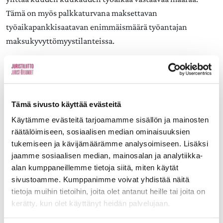
Tämä on myös palkkaturvana maksettavan
työaikapankkisaatavan enimmäismäärä työantajan
maksukyvyttömyystilanteissa.
Uudessa laissa lisättiin joustoja myös liukuvan ja
keskimäärisen työajan osalta. Eduskunnan työelämä- ja
tasa-arvovaliokunta totesi pitävänsä tärkeänä sitä, että
Tämä sivusto käyttää evästeitä
pitkistä työajoista johtuvien haitallisten terveys- ja
Käytämme evästeitä tarjoamamme sisällön ja mainosten
työturvallisuusvaikutusten vuoksi työpaikoilla seurataan
räätälöimiseen, sosiaalisen median ominaisuuksien
joustavien työaikajärjestelyjen vaikutusta työntekijöiden
tukemiseen ja kävijämäärämme analysoimiseen. Lisäksi
terveyteen ja turvallisuuteen. Tämä on tärkeää ottaa
jaamme sosiaalisen median, mainosalan ja analytiikka-
huomioon myös lakialalla, koska lakimiehet yleisesti
alan kumppaneillemme tietoja siitä, miten käytät
tekevät pitkiä päiviä. Tämä näkyy selvästi lakimiesliiton
sivustoamme. Kumppanimme voivat yhdistää näitä
palkkatutkimuksessa. Asianajoalalla keskimääräinen
tietoja muihin tietoihin, joita olet antanut heille tai joita on
kerätty, kun olet käyttänyt heidän palvelujaan.
todellinen työaika lähentelee 45 tuntia viikossa ja osalla
tuntimäärät nousevat 55 tuntiin ja jopa siitä yli.