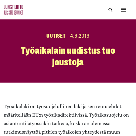
Skip
Hae sivustol
to
Avaa 
the
content
UUTISET
4.6.2019
Työaikalain uudistus tuo
joustoja
Työaikalaki on työsuojelullinen laki ja sen reunaehdot
määritellään EU:n työaikadirektiivissä. Työaikasuojelu on
asiantuntijatyössäkin tärkeää, koska on olemassa
tutkimusnäyttöä pitkien työaikojen yhteydestä muun