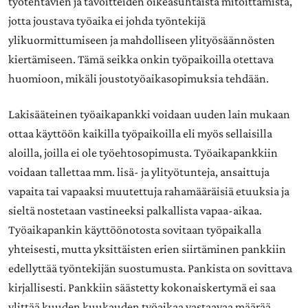
työtehtävien ja tavoitteiden oikeasuhtaista mitoittamista,
jotta joustava työaika ei johda työntekijä
ylikuormittumiseen ja mahdolliseen ylityösäännösten
kiertämiseen. Tämä seikka onkin työpaikoilla otettava
huomioon, mikäli joustotyöaikasopimuksia tehdään.
Lakisääteinen työaikapankki voidaan uuden lain mukaan
ottaa käyttöön kaikilla työpaikoilla eli myös sellaisilla
aloilla, joilla ei ole työehtosopimusta. Työaikapankkiin
voidaan tallettaa mm. lisä- ja ylityötunteja, ansaittuja
vapaita tai vapaaksi muutettuja rahamääräisiä etuuksia ja
sieltä nostetaan vastineeksi palkallista vapaa-aikaa.
Työaikapankin käyttöönotosta sovitaan työpaikalla
yhteisesti, mutta yksittäisten erien siirtäminen pankkiin
edellyttää työntekijän suostumusta. Pankista on sovittava
kirjallisesti. Pankkiin säästetty kokonaiskertymä ei saa
ylittää kuuden kuukauden työaikaa vastaavaa määrää.