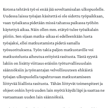
Kotona tehtävä työ ei enää jää soveltamisalan ulkopuolelle.
Uudessa laissa työajan käsitettä ei ole sidottu työpaikkaan,
vaan työaikana pidetään missä tahansa paikassa työhön
käytettyä aikaa. Näin ollen mm. etätyö tulee työaikalain
piiriin. Sen sijaan matka-aikaa ei edelleenkään lueta
työajaksi, ellei matkustamista pidetä samalla
työsuorituksena. Työn takia paljon matkustaville voi
matkustelusta aiheutua erityistä rasitusta. Tästä syystä
lakiin on lisätty viittaus eräisiin työturvallisuuslain
säännöksiin ja työnantajan velvollisuuteen ehkäistä
työajan ulkopuolella tapahtuvaan matkustamiseen
liittyvää liiallista rasitusta. Tähän liittyvät toimenpiteet ja
ohjeet onkin hyvä uuden lain myötä käydä läpi ja saattaa ne
vastaamaan uuden lain säännöksiä.