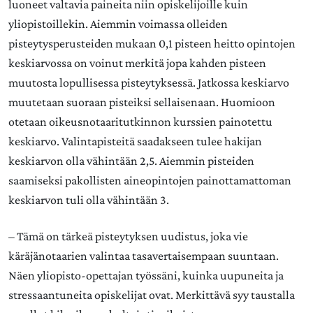
luoneet valtavia paineita niin opiskelijoille kuin
yliopistoillekin. Aiemmin voimassa olleiden
pisteytysperusteiden mukaan 0,1 pisteen heitto opintojen
keskiarvossa on voinut merkitä jopa kahden pisteen
muutosta lopullisessa pisteytyksessä. Jatkossa keskiarvo
muutetaan suoraan pisteiksi sellaisenaan. Huomioon
otetaan oikeusnotaaritutkinnon kurssien painotettu
keskiarvo. Valintapisteitä saadakseen tulee hakijan
keskiarvon olla vähintään 2,5. Aiemmin pisteiden
saamiseksi pakollisten aineopintojen painottamattoman
keskiarvon tuli olla vähintään 3.
– Tämä on tärkeä pisteytyksen uudistus, joka vie
käräjänotaarien valintaa tasavertaisempaan suuntaan.
Näen yliopisto-opettajan työssäni, kuinka uupuneita ja
stressaantuneita opiskelijat ovat. Merkittävä syy taustalla