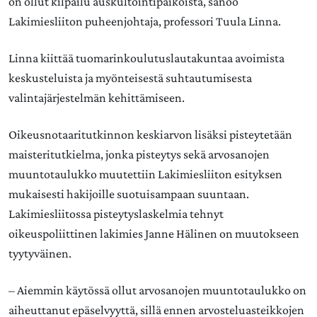
on ollut kilpailu auskultointipaikoista, sanoo
Lakimiesliiton puheenjohtaja, professori Tuula Linna.
Linna kiittää tuomarinkoulutuslautakuntaa avoimista
keskusteluista ja myönteisestä suhtautumisesta
valintajärjestelmän kehittämiseen.
Oikeusnotaaritutkinnon keskiarvon lisäksi pisteytetään
maisteritutkielma, jonka pisteytys sekä arvosanojen
muuntotaulukko muutettiin Lakimiesliiton esityksen
mukaisesti hakijoille suotuisampaan suuntaan.
Lakimiesliitossa pisteytyslaskelmia tehnyt
oikeuspoliittinen lakimies Janne Hälinen on muutokseen
tyytyväinen.
– Aiemmin käytössä ollut arvosanojen muuntotaulukko on
aiheuttanut epäselvyyttä, sillä ennen arvosteluasteikkojen