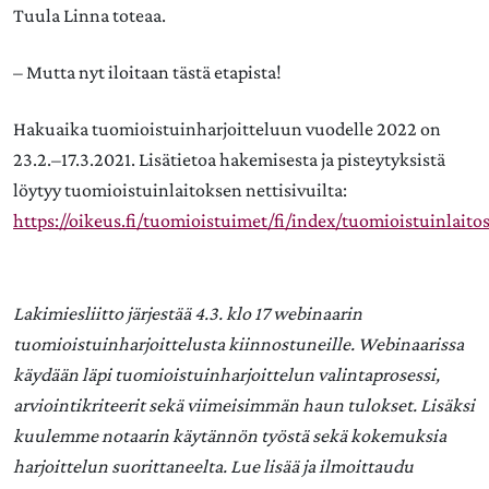
Tuula Linna toteaa.
– Mutta nyt iloitaan tästä etapista!
Ha­kuai­ka tuo­miois­tuin­har­joit­te­luun vuo­del­le 2022 on
23.2.–17.3.2021. Lisätietoa hakemisesta ja pisteytyksistä
löytyy tuomioistuinlaitoksen nettisivuilta:
https://oikeus.fi/tuomioistuimet/fi/index/tuomioistuinlai
Lakimiesliitto järjestää 4.3. klo 17 webinaarin
tuomioistuinharjoittelusta kiinnostuneille. Webinaarissa
käydään läpi tuomioistuinharjoittelun valintaprosessi,
arviointikriteerit sekä viimeisimmän haun tulokset. Lisäksi
kuulemme notaarin käytännön työstä sekä kokemuksia
harjoittelun suorittaneelta. Lue lisää ja ilmoittaudu