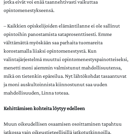
jotka eivät voi enää taannehtivasti vaikuttaa
opintomenestykseensä.
– Kaikkien opiskelijoiden elämäntilanne ei ole sallinut
opintoihin panostamista sataprosenttisesti. Emme
välttämättä myöskään saa parhaita tuomareita
korostamalla liiaksi opintomenestystä. Kun
valintajärjestelmä muuttui opintomenestyspainotteiseksi,
menetti moni aiemmin valmistunut mahdollisuutensa,
mikä on tietenkin epäreilua. Nyt lähtökohdat tasaantuvat
ja moni auskultoinnista kiinnostunut saa uuden
mahdollisuuden, Linna toteaa.
Kehittämisen kohteita löytyy edelleen
Muun oikeudellisen osaamisen osoittaminen tapahtuu
jatkossa vain oikeustieteellisillä jatkotutkinnoilla.