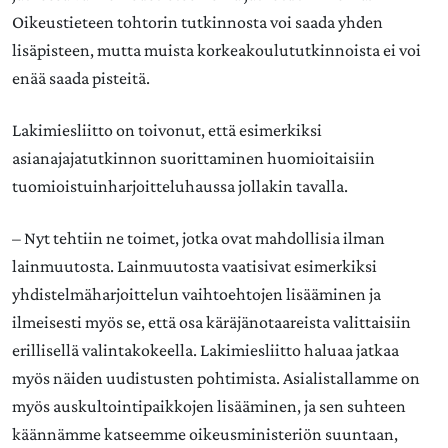
Oikeustieteen tohtorin tutkinnosta voi saada yhden
lisäpisteen, mutta muista korkeakoulututkinnoista ei voi
enää saada pisteitä.
Lakimiesliitto on toivonut, että esimerkiksi
asianajajatutkinnon suorittaminen huomioitaisiin
tuomioistuinharjoitteluhaussa jollakin tavalla.
– Nyt tehtiin ne toimet, jotka ovat mahdollisia ilman
lainmuutosta. Lainmuutosta vaatisivat esimerkiksi
yhdistelmäharjoittelun vaihtoehtojen lisääminen ja
ilmeisesti myös se, että osa käräjänotaareista valittaisiin
erillisellä valintakokeella. Lakimiesliitto haluaa jatkaa
myös näiden uudistusten pohtimista. Asialistallamme on
myös auskultointipaikkojen lisääminen, ja sen suhteen
käännämme katseemme oikeusministeriön suuntaan,