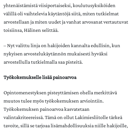
yhtenäistämistä viisiportaiseksi, koulutusyksiköiden
välillä oli vaihtelevia käytäntöjä siitä, miten tutkielmat
arvostellaan ja miten uudet ja vanhat arvosanat vertautuvat
toisiinsa, Hälinen selittää.
– Nyt valittu linja on hakijoiden kannalta edullisin, kun
nykyisen arvostelukäytännön mukaisesti hyväksi
arvostellulla tutkielmalla saa pisteitä.
Työkokemukselle lisää painoarvoa
Opintomenestyksen pisteyttämisen ohella merkittävä
muutos tulee myös työkokemuksen arviointiin.
Työkokemuksen painoarvoa kasvatetaan
valintakriteereissä. Tämä on ollut Lakimiesliitolle tärkeä
tavoite, sillä se tarjoaa lisämahdollisuuksia niille hakijoille,