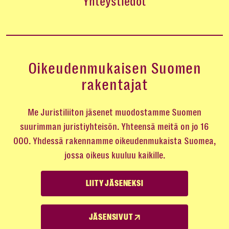
Yhteystiedot
Oikeudenmukaisen Suomen
rakentajat
Me Juristiliiton jäsenet muodostamme Suomen
suurimman juristiyhteisön. Yhteensä meitä on jo 16
000. Yhdessä rakennamme oikeudenmukaista Suomea,
jossa oikeus kuuluu kaikille.
LIITY JÄSENEKSI
JÄSENSIVUT