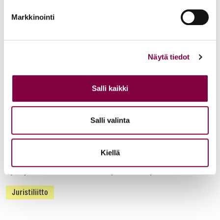
Työmarkkinat
Markkinointi
Uutiset
16.6.2026
Näytä tiedot
Helsingin yliopiston ei pidä ratkaista tilakuluja
oikeustieteellisen opetuksen ja tutkimuksen
Salli kaikki
kustannuksella
Edunvalvonta
Salli valinta
Uutiset
15.6.2026
Kiellä
Työ- ja virkasuhdeneuvonta palvelee läpi kesän
Juristiliitto