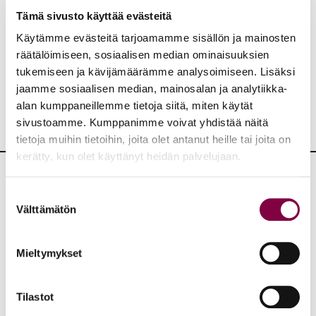
Aiheet:
Tämä sivusto käyttää evästeitä
Käytämme evästeitä tarjoamamme sisällön ja mainosten
räätälöimiseen, sosiaalisen median ominaisuuksien
JAA:
tukemiseen ja kävijämäärämme analysoimiseen. Lisäksi
jaamme sosiaalisen median, mainosalan ja analytiikka-
alan kumppaneillemme tietoja siitä, miten käytät
sivustoamme. Kumppanimme voivat yhdistää näitä
tietoja muihin tietoihin, joita olet antanut heille tai joita on
kerätty, kun olet käyttänyt heidän palvelujaan.
Lisää uutisia
Suostumuksen
Välttämätön
valinta
KAIKKI UUTISET
Mieltymykset
Uutiset
4.8.2026
Tilastot
YTN: Tietoa AMK-alan lakosta